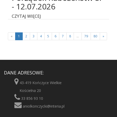
- 12.07.2026
CZYTAJ WIĘCEJ
«
1
2
3
4
5
6
7
8
...
79
80
»
DANE ADRESOWE:
43-419 Kończyce Wielkie
Kościelna 20
33 856 93 10
aniolkonczycki@interia.pl