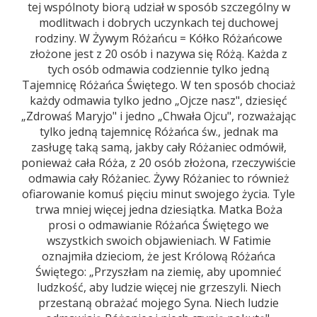
tej wspólnoty biorą udział w sposób szczególny w
modlitwach i dobrych uczynkach tej duchowej
rodziny. W Żywym Różańcu = Kółko Różańcowe
złożone jest z 20 osób i nazywa się Różą. Każda z
tych osób odmawia codziennie tylko jedną
Tajemnicę Różańca Świętego. W ten sposób chociaż
każdy odmawia tylko jedno „Ojcze nasz", dziesięć
„Zdrowaś Maryjo" i jedno „Chwała Ojcu", rozważając
tylko jedną tajemnicę Różańca św., jednak ma
zasługę taką samą, jakby cały Różaniec odmówił,
ponieważ cała Róża, z 20 osób złożona, rzeczywiście
odmawia cały Różaniec. Żywy Różaniec to również
ofiarowanie komuś pięciu minut swojego życia. Tyle
trwa mniej więcej jedna dziesiątka. Matka Boża
prosi o odmawianie Różańca Świętego we
wszystkich swoich objawieniach. W Fatimie
oznajmiła dzieciom, że jest Królową Różańca
Świętego: „Przyszłam na ziemię, aby upomnieć
ludzkość, aby ludzie więcej nie grzeszyli. Niech
przestaną obrażać mojego Syna. Niech ludzie