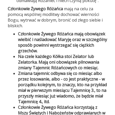
odmawiają Różaniec i niech czynią pokutę".
Członkowie Żywego Różańca
mają na celu za
pomocą wspólnej modlitwy dochować wierności
Bogu, wytrwać w dobrym, bronić od złego siebie i
bliskich.
Członkowie Żywego Różańca mają obowiązek
wielbić i naśladować Maryję oraz w szczególny
sposób powinni wystrzegać się ciężkich
grzechów.
Na czele każdego Kółka stoi Zelator lub
Zelatorka. Mają oni obowiązek pilnowania
zmiany Tajemnic Różańcowych co miesiąc.
Zmiana tajemnic odbywa się co miesiąc albo
przez losowanie, albo - co jest praktyczne - w
porządku kolejnym, to znaczy, kto na przykład
miał w pierwszym miesiącu Tajemnicę 3., to na
przyszły miesiąc już wiadomo, że będzie miał
Tajemnicę 4., itd.
Członkowie Żywego Różańca korzystają z
Mszy Świętych i Nabożeństw odprawianych w