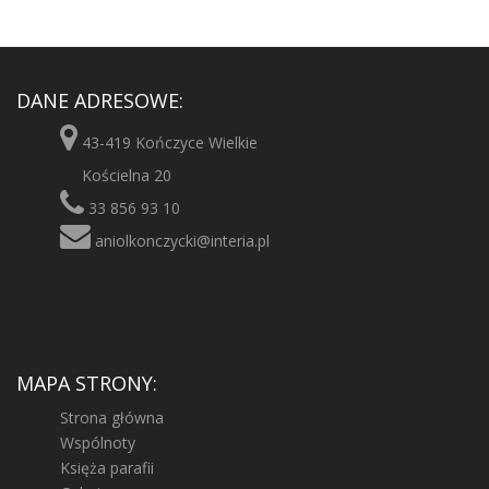
DANE ADRESOWE:
43-419 Kończyce Wielkie
Kościelna 20
33 856 93 10
aniolkonczycki@interia.pl
MAPA STRONY:
Strona główna
Wspólnoty
Księża parafii