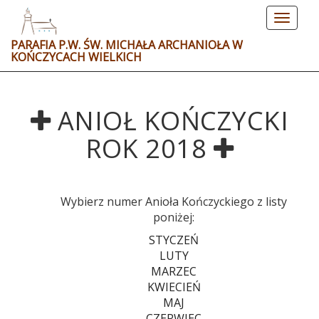
Toggle
navigat
PARAFIA P.W. ŚW. MICHAŁA ARCHANIOŁA W
KOŃCZYCACH WIELKICH
ANIOŁ KOŃCZYCKI
ROK 2018
Wybierz numer Anioła Kończyckiego z listy
poniżej:
STYCZEŃ
LUTY
MARZEC
KWIECIEŃ
MAJ
CZERWIEC