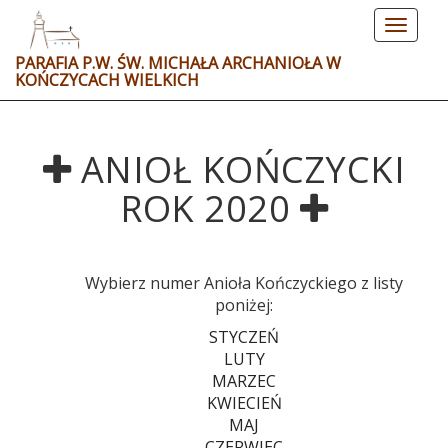
Toggle
navigat
PARAFIA P.W. ŚW. MICHAŁA ARCHANIOŁA W
KOŃCZYCACH WIELKICH
ANIOŁ KOŃCZYCKI
ROK 2020
Wybierz numer Anioła Kończyckiego z listy
poniżej:
STYCZEŃ
LUTY
MARZEC
KWIECIEŃ
MAJ
CZERWIEC