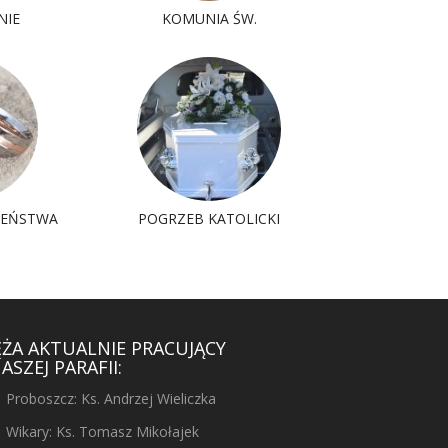
NIE
KOMUNIA ŚW.
ŻEŃSTWA
POGRZEB KATOLICKI
ĘŻA AKTUALNIE PRACUJĄCY
ASZEJ PARAFII:
Proboszcz: Ks. Andrzej Wieliczka
Wikary: Ks. Tomasz Mikołajek