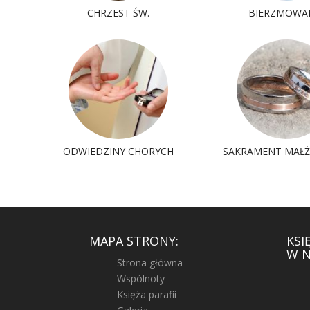
CHRZEST ŚW.
BIERZMOWA
ODWIEDZINY CHORYCH
SAKRAMENT MAŁ
MAPA STRONY:
KSI
W N
Strona główna
Wspólnoty
Księża parafii