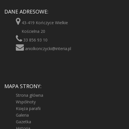
DANE ADRESOWE:
43-419 Kończyce Wielkie
Kościelna 20
33 856 93 10
aniolkonczycki@interia.pl
MAPA STRONY:
Strona główna
Wspólnoty
Księża parafii
Galeria
Gazetka
Historia