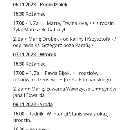
06.11.2023 - Poniedziałek
16.30
Różaniec
17.00 - 1.
Za ++ Martę, Erwina Żyła, ++ z rodzin
Żyła, Matuszek, Gabzdyl.
2.
Za + Marię Drobek - od Kariny i Krzysztofa - /
odprawia Ks. Grzegorz poza Parafią /.
07.11.2023 - Wtorek
16.30
Różaniec
17.00 – 1.
Za + Pawła Bijok, ++ rodziców,
teściów, rodzeństwo, + Józefa Parchańskiego.
2.
Za ++ Marię, Edwarda Wawrzyczek, ++ synów
Jana i Edwarda.
08.11.2023 - Środa
16.00 -
Rudnik
: W intencji Stanisława z okazji
urodzin.
16.30 –
Różaniec