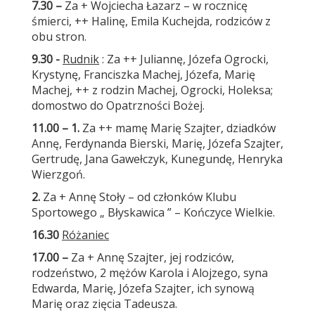
7.30 –
Za + Wojciecha Łazarz – w rocznicę
śmierci, ++ Halinę, Emila Kuchejda, rodziców z
obu stron.
9.30 -
Rudnik
: Za ++ Juliannę, Józefa Ogrocki,
Krystynę, Franciszka Machej, Józefa, Marię
Machej, ++ z rodzin Machej, Ogrocki, Holeksa;
domostwo do Opatrzności Bożej.
11.00
– 1.
Za ++ mamę Marię Szajter, dziadków
Annę, Ferdynanda Bierski, Marię, Józefa Szajter,
Gertrudę, Jana Gawełczyk, Kunegundę, Henryka
Wierzgoń.
2.
Za + Annę Stoły – od członków Klubu
Sportowego „ Błyskawica ” – Kończyce Wielkie.
16.30
Różaniec
17.00 –
Za + Annę Szajter, jej rodziców,
rodzeństwo, 2 mężów Karola i Alojzego, syna
Edwarda, Marię, Józefa Szajter, ich synową
Marię oraz zięcia Tadeusza.