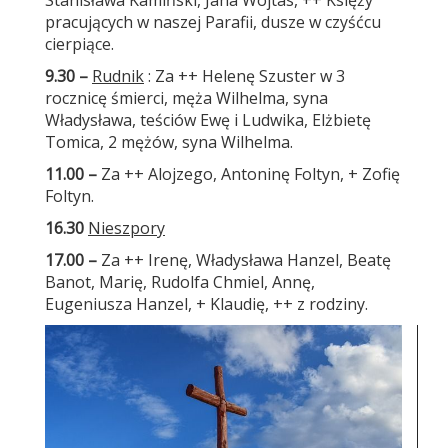
Stanisława Kamiński, Jana Wojtas, ++ Księży
pracujących w naszej Parafii, dusze w czyśćcu
cierpiące.
9.30
–
Rudnik
: Za ++ Helenę Szuster w 3
rocznicę śmierci, męża Wilhelma, syna
Władysława, teściów Ewę i Ludwika, Elżbietę
Tomica, 2 mężów, syna Wilhelma.
11.00 –
Za ++ Alojzego, Antoninę Foltyn, + Zofię
Foltyn.
16.30
Nieszpory
17.00
–
Za ++ Irenę, Władysława Hanzel, Beatę
Banot, Marię, Rudolfa Chmiel, Annę,
Eugeniusza Hanzel, + Klaudię, ++ z rodziny.