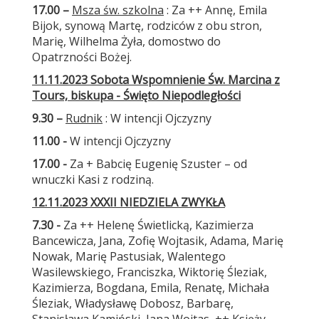
17.00 –
Msza św. szkolna
: Za ++ Annę, Emila
Bijok, synową Martę, rodziców z obu stron,
Marię, Wilhelma Żyła, domostwo do
Opatrzności Bożej.
11.11.2023 Sobota Wspomnienie Św. Marcina z
Tours, biskupa - Święto Niepodległości
9.30 –
Rudnik
: W intencji Ojczyzny
11.00 -
W intencji Ojczyzny
17.00 -
Za + Babcię Eugenię Szuster – od
wnuczki Kasi z rodziną.
12.11.2023 XXXII NIEDZIELA ZWYKŁA
7.30
-
Za ++ Helenę Świetlicką, Kazimierza
Bancewicza, Jana, Zofię Wojtasik, Adama, Marię
Nowak, Marię Pastusiak, Walentego
Wasilewskiego, Franciszka, Wiktorię Śleziak,
Kazimierza, Bogdana, Emila, Renatę, Michała
Śleziak, Władysławę Dobosz, Barbarę,