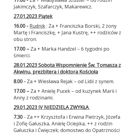
17.00 -
Za + Władysława Szuster – od rodzin
Jakimczyk, Szafarczyk, Makarewicz.
27.01.2023 Piątek
16.00 -
Rudnik
: Za + Franciszka Borski, 2 żony
Martę i Franciszkę, + Jana Kustrę, ++ rodziców z
obu stron.
17.00 –
Za + Marka Handzel – 6 tygodni po
śmierci.
28.01.2023 Sobota Wspomnienie Św. Tomasza z
Akwinu, prezbitera i doktora Kościoła
8.00 -
Za + Wiesława Rejak – od Lidii z synem.
17.00 –
Za + Anielę Pucek – od kuzynek Marii i
Anny z rodzinami.
29.01.2023 IV NIEDZIELA ZWYKŁA
7.30
- Za ++ Krzysztofa i Erwina Pietrzyk, Józefa
i Zofię Gałuszka, Anielę Ociepka, ++ z rodzin
Gałuszka i Ćwięczek; domostwo do Opatrzności