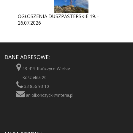
OGŁOSZENIA DUSZPASTERSKIE 19. -
26.07.2026
DANE ADRESOWE:
43-419 Kończyce Wielkie
Kościelna 20
33 856 93 10
aniolkonczycki@interia.pl