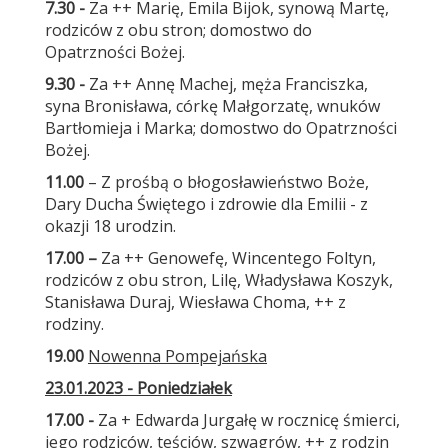
7.30 -
Za ++ Marię, Emila Bijok, synową Martę,
rodziców z obu stron; domostwo do
Opatrzności Bożej.
9.30 -
Za ++ Annę Machej, męża Franciszka,
syna Bronisława, córkę Małgorzatę, wnuków
Bartłomieja i Marka; domostwo do Opatrzności
Bożej.
11.00
– Z prośbą o błogosławieństwo Boże,
Dary Ducha Świętego i zdrowie dla Emilii - z
okazji 18 urodzin.
17.00 –
Za ++ Genowefę, Wincentego Foltyn,
rodziców z obu stron, Lilę, Władysława Koszyk,
Stanisława Duraj, Wiesława Choma, ++ z
rodziny.
19.00
Nowenna Pompejańska
23.01.2023 - Poniedziałek
17.00 -
Za + Edwarda Jurgałę w rocznicę śmierci,
jego rodziców, teściów, szwagrów, ++ z rodzin