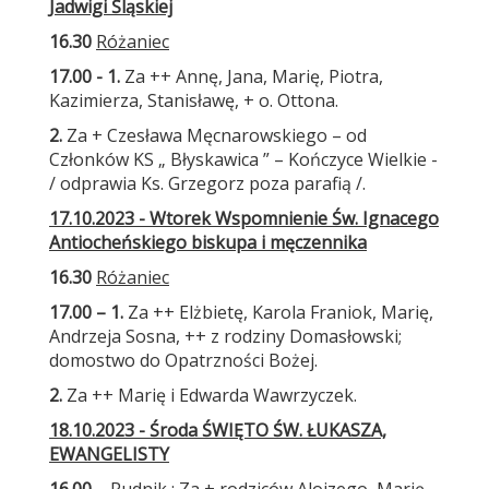
Jadwigi Śląskiej
16.30
Różaniec
17.00 - 1.
Za ++ Annę, Jana, Marię, Piotra,
Kazimierza, Stanisławę, + o. Ottona.
2.
Za + Czesława Męcnarowskiego – od
Członków KS „ Błyskawica ” – Kończyce Wielkie -
/ odprawia Ks. Grzegorz poza parafią /.
17.10.2023 - Wtorek Wspomnienie Św. Ignacego
Antiocheńskiego biskupa i męczennika
16.30
Różaniec
17.00 – 1.
Za ++ Elżbietę, Karola Franiok, Marię,
Andrzeja Sosna, ++ z rodziny Domasłowski;
domostwo do Opatrzności Bożej.
2.
Za ++ Marię i Edwarda Wawrzyczek.
18.10.2023 - Środa ŚWIĘTO ŚW. ŁUKASZA,
EWANGELISTY