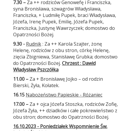
7.30 –
Za ++ rodziców Genowefę i Franciszka,
syna Bronisława, szwagrów Władysława,
Franciszka, + Ludmiłę Pupek, braci Władysława,
Józefa, Irenę Pupek, Emilię, Józefa Pupek,
Franciszka, Justynę Wawrzyczek; domostwo do
Opatrzności Bożej.
9.30 -
Rudnik
: Za ++ Karola Szajter, żonę
Helenę, rodziców z obu stron, córkę Helenę,
zięcia Zbigniewa, Stanisławę Grubka; domostwo
do Opatrzności Bożej.
Chrzest : Dawid
Władysław Pszczółka
11.00
–
Za + Bronisławę Jojko – od rodzin
Bierski, Żyła, Kołatek.
16.15
Nabożeństwo Papieskie - Różaniec
17.00 –
Za + ojca Józefa Stoszka, rodziców Zofię,
Józefa Żyła, ++ dziadków i całe pokrewieństwo z
obu stron; domostwo do Opatrzności Bożej.
16.10.2023 - Poniedziałek Wspomnienie Św.