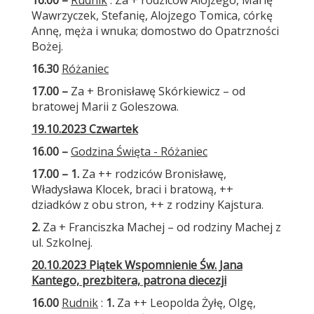
16.00 –
Rudnik
: Za + rodziców Alojzego, Marię
Wawrzyczek, Stefanię, Alojzego Tomica, córkę
Annę, męża i wnuka; domostwo do Opatrzności
Bożej.
16.30
Różaniec
17.00 –
Za + Bronisławę Skórkiewicz – od
bratowej Marii z Goleszowa.
19.10.2023 Czwartek
16.00 –
Godzina Święta - Różaniec
17.00 – 1.
Za ++ rodziców Bronisławę,
Władysława Klocek, braci i bratową, ++
dziadków z obu stron, ++ z rodziny Kajstura.
2.
Za + Franciszka Machej – od rodziny Machej z
ul. Szkolnej.
20.10.2023 Piątek Wspomnienie Św. Jana
Kantego, prezbitera, patrona diecezji
16.00
Rudnik
:
1.
Za ++ Leopolda Żyłę, Olgę,