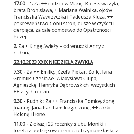
17.00 - 1.
Za ++ rodziców Marię, Bolesława Żyła,
brata Bronisława, + Mariana Walnika, ojców
Franciszka Wawrzyczka i Tadeusza Kluza, ++
pokrewieństwo z obu stron, dusze w czyśćcu
cierpiące, za całe domostwo do Opatrzności
Bożej.
2.
Za + Kingę Świeży – od wnuczki Anny z
rodziną.
22.10.2023 XXIX NIEDZIELA ZWYKŁA
7.30
-
Za ++ Emilię, Józefa Piekar, Zofię, Jana
Gremlik, Czesławę, Władysława Ciupa,
Agnieszkę, Henryka Dąbrowskich, wszystkich
++ z tych rodzin.
9.30
-
Rudnik
: Za ++ Franciszka Tomicę, żonę
Joannę, Jana Parchańskiego, żonę, ++ córki
Helenę i Irenę.
11.00 -
Z okazji 25 rocznicy ślubu Moniki i
Józefa z podziękowaniem za otrzymane łaski, z