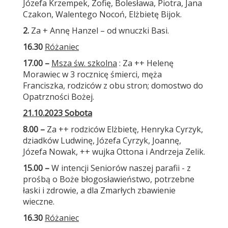
Józefa Krzempek, Zofię, Bolesława, Piotra, Jana
Czakon, Walentego Nocoń, Elżbietę Bijok.
2.
Za + Annę Hanzel – od wnuczki Basi.
16.30
Różaniec
17.00 –
Msza św. szkolna
: Za ++ Helenę
Morawiec w 3 rocznicę śmierci, męża
Franciszka, rodziców z obu stron; domostwo do
Opatrzności Bożej.
21.10.2023 Sobota
8.00 –
Za ++ rodziców Elżbietę, Henryka Cyrzyk,
dziadków Ludwinę, Józefa Cyrzyk, Joannę,
Józefa Nowak, ++ wujka Ottona i Andrzeja Zelik.
15.00 –
W intencji Seniorów naszej parafii - z
prośbą o Boże błogosławieństwo, potrzebne
łaski i zdrowie, a dla Zmarłych zbawienie
wieczne.
16.30
Różaniec