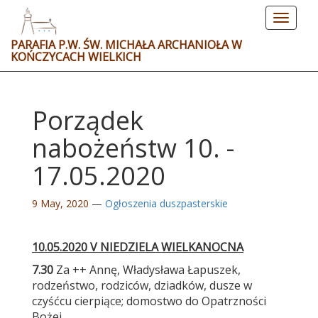
Toggle
navigat
PARAFIA P.W. ŚW. MICHAŁA ARCHANIOŁA W
KOŃCZYCACH WIELKICH
Porządek
nabożeństw 10. -
17.05.2020
9 May, 2020
—
Ogłoszenia duszpasterskie
10.05.2020 V NIEDZIELA WIELKANOCNA
7.30
Za ++ Annę, Władysława Łapuszek,
rodzeństwo, rodziców, dziadków, dusze w
czyśćcu cierpiące; domostwo do Opatrzności
Bożej.