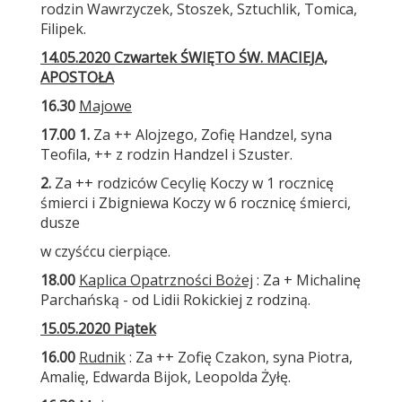
rodzin Wawrzyczek, Stoszek, Sztuchlik, Tomica,
Filipek.
14.05.2020 Czwartek ŚWIĘTO ŚW. MACIEJA,
APOSTOŁA
16.30
Majowe
17.00 1.
Za ++ Alojzego, Zofię Handzel, syna
Teofila, ++ z rodzin Handzel i Szuster.
2.
Za ++ rodziców Cecylię Koczy w 1 rocznicę
śmierci i Zbigniewa Koczy w 6 rocznicę śmierci,
dusze
w czyśćcu cierpiące.
18.00
Kaplica Opatrzności Bożej
: Za + Michalinę
Parchańską - od Lidii Rokickiej z rodziną.
15.05.2020 Piątek
16.00
Rudnik
: Za ++ Zofię Czakon, syna Piotra,
Amalię, Edwarda Bijok, Leopolda Żyłę.