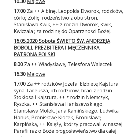
16.30
Majowe
17.00
Za ++ Albinę, Leopolda Dworok, rodziców,
córkę Zofię, rodzeństwo z obu stron,
Stanisława Kwik, ++ z rodzin Dworok, Kwik,
Kwiczala ; za rodzinę do Opatrzności Bożej.
16.05.2020 Sobota ŚWIETO ŚW. ANDRZEJA
BOBOLI,
PREZBITERA I MĘCZENNIKA,
PATRONA POLSKI
8.00
Za ++ Władysławę, Telesfora Waleczek.
16.30
Majowe
17.00
Za ++ rodziców Józefa, Elżbietę Kajstura,
syna Tadeusza, ich rodziców, braci z rodzin
Stokłosa i Kajstura, ++ z rodzin Niemczyk,
Ryszka, ++ Stanisława Haniszewskiego,
Stanisława Mołek, Jana Kamińskiego, Ludwika
Hanus, Bronisławę Klocek, Bronisławę
Karpińską, ++ Księży, którzy pracowali w naszej
Parafii raz o Boże błogosławieństwo dla całej