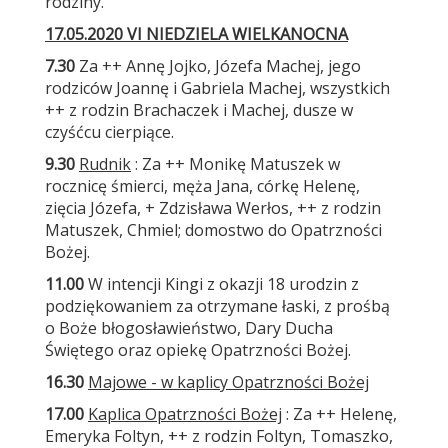
rodziny.
17.05.2020 VI NIEDZIELA WIELKANOCNA
7.30
Za ++ Annę Jojko, Józefa Machej, jego
rodziców Joannę i Gabriela Machej, wszystkich
++ z rodzin Brachaczek i Machej, dusze w
czyśćcu cierpiące.
9.30
Rudnik
: Za ++ Monikę Matuszek w
rocznicę śmierci, męża Jana, córkę Helenę,
zięcia Józefa, + Zdzisława Werłos, ++ z rodzin
Matuszek, Chmiel; domostwo do Opatrzności
Bożej.
11.00
W intencji Kingi z okazji 18 urodzin z
podziękowaniem za otrzymane łaski, z prośbą
o Boże błogosławieństwo, Dary Ducha
Świętego oraz opiekę Opatrzności Bożej.
16.30
Majowe - w kaplicy Opatrzności Bożej
17.00
Kaplica Opatrzności Bożej
: Za ++ Helenę,
Emeryka Foltyn, ++ z rodzin Foltyn, Tomaszko,