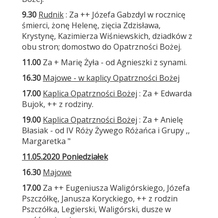
9.30
Rudnik
: Za ++ Józefa Gabzdyl w rocznicę
śmierci, żonę Helenę, zięcia Zdzisława,
Krystynę, Kazimierza Wiśniewskich, dziadków z
obu stron; domostwo do Opatrzności Bożej.
11.00
Za + Marię Żyła - od Agnieszki z synami.
16.30
Majowe - w kaplicy Opatrzności Bożej
17.00
Kaplica Opatrzności Bożej
: Za + Edwarda
Bujok, ++ z rodziny.
19.00
Kaplica Opatrzności Bożej
: Za + Anielę
Błasiak - od IV Róży Żywego Różańca i Grupy ,,
Margaretka "
11.05.2020 Poniedziałek
16.30
Majowe
17.00
Za ++ Eugeniusza Waligórskiego, Józefa
Pszczółkę, Janusza Koryckiego, ++ z rodzin
Pszczółka, Legierski, Waligórski, dusze w