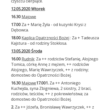
czyśćcu cierpiące.
12.05.2020 Wtorek
16.30
Majowe
17.00
Za + Marię Żyła - od kuzynki Krysi z
Dębowca.
18.00
Kaplica Opatrzności Bożej
: Za + Tadeusza
Kajstura - od rodziny Stokłosa.
13.05.2020 Środa
16.00
Rudnik
: Za ++ rodziców Stefanię, Alojzego
Tomica, córkę Annę z mężem, ++ rodziców
Alojzego, Marię Wawrzyczek, ++ z rodziny;
domostwo do Opatrzności Bożej.
16.30
Majowe
17.00
1.
Za ++ Antoniego
Kuchejda, syna Zbigniewa, 2 siostry, 2 braci,
rodziców, teściów, ++ z pokrewieństwa; za
domostwo do Opatrzności Bożej.
2.
Za ++ Józefa, Bronisławę Wawrzyczek, ++ z