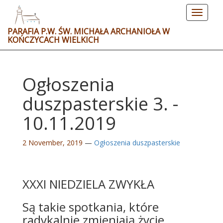
Toggle
navigat
PARAFIA P.W. ŚW. MICHAŁA ARCHANIOŁA W
KOŃCZYCACH WIELKICH
Ogłoszenia
duszpasterskie 3. -
10.11.2019
2 November, 2019
—
Ogłoszenia duszpasterskie
XXXI NIEDZIELA ZWYKŁA
Są takie spotkania, które
radykalnie zmieniają życie