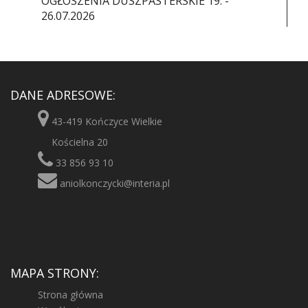
OGŁOSZENIA DUSZPASTERSKIE 19. -
26.07.2026
DANE ADRESOWE:
43-419 Kończyce Wielkie
Kościelna 20
33 856 93 10
aniolkonczycki@interia.pl
MAPA STRONY:
Strona główna