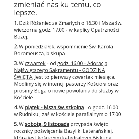
zmieniać nas ku temu, co
lepsze.
1.
Dziś Różaniec za Zmarłych o 16.30 i Msza św.
wieczorna godz. 17.00 - w kaplicy Opatrzności
Bożej.
2.
W poniedziałek, wspomnienie Św. Karola
Boromeusza, biskupa
3.
W
czwartek
- od
godz. 16.00 - Adoracja
Najświętszego Sakramentu - GODZINA
ŚWIĘTA.
Jest to pierwszy czwartek miesiąca.
Modlimy się w intencji pasterzy Kościoła oraz
prosimy Boga o nowe powołania do służby w
Kościele.
4.
W
piątek - Msza św. szkolna
- o godz. 16.00 -
w Rudniku , zaś w kościele parafialnym o 17.00
5.
W
sobotę, 9 listopada
przypada święto
rocznicy poświęcenia Bazyliki Laterańskiej,
która jest kościołem katedralnym Biskupa