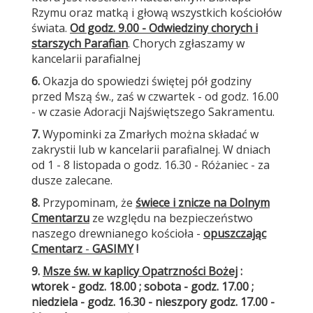
Rzymu oraz matką i głową wszystkich kościołów
świata.
Od godz. 9.00 - Odwiedziny chorych i
starszych Parafian
. Chorych zgłaszamy w
kancelarii parafialnej
6.
Okazja do spowiedzi świętej pół godziny
przed Mszą św., zaś w czwartek - od godz. 16.00
- w czasie Adoracji Najświętszego Sakramentu.
7.
Wypominki za Zmarłych można składać w
zakrystii lub w kancelarii parafialnej. W dniach
od 1 - 8 listopada o godz. 16.30 - Różaniec - za
dusze zalecane.
8.
Przypominam, że
świece i znicze na Dolnym
Cmentarzu
ze względu na bezpieczeństwo
naszego drewnianego kościoła -
opuszczając
Cmentarz
-
GASIMY
!
9.
Msze św. w kaplicy Opatrzności Bożej
:
wtorek - godz. 18.00 ; sobota - godz. 17.00 ;
niedziela - godz. 16.30 - nieszpory godz. 17.00 -