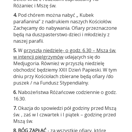
Różaniec i Mszę św.
4.
Pod chórem można nabyć „ Kubek
parafianina” z nadrukiem naszych Kościołów.
Zachęcamy do nabywania. Ofiary przeznaczone
będą na duszpasterstwo dzieci i młodzieży z
naszej parafii.
5.
W
przyszłą niedzielę
- o godz. 6.30 – Msza św.
w intencji pielgrzymów
udających się do
Medjugoria. Również w przyszłą niedzielę
obchodzić będziemy XXII Dzień Papieski. W tym
dniu przy Kościołach zbierane będą ofiary /do
puszek / na Fundusz Stypendialny.
6.
Nabożeństwa Różańcowe codziennie o godz.
16.30.
7.
Okazja do spowiedzi pół godziny przed Mszą
św. , zaś w I czwartek i I piątek – godzinę przed
Mszą św.
8.
BÓG ZAPŁAĆ
- za wszystkie ofiary, które