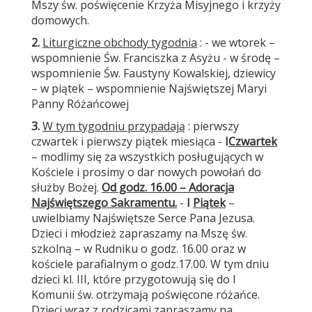
Mszy św. poświęcenie Krzyża Misyjnego i krzyży
domowych.
2.
Liturgiczne obchody tygodnia
: - we wtorek –
wspomnienie Św. Franciszka z Asyżu - w środę –
wspomnienie Św. Faustyny Kowalskiej, dziewicy
– w piątek – wspomnienie Najświętszej Maryi
Panny Różańcowej
3.
W tym tygodniu przypadają
: pierwszy
czwartek i pierwszy piątek miesiąca -
I
Czwartek
– modlimy się za wszystkich posługujących w
Kościele i prosimy o dar nowych powołań do
służby Bożej.
Od godz. 16.00 – Adoracja
Najświętszego Sakramentu.
-
I
Piątek
–
uwielbiamy Najświętsze Serce Pana Jezusa.
Dzieci i młodzież zapraszamy na Mszę św.
szkolną – w Rudniku o godz. 16.00 oraz w
kościele parafialnym o godz.17.00. W tym dniu
dzieci kl. III, które przygotowują się do I
Komunii św. otrzymają poświęcone różańce.
Dzieci wraz z rodzicami zapraszamy na