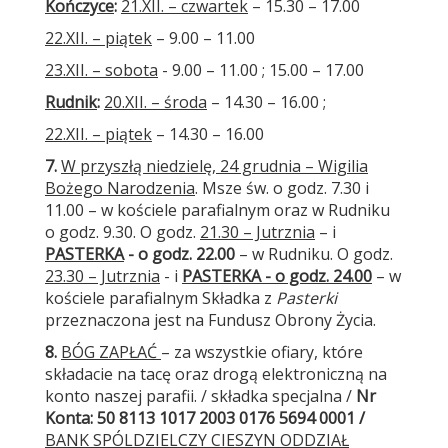
Kończyce
:
21.XII. – czwartek
– 15.30 – 17.00
22.XII. – piątek
– 9.00 – 11.00
23.XII. – sobota
- 9.00 – 11.00 ; 15.00 – 17.00
Rudnik
:
20.XII. – środa
– 14.30 – 16.00 ;
22.XII. – piątek
– 14.30 – 16.00
7.
W przyszłą niedzielę, 24 grudnia – Wigilia
Bożego Narodzenia
. Msze św. o godz. 7.30 i
11.00 – w kościele parafialnym oraz w Rudniku
o godz. 9.30. O godz.
21.30 – Jutrznia
– i
PASTERKA
- o godz. 22.00
– w Rudniku. O godz.
23.30 – Jutrznia
- i
PASTERKA - o godz. 24.00
– w
kościele parafialnym Składka z
Pasterki
przeznaczona jest na Fundusz Obrony Życia.
8.
BÓG ZAPŁAĆ
– za wszystkie ofiary, które
składacie na tacę oraz drogą elektroniczną na
konto naszej parafii. / składka specjalna /
Nr
Konta
: 50 8113 1017 2003 0176 5694 0001
/
BANK SPÓLDZIELCZY CIESZYN
ODDZIAŁ