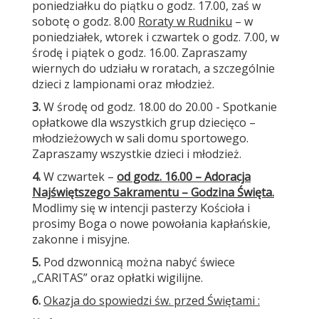
poniedziałku do piątku o godz. 17.00, zaś w
sobotę o godz. 8.00
Roraty w Rudniku
– w
poniedziałek, wtorek i czwartek o godz. 7.00, w
środę i piątek o godz. 16.00. Zapraszamy
wiernych do udziału w roratach, a szczególnie
dzieci z lampionami oraz młodzież.
3.
W środę od godz. 18.00 do 20.00 - Spotkanie
opłatkowe dla wszystkich grup dziecięco –
młodzieżowych w sali domu sportowego.
Zapraszamy wszystkie dzieci i młodzież.
4.
W czwartek –
od godz. 16.00 – Adoracja
Najświętszego Sakramentu – Godzina Święta.
Modlimy się w intencji pasterzy Kościoła i
prosimy Boga o nowe powołania kapłańskie,
zakonne i misyjne.
5.
Pod dzwonnicą można nabyć świece
„CARITAS” oraz opłatki wigilijne.
6.
Okazja do spowiedzi św. przed Świętami :