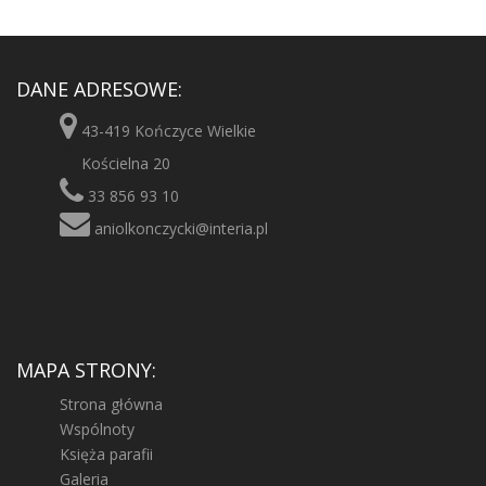
DANE ADRESOWE:
43-419 Kończyce Wielkie
Kościelna 20
33 856 93 10
aniolkonczycki@interia.pl
MAPA STRONY:
Strona główna
Wspólnoty
Księża parafii
Galeria