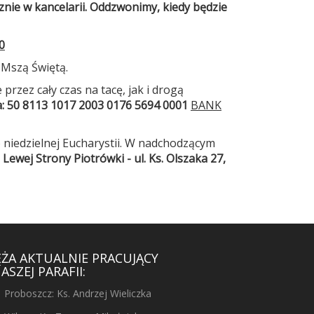
nie w kancelarii. Oddzwonimy, kiedy będzie
0
 Mszą Świętą.
 przez cały czas na tacę, jak i drogą
a
:
50 8113 1017 2003 0176 5694 0001
BANK
 niedzielnej Eucharystii. W nadchodzącym
z
Lewej Strony Piotrówki - ul. Ks. Olszaka 27,
ĘŻA AKTUALNIE PRACUJĄCY
ASZEJ PARAFII:
Proboszcz: Ks. Andrzej Wieliczka