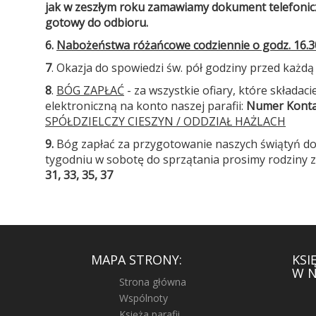
jak w zeszłym roku zamawiamy dokument telefonicz
gotowy do odbioru.
6.
Nabożeństwa różańcowe codziennie o godz. 16.3
7
. Okazja do spowiedzi św. pół godziny przed każdą
8
.
BÓG ZAPŁAĆ
- za wszystkie ofiary, które składacie
elektroniczną na konto naszej parafii:
Numer Kont
SPÓŁDZIELCZY CIESZYN / ODDZIAŁ HAŻLACH
9.
Bóg zapłać za przygotowanie naszych świątyń do
tygodniu w sobotę do sprzątania prosimy rodziny 
31, 33, 35, 37
MAPA STRONY:
KSI
W N
Strona główna
Wspólnoty
Księża parafii