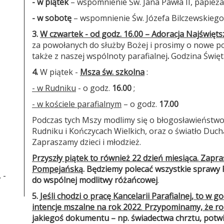
- w piątek
– wspomnienie Św. Jana Pawła II, papież
- w sobotę
– wspomnienie Św. Józefa Bilczewskiego
3.
W czwartek - od godz. 16.00 – Adoracja Najświę
za powołanych do służby Bożej i prosimy o nowe po
także z naszej wspólnoty parafialnej
.
Godzina Święta
4.
W piątek -
Msza św. szkolna
:
- w Rudniku
- o godz.
16.00
;
- w kościele parafialnym
– o godz.
17.00
Podczas tych Mszy modlimy się o błogosławieństwo 
Rudniku i Kończycach Wielkich, oraz o światło Ducha
Zapraszamy dzieci i młodzież.
Przyszły piątek to również 22 dzień miesiąca. Zap
Pompejańską
. Będziemy polecać wszystkie sprawy P
 -
do wspólnej modlitwy różańcowej
.
5.
Jeśli chodzi o pracę Kancelarii Parafialnej, to w
intencje mszalne na rok 2022
.
Przypominamy, że ro
jakiegoś dokumentu – np. świadectwa chrztu, potwi