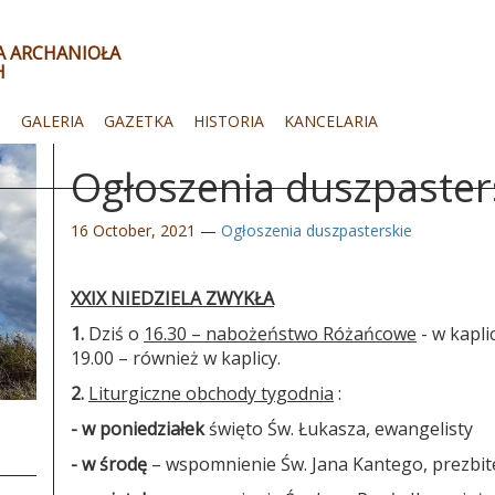
ŁA ARCHANIOŁA
H
I
GALERIA
GAZETKA
HISTORIA
KANCELARIA
Ogłoszenia duszpaster
16 October, 2021
—
Ogłoszenia duszpasterskie
XXIX NIEDZIELA ZWYKŁA
1.
Dziś o
16.30 – nabożeństwo Różańcowe
- w kapli
19.00 – również w kaplicy.
2.
Liturgiczne obchody tygodnia
:
- w poniedziałek
święto Św. Łukasza, ewangelisty
- w środę
– wspomnienie Św. Jana Kantego, prezbite