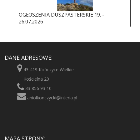
OGŁOSZENIA DUSZPASTERSKIE 19. -
26.07.2026
DANE ADRESOWE:
43-419 Kończyce Wielkie
Kościelna 20
33 856 93 10
aniolkonczycki@interia.pl
MAPA STRONY: