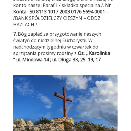
konto naszej Parafii. / składka specjalna /.
Nr
Konta : 50 8113 1017 2003 0176 5694 0001 -
/
BANK SPÓŁDZIELCZY CIESZYN –
ODDZ.
HAŻLACH /
7.
Bóg zapłać za przygotowanie naszych
świątyń do niedzielnej Eucharystii. W
nadchodzącym tygodniu w czwartek do
sprzątania prosimy rodziny z
Os. „ Karolinka
”
ul. Miodowa 14 ;
ul. Długa 33, 25, 19, 17