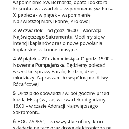
wspomnienie Św. Bernarda, opata i doktora
Kościoła - w czwartek – wspomnienie Św. Piusa
X, papieża - w piątek – wspomnienie
Najświętszej Maryi Panny, Królowej.
3. W
czwartek – od godz. 16.00 – Adoracja
Najświętszego Sakramentu.
Modlimy się w
intencji kapłanów oraz o nowe powołania
kapłańskie, zakonne i misyjne.
4.
W piątek – 22 dzień miesiąca
.
O godz. 19.00 –
Nowenna Pompejańska.
Będziemy polecać
wszystkie sprawy Parafii, Rodzin, dzieci,
młodzieży. Zapraszam do wspólnej modlitwy
Różańcowej.
5
. Okazja do spowiedzi św. pół godziny przed
każdą Mszą św., zaś w czwartek od godziny
16.00 – w czasie Adoracji Najświętszego
Sakramentu.
6.
BÓG ZAPŁAĆ
– za wszystkie ofiary, które
składacie na tacę oraz drogą elektroniczną na