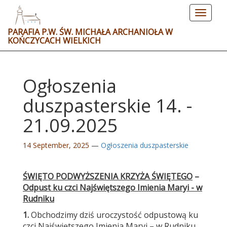
Toggle
navigat
PARAFIA P.W. ŚW. MICHAŁA ARCHANIOŁA W
KOŃCZYCACH WIELKICH
Ogłoszenia
duszpasterskie 14. -
21.09.2025
14 September, 2025
—
Ogłoszenia duszpasterskie
ŚWIĘTO PODWYŻSZENIA KRZYŻA ŚWIĘTEGO
–
Odpust ku czci Najświętszego Imienia Maryi - w
Rudniku
1.
Obchodzimy dziś uroczystość odpustową ku
czci Najświętszego Imienia Maryi – w Rudniku.