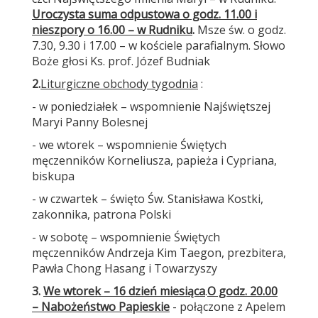
Uroczysta suma odpustowa o godz. 11.00 i
nieszpory o 16.00 – w Rudniku
.
Msze św. o godz.
7.30, 9.30 i 17.00 – w kościele parafialnym. Słowo
Boże głosi Ks. prof. Józef Budniak
2.
Liturgiczne obchody tygodnia
:
- w poniedziałek – wspomnienie Najświętszej
Maryi Panny Bolesnej
- we wtorek – wspomnienie Świętych
męczenników Korneliusza, papieża i Cypriana,
biskupa
- w czwartek – święto Św. Stanisława Kostki,
zakonnika, patrona Polski
- w sobotę – wspomnienie Świętych
męczenników Andrzeja Kim Taegon, prezbitera,
Pawła Chong Hasang i Towarzyszy
3.
We wtorek – 16 dzień miesiąca
.
O godz. 20.00
– Nabożeństwo Papieskie
- połączone z Apelem