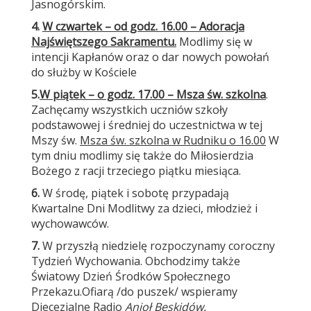
Jasnogórskim.
4.
W czwartek – od godz. 16.00 – Adoracja
Najświętszego Sakramentu.
Modlimy się w
intencji Kapłanów oraz o dar nowych powołań
do służby w Kościele
5.
W piątek – o godz. 17.00 – Msza św. szkolna
.
Zachęcamy wszystkich uczniów szkoły
podstawowej i średniej do uczestnictwa w tej
Mszy św.
Msza św. szkolna w Rudniku o 16.00
W
tym dniu modlimy się także do Miłosierdzia
Bożego z racji trzeciego piątku miesiąca.
6.
W środę, piątek i sobotę przypadają
Kwartalne Dni Modlitwy za dzieci, młodzież i
wychowawców.
7.
W przyszłą niedzielę rozpoczynamy coroczny
Tydzień Wychowania. Obchodzimy także
Światowy Dzień Środków Społecznego
Przekazu.
Ofiarą /do puszek/ wspieramy
Diecezjalne Radio
Anioł Beskidów.