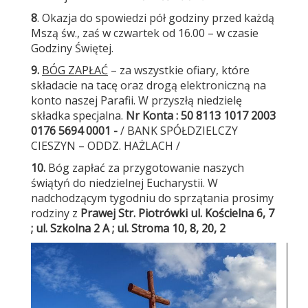
8
. Okazja do spowiedzi pół godziny przed każdą
Mszą św., zaś w czwartek od 16.00 – w czasie
Godziny Świętej.
9.
BÓG ZAPŁAĆ
– za wszystkie ofiary, które
składacie na tacę oraz drogą elektroniczną na
konto naszej Parafii. W przyszłą niedzielę
składka specjalna.
Nr Konta : 50 8113 1017 2003
0176 5694 0001 -
/
BANK SPÓŁDZIELCZY
CIESZYN –
ODDZ. HAŻLACH /
10.
Bóg zapłać za przygotowanie naszych
świątyń do niedzielnej Eucharystii. W
nadchodzącym tygodniu do sprzątania prosimy
rodziny z
Prawej Str. Piotrówki
ul. Kościelna 6, 7
; ul. Szkolna 2 A ; ul. Stroma 10, 8, 20, 2