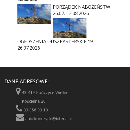
PORZĄDEK NABOŻEŃSTW
26.07. - 2.08.2026
OGŁOSZENIA DUSZPASTERSKIE 19. -
26.07.2026
DANE ADRESOWE:
43-419 Kończyce Wielkie
Kościelna 20
33 856 93 10
aniolkonczycki@interia.pl