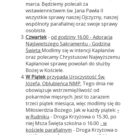
marca. Będziemy polecali za
wstawiennictwem św. Jana Pawła II
wszystkie sprawy naszej Ojczyzny, naszej
wspólnoty parafialnej oraz swoje sprawy
osobiste.
Czwartek
-
od godziny 16.00 - Adoracja
Najświętszego Sakramentu - Godzina
Święta
Modlimy się w intencji Kapłanów
oraz polecamy Chrystusowi Najwyższemu
Kapłanowi sprawę powołań do służby
Bożej w Kościele.
W Piątek
przypada Uroczystość Św.
Józefa, Oblubieńca NMP.
Tego dnia nie
obowiązuje wstrzemięźliwość od
pokarmów mięsnych. Jest to zarazem
trzeci piątek miesiąca, więc modlimy się do
Miłosierdzia Bożego. Jak w każdy piątek:
-
w Rudniku
- Droga Krzyżowa o 15.30, po
niej Msza Święta szkolna o 16.00
- w
kościele parafialnym
- Droga Krzyżowa o