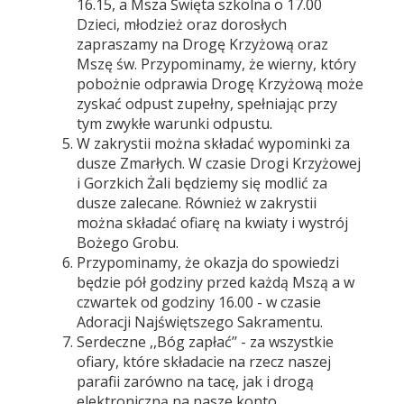
16.15, a Msza Święta szkolna o 17.00
Dzieci, młodzież oraz dorosłych
zapraszamy na Drogę Krzyżową oraz
Mszę św. Przypominamy, że wierny, który
pobożnie odprawia Drogę Krzyżową może
zyskać odpust zupełny, spełniając przy
tym zwykłe warunki odpustu.
W zakrystii można składać wypominki za
dusze Zmarłych. W czasie Drogi Krzyżowej
i Gorzkich Żali będziemy się modlić za
dusze zalecane. Również w zakrystii
można składać ofiarę na kwiaty i wystrój
Bożego Grobu.
Przypominamy, że okazja do spowiedzi
będzie pół godziny przed każdą Mszą a w
czwartek od godziny 16.00 - w czasie
Adoracji Najświętszego Sakramentu.
Serdeczne ,,Bóg zapłać’’ - za wszystkie
ofiary, które składacie na rzecz naszej
parafii zarówno na tacę, jak i drogą
elektroniczną na nasze konto.