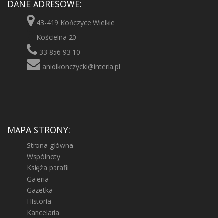
DANE ADRESOWE:
43-419 Kończyce Wielkie
Kościelna 20
33 856 93 10
aniolkonczycki@interia.pl
MAPA STRONY:
Strona główna
Wspólnoty
Księża parafii
Galeria
Gazetka
Historia
Kancelaria