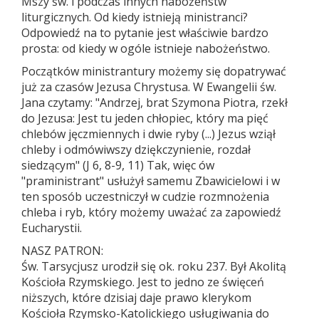
Mszy św. i podczas innych nabożeństw
liturgicznych. Od kiedy istnieją ministranci?
Odpowiedź na to pytanie jest właściwie bardzo
prosta: od kiedy w ogóle istnieje nabożeństwo.
Początków ministrantury możemy się dopatrywać
już za czasów Jezusa Chrystusa. W Ewangelii św.
Jana czytamy: "Andrzej, brat Szymona Piotra, rzekł
do Jezusa: Jest tu jeden chłopiec, który ma pięć
chlebów jęczmiennych i dwie ryby (...) Jezus wziął
chleby i odmówiwszy dziękczynienie, rozdał
siedzącym" (J 6, 8-9, 11) Tak, więc ów
"praministrant" usłużył samemu Zbawicielowi i w
ten sposób uczestniczył w cudzie rozmnożenia
chleba i ryb, który możemy uważać za zapowiedź
Eucharystii.
NASZ PATRON:
Św. Tarsycjusz urodził się ok. roku 237. Był Akolitą
Kościoła Rzymskiego. Jest to jedno ze święceń
niższych, które dzisiaj daje prawo klerykom
Kościoła Rzymsko-Katolickiego usługiwania do