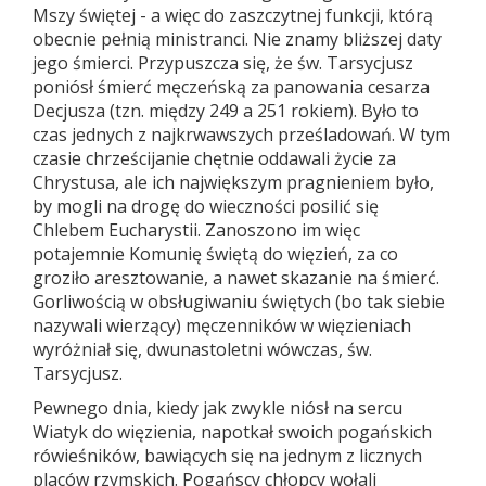
Mszy świętej - a więc do zaszczytnej funkcji, którą
obecnie pełnią ministranci. Nie znamy bliższej daty
jego śmierci. Przypuszcza się, że św. Tarsycjusz
poniósł śmierć męczeńską za panowania cesarza
Decjusza (tzn. między 249 a 251 rokiem). Było to
czas jednych z najkrwawszych prześladowań. W tym
czasie chrześcijanie chętnie oddawali życie za
Chrystusa, ale ich największym pragnieniem było,
by mogli na drogę do wieczności posilić się
Chlebem Eucharystii. Zanoszono im więc
potajemnie Komunię świętą do więzień, za co
groziło aresztowanie, a nawet skazanie na śmierć.
Gorliwością w obsługiwaniu świętych (bo tak siebie
nazywali wierzący) męczenników w więzieniach
wyróżniał się, dwunastoletni wówczas, św.
Tarsycjusz.
Pewnego dnia, kiedy jak zwykle niósł na sercu
Wiatyk do więzienia, napotkał swoich pogańskich
rówieśników, bawiących się na jednym z licznych
placów rzymskich. Pogańscy chłopcy wołali