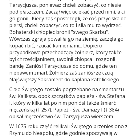
Tarsycjusza, ponieważ chcieli zobaczyć, co niesie
pod płaszczem. Zaczął więc uciekać przed nimi, a ci
go gonili. Kiedy zaś spostrzegli, że coś przyciska do
piersi, chcieli zobaczyć, co to i siłą mu to wydrzeć.
Bohaterski chłopiec bronił "swego Skarbu".
Wówczas zgraja powaliła go na ziemię, zaczęła go
kopać i bić, rzucać kamieniami... Dopiero
przypadkowo przechodzący żołnierz, który także
był chrześcijaninem, uwolnił chłopca i rozgonił
bandę. Zaniósł Tarsycjusza do domu, gdzie ten
niebawem zmarł. Żołnierz zaś zaniósł ze czcią
Najświętszy Sakrament do kapłana katolickiego.
Ciało Świętego zostało pogrzebane na cmentarzu
św. Kaliksta, obok szczątków papieża - św. Stefana
I, który w kilka lat po nim poniósł także śmierć
męczeńską († 257). Papież - św. Damazy I († 384)
opisał męczeństwo św. Tarsycjusza wierszem.
W 1675 roku część relikwii Świętego przeniesiono z
Rzymu do Neapolu, gdzie godnie spoczywają w