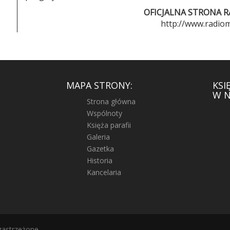
OFICJALNA STRONA R
http://www.radiom
MAPA STRONY:
KSI
W N
Strona główna
Wspólnoty
Księża parafii
Galeria
Gazetka
Historia
Kancelaria
zastrzeżone.