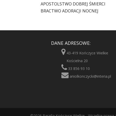
APOSTOLSTWO DOBREJ ŚMIERCI
BRACTWO ADORACJI NOCNEJ
DANE ADRESOWE:
43-419 Kończyce Wielkie
Kościelna 20
33 856 93 10
aniolkonczycki@interia.pl
©2026 Parafia Kończyce Wielkie - Wszelkie prawa 