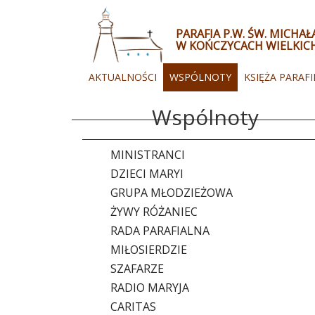
PARAFIA P.W. ŚW. MICHA
W KOŃCZYCACH WIELKIC
AKTUALNOŚCI
WSPÓLNOTY
KSIĘŻA PARAFI
Wspólnoty
MINISTRANCI
DZIECI MARYI
GRUPA MŁODZIEŻOWA
ŻYWY RÓŻANIEC
RADA PARAFIALNA
MIŁOSIERDZIE
SZAFARZE
RADIO MARYJA
CARITAS