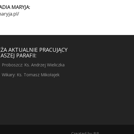
ADIA MARYJA:
aryja.pl/
ĘŻA AKTUALNIE PRACUJĄCY
ASZEJ PARAFII:
Proboszcz: Ks. Andrzej Wieliczka
Wikary: Ks. Tomasz Mikołajek
Created by
BP