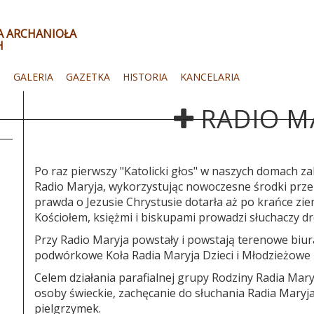
ŁA ARCHANIOŁA
H
I
GALERIA
GAZETKA
HISTORIA
KANCELARIA
RADIO M
Po raz pierwszy "Katolicki głos" w naszych domach z
Radio Maryja, wykorzystując nowoczesne środki prze
prawda o Jezusie Chrystusie dotarła aż po krańce zie
Kościołem, księżmi i biskupami prowadzi słuchaczy d
Przy Radio Maryja powstały i powstają terenowe biura
podwórkowe Koła Radia Maryja Dzieci i Młodzieżowe K
Celem działania parafialnej grupy Rodziny Radia Maryj
osoby świeckie, zachęcanie do słuchania Radia Maryja
pielgrzymek.