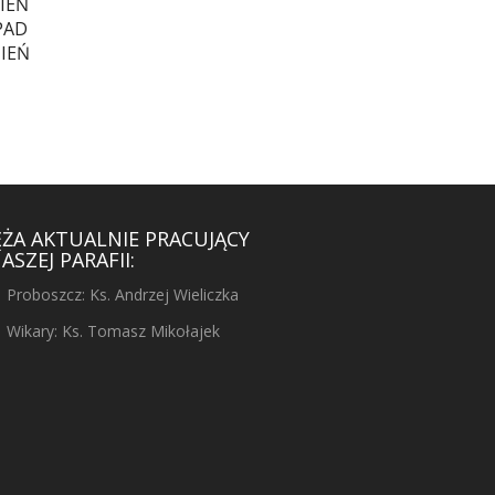
IEŃ
PAD
IEŃ
ĘŻA AKTUALNIE PRACUJĄCY
ASZEJ PARAFII:
Proboszcz: Ks. Andrzej Wieliczka
Wikary: Ks. Tomasz Mikołajek