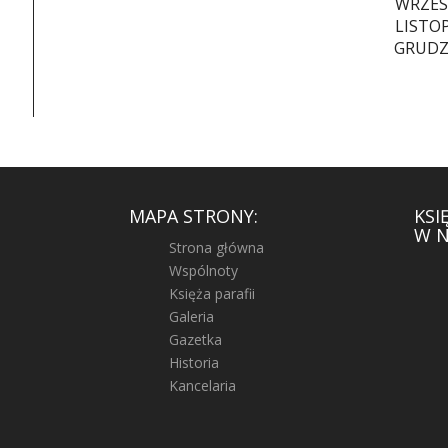
WRZES
LISTO
GRUDZ
MAPA STRONY:
KSI
W N
Strona główna
Wspólnoty
Księża parafii
Galeria
Gazetka
Historia
Kancelaria