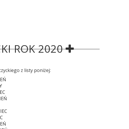
KI ROK 2020
yckiego z listy poniżej:
ZEŃ
Y
EC
IEŃ
J
IEC
EC
IEŃ