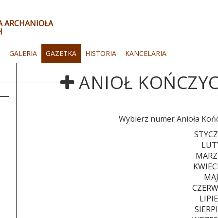
ŁA ARCHANIOŁA
H
I
GALERIA
GAZETKA
HISTORIA
KANCELARIA
ANIOŁ KOŃCZYC
Wybierz numer Anioła Kończ
STYC
LUT
MARZ
KWIEC
MA
CZERW
LIPI
SIERP