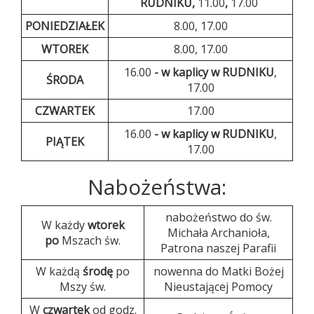
RUDNIKU,
11.00
,
17.00
PONIEDZIAŁEK
8.00, 17.00
WTOREK
8.00, 17.00
16.00
- w kaplicy w RUDNIKU
,
ŚRODA
17.00
CZWARTEK
17.00
16.00
- w kaplicy w RUDNIKU
,
PIĄTEK
17.00
Nabożeństwa:
nabożeństwo do św.
W każdy
wtorek
Michała Archanioła,
po
Mszach św.
Patrona naszej Parafii
W każdą
środę
po
nowenna do Matki Bożej
Mszy św.
Nieustającej Pomocy
W
czwartek
od godz.