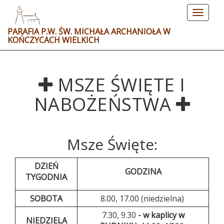
Toggle
navigat
PARAFIA P.W. ŚW. MICHAŁA ARCHANIOŁA W
KOŃCZYCACH WIELKICH
MSZE ŚWIĘTE I
NABOŻEŃSTWA
Msze Święte:
DZIEŃ
GODZINA
TYGODNIA
SOBOTA
8.00, 17.00 (niedzielna)
7.30, 9.30
- w kaplicy w
NIEDZIELA