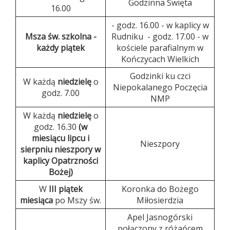
Godzinna Święta
16.00
- godz. 16.00 - w kaplicy w
Msza św. szkolna -
Rudniku - godz. 17.00 - w
każdy piątek
kościele parafialnym w
Kończycach Wielkich
Godzinki ku czci
W każdą
niedzielę
o
Niepokalanego Poczęcia
godz. 7.00
NMP
W każdą
niedzielę
o
godz. 16.30
(w
miesiącu lipcu i
Nieszpory
sierpniu nieszpory w
kaplicy Opatrzności
Bożej)
W
III piątek
Koronka do Bożego
miesiąca
po Mszy św.
Miłosierdzia
Apel Jasnogórski
połączony z różańcem