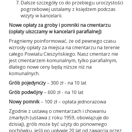
Dalsze szczegóły co do przebiegu uroczystości
pogrzebowej ustalamy z księdzem podczas
wizyty w kancelarii.
Nowe opłaty za groby i pomniki na cmentarzu
(opłaty uiszczamy w kancelarii parafialnej):
Pragniemy poinformować, że od pewnego czasu
wzrosły opłaty za miejsca na cmentarzu na terenie
całego Powiatu Cieszyńskiego. Nasz cmentarz nie
jest cmentarzem komunalnym, tylko parafialnym,
dlatego nowe ceny będą niższe niż na
komunalnych.
Grób pojedynczy
– 300 zł - na 10 lat
Grób podwójny
– 600 zł - na 10 lat
Nowy pomnik
– 100 zł – opłata jednorazowa
Zgodnie z ustawą o cmentarzach i chowaniu
zmarłych (ustawa z roku 1959, obowiązuje do
dzisiaj), grób może być użyty do ponownego
pochówku, jeśli po upływie 20 lat od zawarcia przez