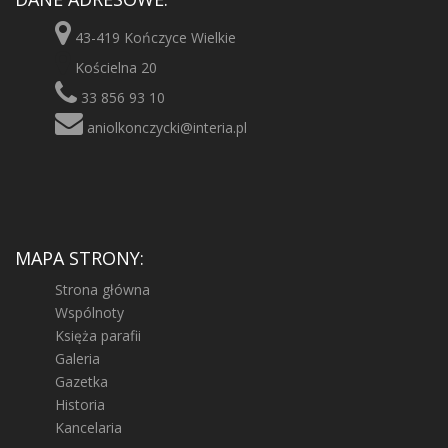
43-419 Kończyce Wielkie
Kościelna 20
33 856 93 10
aniolkonczycki@interia.pl
MAPA STRONY:
Strona główna
Wspólnoty
Księża parafii
Galeria
Gazetka
Historia
Kancelaria