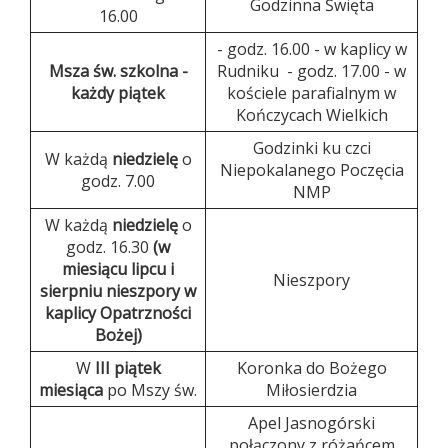
Godzinna Święta
16.00
- godz. 16.00 - w kaplicy w
Msza św. szkolna -
Rudniku - godz. 17.00 - w
każdy piątek
kościele parafialnym w
Kończycach Wielkich
Godzinki ku czci
W każdą
niedzielę
o
Niepokalanego Poczęcia
godz. 7.00
NMP
W każdą
niedzielę
o
godz. 16.30
(w
miesiącu lipcu i
Nieszpory
sierpniu nieszpory w
kaplicy Opatrzności
Bożej)
W
III piątek
Koronka do Bożego
miesiąca
po Mszy św.
Miłosierdzia
Apel Jasnogórski
połączony z różańcem