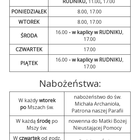
RUDNIKU,
11.00
,
17.00
PONIEDZIAŁEK
8.00, 17.00
WTOREK
8.00, 17.00
16.00
- w kaplicy w RUDNIKU
,
ŚRODA
17.00
CZWARTEK
17.00
16.00
- w kaplicy w RUDNIKU
,
PIĄTEK
17.00
Nabożeństwa:
nabożeństwo do św.
W każdy
wtorek
Michała Archanioła,
po
Mszach św.
Patrona naszej Parafii
W każdą
środę
po
nowenna do Matki Bożej
Mszy św.
Nieustającej Pomocy
W
czwartek
od godz.