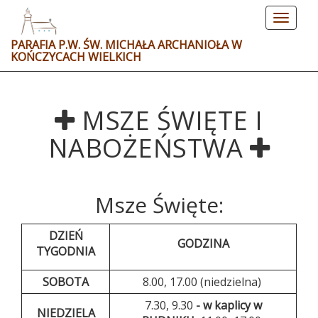
Toggle
navigat
PARAFIA P.W. ŚW. MICHAŁA ARCHANIOŁA W
KOŃCZYCACH WIELKICH
MSZE ŚWIĘTE I
NABOŻEŃSTWA
Msze Święte:
DZIEŃ
GODZINA
TYGODNIA
SOBOTA
8.00, 17.00 (niedzielna)
7.30, 9.30
- w kaplicy w
NIEDZIELA