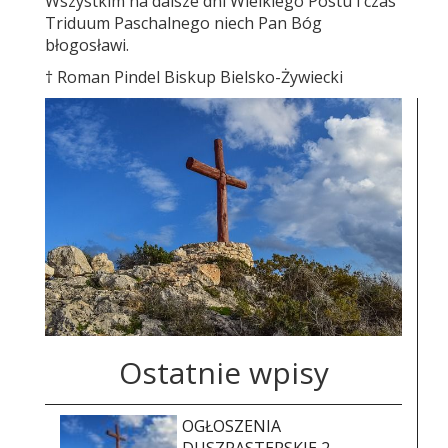
Wszystkim na dalsze dni Wielkiego Postu i czas
Triduum Paschalnego niech Pan Bóg
błogosławi.
† Roman Pindel Biskup Bielsko-Żywiecki
Ostatnie wpisy
OGŁOSZENIA
DUSZPASTERSKIE 2. -