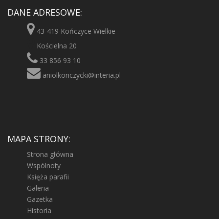
DANE ADRESOWE:
43-419 Kończyce Wielkie
Kościelna 20
33 856 93 10
aniolkonczycki@interia.pl
MAPA STRONY:
Strona główna
Wspólnoty
Księża parafii
Galeria
Gazetka
Historia