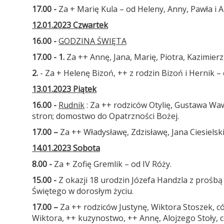
17.00 -
Za + Marię Kula – od Heleny, Anny, Pawła i A
12.01.2023 Czwartek
16.00 -
GODZINA ŚWIĘTA
17.00 - 1.
Za ++ Annę, Jana, Marię, Piotra, Kazimierz
2.
- Za + Helenę Bizoń, ++ z rodzin Bizoń i Hernik –
13.01.2023 Piątek
16.00 -
Rudnik
: Za ++ rodziców Otylię, Gustawa Waw
stron; domostwo do Opatrzności Bożej.
17.00 –
Za ++ Władysławę, Zdzisławę, Jana Ciesielskic
14.01.2023 Sobota
8.00 -
Za + Zofię Gremlik – od IV Róży.
15.00
-
Z okazji 18 urodzin Józefa Handzla z prośb
Świętego w dorosłym życiu.
17.00 –
Za ++ rodziców Justynę, Wiktora Stoszek, c
Wiktora, ++ kuzynostwo, ++ Annę, Alojzego Stoły, c