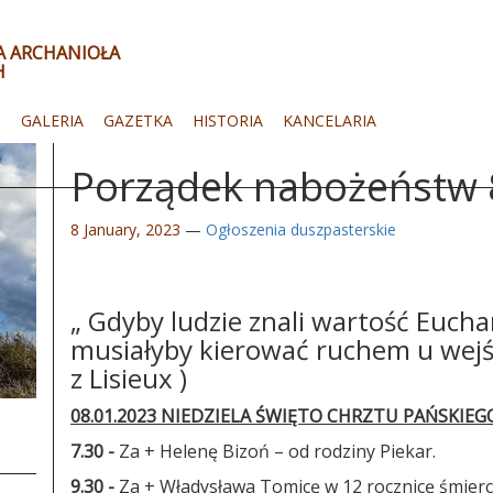
ŁA ARCHANIOŁA
H
I
GALERIA
GAZETKA
HISTORIA
KANCELARIA
Porządek nabożeństw 8
8 January, 2023
—
Ogłoszenia duszpasterskie
„ Gdyby ludzie znali wartość Eucha
musiałyby kierować ruchem u wejśc
z Lisieux )
08.01.2023 NIEDZIELA ŚWIĘTO CHRZTU PAŃSKIE
7.30 -
Za + Helenę Bizoń – od rodziny Piekar.
9.30 -
Za + Władysława Tomicę w 12 rocznicę śmierci,