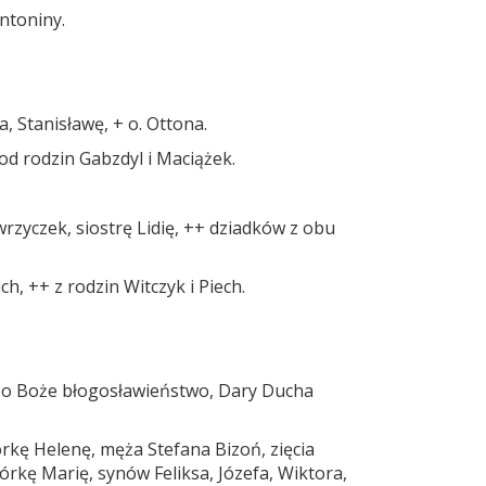
ntoniny.
a, Stanisławę, + o. Ottona.
 od rodzin Gabzdyl i Maciążek.
rzyczek, siostrę Lidię, ++ dziadków z obu
h, ++ z rodzin Witczyk i Piech.
ą o Boże błogosławieństwo, Dary Ducha
órkę Helenę, męża Stefana Bizoń, zięcia
órkę Marię, synów Feliksa, Józefa, Wiktora,