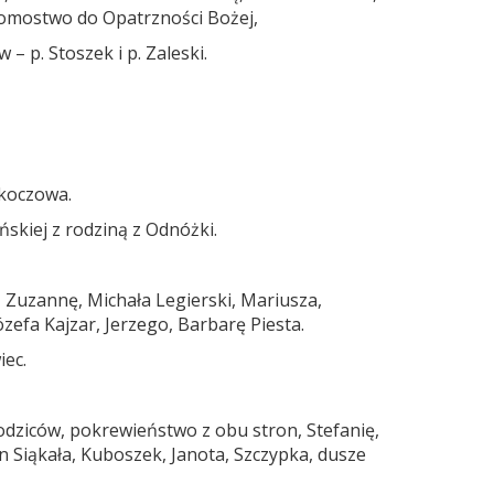
; domostwo do Opatrzności Bożej,
 – p. Stoszek i p. Zaleski.
Skoczowa.
skiej z rodziną z Odnóżki.
 Zuzannę, Michała Legierski, Mariusza,
ózefa Kajzar, Jerzego, Barbarę Piesta.
iec.
rodziców, pokrewieństwo z obu stron, Stefanię,
in Siąkała, Kuboszek, Janota, Szczypka, dusze