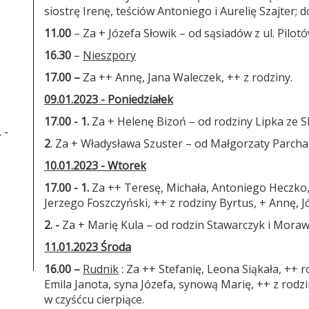
siostrę Irenę, teściów Antoniego i Aurelię Szajter
11.00
– Za + Józefa Słowik – od sąsiadów z ul. Pilotów
16.30
–
Nieszpory
17.00 –
Za ++ Annę, Jana Waleczek, ++ z rodziny.
09.01.2023 - Poniedziałek
17.00 - 1.
Za + Helenę Bizoń – od rodziny Lipka ze 
 -
2
. Za + Władysława Szuster – od Małgorzaty Parchań
10.01.2023 - Wtorek
17.00 - 1.
Za ++ Teresę, Michała, Antoniego Heczko,
Jerzego Foszczyński, ++ z rodziny Byrtus, + Annę, J
2. -
Za + Marię Kula – od rodzin Stawarczyk i Moraw
11.01.2023 Środa
16.00 –
Rudnik
: Za ++ Stefanię, Leona Siąkała, ++ 
Emila Janota, syna Józefa, synową Marię, ++ z rodz
w czyśćcu cierpiące.