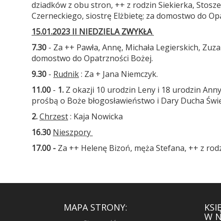
dziadków z obu stron, ++ z rodzin Siekierka, Stosze
Czerneckiego, siostrę Elżbietę; za domostwo do Op
15.01.2023 II NIEDZIELA ZWYKŁA
7.30
- Za ++ Pawła, Annę, Michała Legierskich, Zuza
domostwo do Opatrzności Bożej.
9.30
-
Rudnik
: Za + Jana Niemczyk.
11.00
-
1.
Z okazji 10 urodzin Leny i 18 urodzin Ann
prośbą o Boże błogosławieństwo i Dary Ducha Świ
2.
Chrzest
: Kaja Nowicka
16.30
Nieszpory
17.00
-
Za ++ Helenę Bizoń, męża Stefana, ++ z rodzi
MAPA STRONY:
KSI
W N