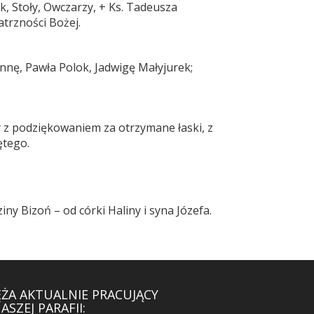
k, Stoły, Owczarzy, + Ks. Tadeusza
atrzności Bożej.
nnę, Pawła Polok, Jadwigę Małyjurek;
y z podziękowaniem za otrzymane łaski, z
ętego.
ny Bizoń – od córki Haliny i syna Józefa.
ĘŻA AKTUALNIE PRACUJĄCY
ASZEJ PARAFII: