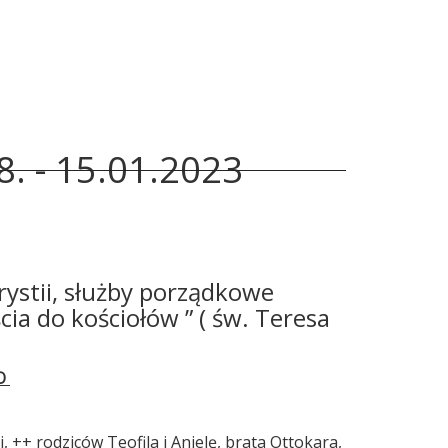
. - 15.01.2023
rystii, służby porządkowe
ia do kościołów ” ( św. Teresa
GO
 ++ rodziców Teofila i Anielę, brata Ottokara,