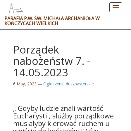
Toggle
navigat
PARAFIA P.W. ŚW. MICHAŁA ARCHANIOŁA W
KOŃCZYCACH WIELKICH
Porządek
nabożeństw 7. -
14.05.2023
6 May, 2023
—
Ogłoszenia duszpasterskie
„ Gdyby ludzie znali wartość
Eucharystii, służby porządkowe
musiałyby kierować ruchem u
wejścia do kościołów ” ( św.