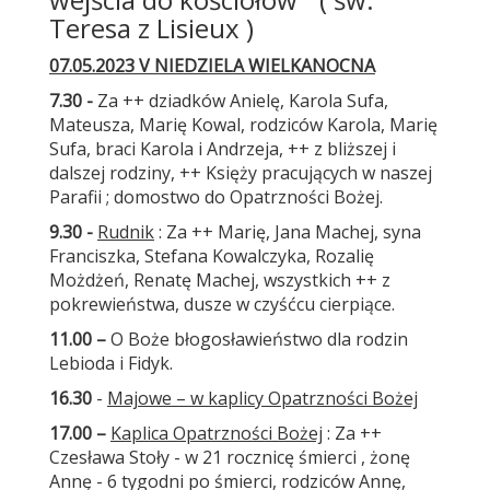
Teresa z Lisieux )
07.05.2023 V NIEDZIELA WIELKANOCNA
7.30 -
Za ++ dziadków Anielę, Karola Sufa,
Mateusza, Marię Kowal, rodziców Karola, Marię
Sufa, braci Karola i Andrzeja, ++ z bliższej i
dalszej rodziny, ++ Księży pracujących w naszej
Parafii ; domostwo do Opatrzności Bożej.
9.30 -
Rudnik
: Za ++ Marię, Jana Machej, syna
Franciszka, Stefana Kowalczyka, Rozalię
Możdżeń, Renatę Machej, wszystkich ++ z
pokrewieństwa, dusze w czyśćcu cierpiące.
11.00
–
O Boże błogosławieństwo dla rodzin
Lebioda i Fidyk.
16.30
-
Majowe – w kaplicy Opatrzności Bożej
17.00 –
Kaplica Opatrzności Bożej
: Za ++
Czesława Stoły - w 21 rocznicę śmierci , żonę
Annę - 6 tygodni po śmierci, rodziców Annę,