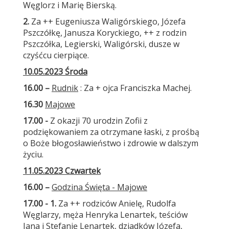
Węglorz i Marię Bierską.
2.
Za ++ Eugeniusza Waligórskiego, Józefa
Pszczółkę, Janusza Koryckiego, ++ z rodzin
Pszczółka, Legierski, Waligórski, dusze w
czyśćcu cierpiące.
10.05.2023 Środa
16.00 –
Rudnik
: Za + ojca Franciszka Machej.
16.30
Majowe
17.00 -
Z okazji 70 urodzin Zofii z
podziękowaniem za otrzymane łaski, z prośbą
o Boże błogosławieństwo i zdrowie w dalszym
życiu.
11.05.2023 Czwartek
16.00 –
Godzina Święta - Majowe
17.00 - 1.
Za ++ rodziców Anielę, Rudolfa
Węglarzy, męża Henryka Lenartek, teściów
Jana i Stefanię Lenartek, dziadków Józefa,