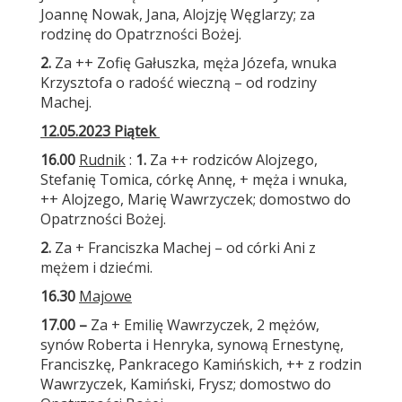
Joannę Nowak, Jana, Alojzję Węglarzy; za
rodzinę do Opatrzności Bożej.
2.
Za ++ Zofię Gałuszka, męża Józefa, wnuka
Krzysztofa o radość wieczną – od rodziny
Machej.
12.05.2023 Piątek
16.00
Rudnik
:
1.
Za ++ rodziców Alojzego,
Stefanię Tomica, córkę Annę, + męża i wnuka,
++ Alojzego, Marię Wawrzyczek; domostwo do
Opatrzności Bożej.
2.
Za + Franciszka Machej – od córki Ani z
mężem i dziećmi.
16.30
Majowe
17.00 –
Za + Emilię Wawrzyczek, 2 mężów,
synów Roberta i Henryka, synową Ernestynę,
Franciszkę, Pankracego Kamińskich, ++ z rodzin
Wawrzyczek, Kamiński, Frysz; domostwo do