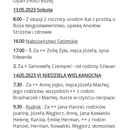
Opatrzności Bożej.
13.05.2023 Sobota
8.00 -
Z okazji 2 rocznicy urodzin Kai z prośbą o
Boże błogosławieństwo, opiekę Aniołów
Stróżów i zdrowie.
16.00
Nabożeństwo Fatimskie
17.00 - 1.
Za ++ Zofię Żyła, męża Józefa, syna
Edwarda.
2.
Za + Genowefę Czempiel - od rodziny Szlauer.
14.05.2023 VI NIEDZIELA WIELKANOCNA
7.30
- Za ++ Annę Jojko, męża Józefa Machej,
jego rodziców, wszystkich ++ z rodzin
Brachaczek i Machej, dusze w czyśćcu cierpiące.
9.30
-
Rudnik
: Za ++ Jana Hanzel, rodziców
Joannę, Józefa Węglorz, Annę, Jana Kowalski,
Helenę, Karola, Emilię Herman, ++ z rodzin
Hanzel, Herman, Kowalski, Węglorz; domostwo