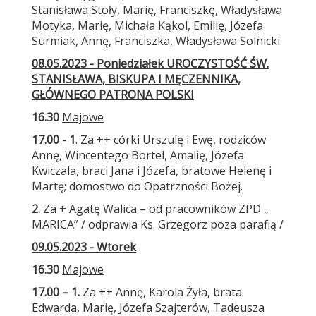
Stanisława Stoły, Marię, Franciszkę, Władysława
Motyka, Marię, Michała Kąkol, Emilię, Józefa
Surmiak, Annę, Franciszka, Władysława Solnicki.
08.05.2023 - Poniedziałek UROCZYSTOŚĆ ŚW.
STANISŁAWA, BISKUPA I MĘCZENNIKA,
GŁÓWNEGO PATRONA POLSKI
16.30
Majowe
17.00 - 1
. Za ++ córki Urszulę i Ewę, rodziców
Annę, Wincentego Bortel, Amalię, Józefa
Kwiczala, braci Jana i Józefa, bratowe Helenę i
Martę; domostwo do Opatrzności Bożej.
2.
Za + Agatę Walica – od pracowników ZPD „
MARICA” / odprawia Ks. Grzegorz poza parafią /
09.05.2023 - Wtorek
16.30
Majowe
17.00 – 1.
Za ++ Annę, Karola Żyła, brata
Edwarda, Marię, Józefa Szajterów, Tadeusza