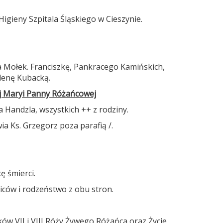
.
igieny Szpitala Śląskiego w Cieszynie.
a Mołek. Franciszkę, Pankracego Kamińskich,
elenę Kubacką.
ej Maryi Panny Różańcowej
a Handzla, wszystkich ++ z rodziny.
a Ks. Grzegorz poza parafią /.
ę śmierci.
iców i rodzeństwo z obu stron.
ów VII i VIII Róży Żywego Różańca oraz Życie