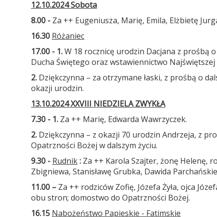
12.10.2024 Sobota
8.00 -
Za ++ Eugeniusza, Marię, Emila, Elżbietę Jurgał
16.30
Różaniec
17.00 - 1.
W 18 rocznicę urodzin Dacjana z prośbą o
Ducha Świętego oraz wstawiennictwo Najświętszej
2.
Dziękczynna – za otrzymane łaski, z prośbą o da
okazji urodzin.
13.10.2024 XXVIII NIEDZIELA ZWYKŁA
7.30 - 1.
Za ++ Marię, Edwarda Wawrzyczek.
2.
Dziękczynna – z okazji 70 urodzin Andrzeja, z p
Opatrzności Bożej w dalszym życiu.
9.30 -
Rudnik
:
Za ++ Karola Szajter, żonę Helenę, ro
Zbigniewa, Stanisławę Grubka, Dawida Parchańskie
11.00 –
Za ++ rodziców Zofię, Józefa Żyła, ojca Józ
obu stron; domostwo do Opatrzności Bożej.
16.15
Nabożeństwo Papieskie - Fatimskie