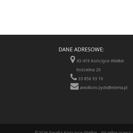
DANE ADRESOWE:
43-419 Kończyce Wielkie
Kościelna 20
33 856 93 10
aniolkonczycki@interia.pl
©2026 Parafia Kończyce Wielkie - Wszelkie prawa 