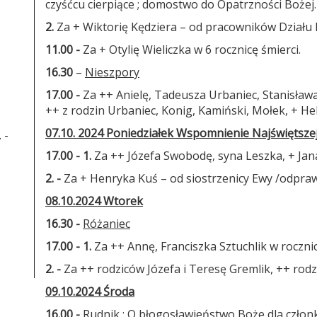
czyśćcu cierpiące ; domostwo do Opatrzności Bożej
2.
Za + Wiktorię Kędziera – od pracowników Działu H
11.00 -
Za + Otylię Wieliczka w 6 rocznicę śmierci.
16.30
–
Nieszpory
17.00 -
Za ++ Anielę, Tadeusza Urbaniec, Stanisław
++ z rodzin Urbaniec, Konig, Kamiński, Mołek, + H
07.10. 2024 Poniedziałek Wspomnienie Najświętsz
 -
17.00 - 1.
Za ++ Józefa Swobodę, syna Leszka, + Jan
2. -
Za + Henryka Kuś – od siostrzenicy Ewy /odprawi
08.10.2024 Wtorek
16.30 -
Różaniec
17.00 - 1.
Za ++ Annę, Franciszka Sztuchlik w rocznic
2. -
Za ++ rodziców Józefa i Teresę Gremlik, ++ rodz
09.10.2024 Środa
16.00 -
Rudnik
: O błogosławieństwo Boże dla członk