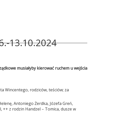
6.-13.10.2024
orządkowe musiałyby kierować ruchem u wejścia
ata Wincentego, rodziców, teściów; za
elenę, Antoniego Żerdka, Józefa Greń,
l, ++ z rodzin Handzel – Tomica, dusze w