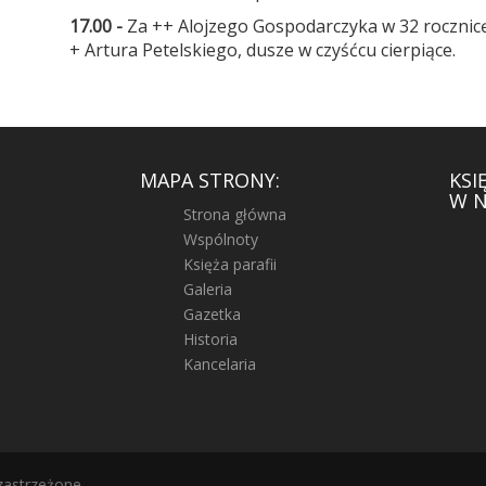
17.00 -
Za ++ Alojzego Gospodarczyka w 32 rocznicę
+ Artura Petelskiego, dusze w czyśćcu cierpiące.
MAPA STRONY:
KSI
W N
Strona główna
Wspólnoty
Księża parafii
Galeria
Gazetka
Historia
Kancelaria
zastrzeżone.