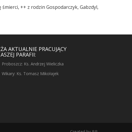
 śmierci, ++ z rodzin Gospodarczyk, Gabzdyl,
ĘŻA AKTUALNIE PRACUJĄCY
ASZEJ PARAFII:
Proboszcz: Ks. Andrzej Wieliczka
Wikary: Ks. Tomasz Mikołajek
Created by
BP