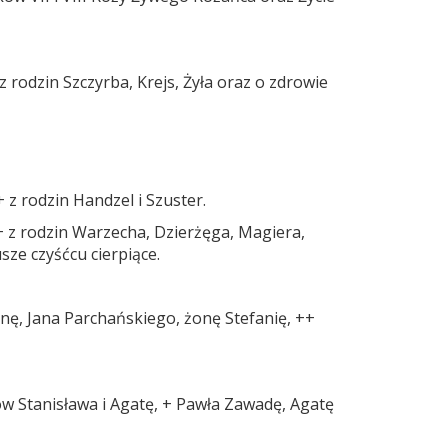
z rodzin Szczyrba, Krejs, Żyła oraz o zdrowie
 z rodzin Handzel i Szuster.
+ z rodzin Warzecha, Dzierżęga, Magiera,
usze czyśćcu cierpiące.
nę, Jana Parchańskiego, żonę Stefanię, ++
ców Stanisława i Agatę, + Pawła Zawadę, Agatę