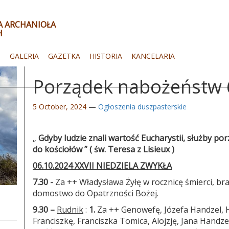
ŁA ARCHANIOŁA
H
I
GALERIA
GAZETKA
HISTORIA
KANCELARIA
Porządek nabożeństw 
5 October, 2024
—
Ogłoszenia duszpasterskie
„
Gdyby ludzie znali wartość Eucharystii, służby p
do kościołów ”
( św. Teresa z Lisieux )
06.10.2024 XXVII NIEDZIELA ZWYKŁA
7.30 -
Za ++ Władysława Żyłę w rocznicę śmierci, br
domostwo do Opatrzności Bożej.
9.30 –
Rudnik
:
1.
Za ++ Genowefę, Józefa Handzel, H
Franciszkę, Franciszka Tomica, Alojzję, Jana Handze