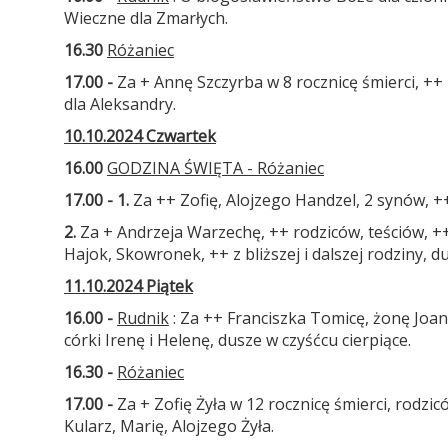
Wieczne dla Zmarłych.
16.30
Różaniec
17.00 -
Za + Annę Szczyrba w 8 rocznicę śmierci, ++ 
dla Aleksandry.
10.10.2024 Czwartek
16.00
GODZINA ŚWIĘTA - Różaniec
17.00 - 1.
Za ++ Zofię, Alojzego Handzel, 2 synów, ++
2.
Za + Andrzeja Warzechę, ++ rodziców, teściów, +
Hajok, Skowronek, ++ z bliższej i dalszej rodziny, d
11.10.2024 Piątek
16.00 -
Rudnik
: Za ++ Franciszka Tomicę, żonę Joan
córki Irenę i Helenę, dusze w czyśćcu cierpiące.
16.30 -
Różaniec
17.00 -
Za + Zofię Żyła w 12 rocznicę śmierci, rodzi
Kularz, Marię, Alojzego Żyła.