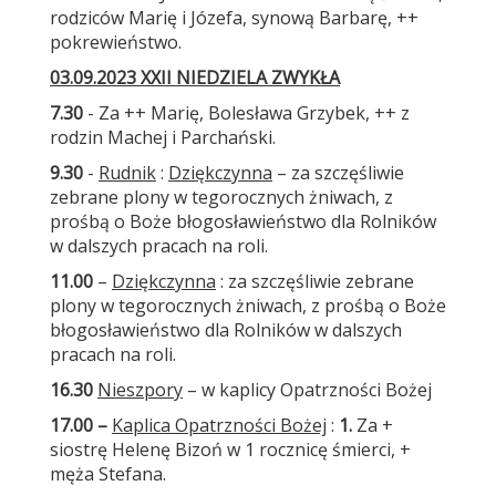
rodziców Marię i Józefa, synową Barbarę, ++
pokrewieństwo.
03.09.2023 XXII NIEDZIELA ZWYKŁA
7.30
- Za ++ Marię, Bolesława Grzybek, ++ z
rodzin Machej i Parchański.
9.30
-
Rudnik
:
Dziękczynna
– za szczęśliwie
zebrane plony w tegorocznych żniwach, z
prośbą o Boże błogosławieństwo dla Rolników
w dalszych pracach na roli.
11.00
–
Dziękczynna
: za szczęśliwie zebrane
plony w tegorocznych żniwach, z prośbą o Boże
błogosławieństwo dla Rolników w dalszych
pracach na roli.
16.30
Nieszpory
– w kaplicy Opatrzności Bożej
17.00
–
Kaplica Opatrzności Bożej
:
1.
Za +
siostrę Helenę Bizoń w 1 rocznicę śmierci, +
męża Stefana.