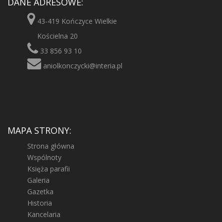
DANE ADRESOWE:
43-419 Kończyce Wielkie
Kościelna 20
33 856 93 10
aniolkonczycki@interia.pl
MAPA STRONY:
Strona główna
Wspólnoty
Księża parafii
Galeria
Gazetka
Historia
Kancelaria