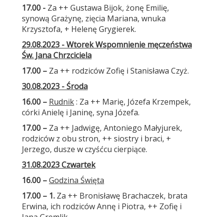
17.00 -
Za ++ Gustawa Bijok, żonę Emilię,
synową Grażynę, zięcia Mariana, wnuka
Krzysztofa, + Helenę Grygierek.
29.08.2023 - Wtorek Wspomnienie męczeństwa
Św. Jana Chrzciciela
17.00 –
Za ++ rodziców Zofię i Stanisława Czyż.
30.08.2023 - Środa
16.00 –
Rudnik
: Za ++ Marię, Józefa Krzempek,
córki Anielę i Janinę, syna Józefa.
17.00 –
Za ++ Jadwigę, Antoniego Małyjurek,
rodziców z obu stron, ++ siostry i braci, +
Jerzego, dusze w czyśćcu cierpiące.
31.08.2023 Czwartek
16.00 –
Godzina Święta
17.00 – 1.
Za ++ Bronisławę Brachaczek, brata
Erwina, ich rodziców Annę i Piotra, ++ Zofię i