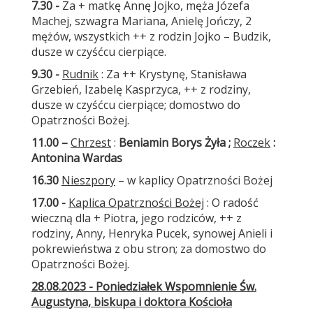
7.30 -
Za + matkę Annę Jojko, męża Józefa
Machej, szwagra Mariana, Anielę Jończy, 2
mężów, wszystkich ++ z rodzin Jojko – Budzik,
dusze w czyśćcu cierpiące.
9.30 -
Rudnik
: Za ++ Krystynę, Stanisława
Grzebień, Izabelę Kasprzyca, ++ z rodziny,
dusze w czyśćcu cierpiące; domostwo do
Opatrzności Bożej.
11.00
–
Chrzest
:
Beniamin Borys Żyła ;
Roczek
:
Antonina Wardas
16.30
Nieszpory
– w kaplicy Opatrzności Bożej
17.00 -
Kaplica Opatrzności Bożej
: O radość
wieczną dla + Piotra, jego rodziców, ++ z
rodziny, Anny, Henryka Pucek, synowej Anieli i
pokrewieństwa z obu stron; za domostwo do
Opatrzności Bożej.
28.08.2023 - Poniedziałek Wspomnienie Św.
Augustyna, biskupa i doktora Kościoła