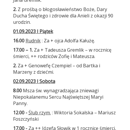
Jana Gremlik.
2.
Z prośbą o błogosławieństwo Boże, Dary
Ducha Świętego i zdrowie dla Anieli z okazji 90
urodzin.
01.09.2023 I Piątek
16.00
Rudnik
: Za + ojca Adolfa Kałużę.
17.00 –
1.
Za + Tadeusza Gremlik – w rocznicę
śmierci, ++ rodziców Zofię i Mateusza.
2.
Za + Genowefę Czempiel – od Bartka i
Marzeny z dziećmi.
02.09.2023 I Sobota
8.00
Msza św. wynagradzająca zniewagi
Niepokalanemu Sercu Najświętszej Maryi
Panny.
12.00 -
Ślub rzym.
: Wiktoria Sokalska – Mariusz
Foszczyński
17.00 -
Za ++ Józefa Słowik w 1 rocznicę śmierci,