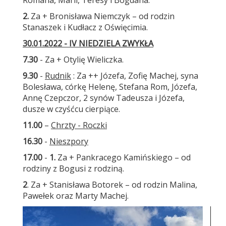
Romana, Marii, Teresy i Bogdana.
2.
Za + Bronisława Niemczyk – od rodzin
Stanaszek i Kudłacz z Oświęcimia.
30.01.2022 - IV NIEDZIELA ZWYKŁA
7.30
- Za + Otylię Wieliczka.
9.30
-
Rudnik
: Za ++ Józefa, Zofię Machej, syna
Bolesława, córkę Helenę, Stefana Rom, Józefa,
Annę Czepczor, 2 synów Tadeusza i Józefa,
dusze w czyśćcu cierpiące.
11.00
–
Chrzty - Roczki
16.30
-
Nieszpory
17.00
-
1.
Za + Pankracego Kamińskiego – od
rodziny z Bogusi z rodziną.
2
. Za + Stanisława Botorek – od rodzin Malina,
Pawełek oraz Marty Machej.