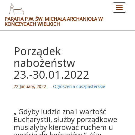
Toggle
navigat
PARAFIA P.W. ŚW. MICHAŁA ARCHANIOŁA W
KOŃCZYCACH WIELKICH
Porządek
nabożeństw
23.-30.01.2022
22 January, 2022
—
Ogłoszenia duszpasterskie
„ Gdyby ludzie znali wartość
Eucharystii, służby porządkowe
musiałyby kierować ruchem u
wejścia do kościołów.” (św.