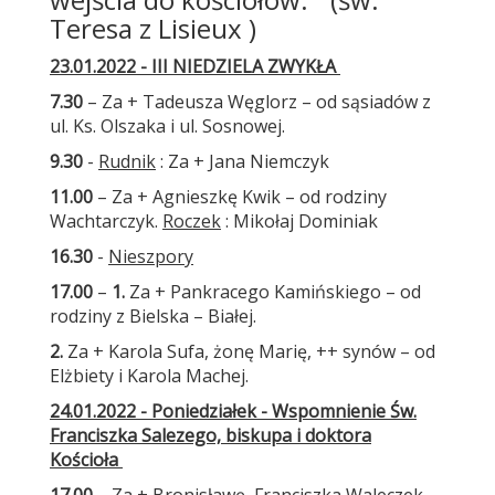
Teresa z Lisieux )
23.01.2022 - III NIEDZIELA ZWYKŁA
7.30
– Za + Tadeusza Węglorz – od sąsiadów z
ul. Ks. Olszaka i ul. Sosnowej.
9.30
-
Rudnik
: Za + Jana Niemczyk
11.00
– Za + Agnieszkę Kwik – od rodziny
Wachtarczyk.
Roczek
: Mikołaj Dominiak
16.30
-
Nieszpory
17.00
–
1.
Za + Pankracego Kamińskiego – od
rodziny z Bielska – Białej.
2.
Za + Karola Sufa, żonę Marię, ++ synów – od
Elżbiety i Karola Machej.
24.01.2022 - Poniedziałek - Wspomnienie Św.
Franciszka Salezego, biskupa i doktora
Kościoła