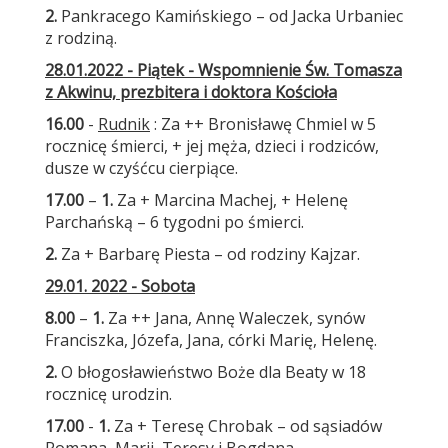
2.
Pankracego Kamińskiego – od Jacka Urbaniec
z rodziną.
28.01.2022 - Piątek - Wspomnienie Św. Tomasza
z Akwinu, prezbitera i doktora Kościoła
16.00
-
Rudnik
: Za ++ Bronisławę Chmiel w 5
rocznicę śmierci, + jej męża, dzieci i rodziców,
dusze w czyśćcu cierpiące.
17.00
–
1.
Za + Marcina Machej, + Helenę
Parchańską – 6 tygodni po śmierci.
2.
Za + Barbarę Piesta – od rodziny Kajzar.
29.01. 2022 - Sobota
8.00
–
1.
Za ++ Jana, Annę Waleczek, synów
Franciszka, Józefa, Jana, córki Marię, Helenę.
2.
O błogosławieństwo Boże dla Beaty w 18
rocznicę urodzin.
17.00
-
1.
Za + Teresę Chrobak – od sąsiadów