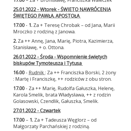
17.00
– Za + Bronisławę, Franciszka Waleczek
25.01.2022 - Wtorek - ŚWIETO NAWRÓCENIA
ŚWIĘTEGO PAWŁA. APOSTOŁA
17.00
-
1.
Za + Teresę Chrobak – od Jana, Marii
Mroczko z rodziną z Janowa.
2.
Za ++ Annę, Jana, Marię, Piotra, Kazimierza,
Stanisławę, + o. Ottona.
26.01.2022 - Środa - Wspomnienie świętych
biskupów Tymoteusza i Tytusa
16.00
-
Rudnik
: Za ++ Franciszka Borski, 2 żony
: Martę i Franciszkę, ++ rodziców z obu stron.
17.00
- Za ++ Marię, Rudolfa Gałuszka, Helenę,
Karola Smelik, brata Władysława, ++ z rodzin
Golasowski, Czendlik, Gałuszka, Smelik.
27.01.2022 - Czwartek
17.00
–
1.
Za + Tadeusza Węglorz – od
Małgorzaty Parchańskiej z rodziną.