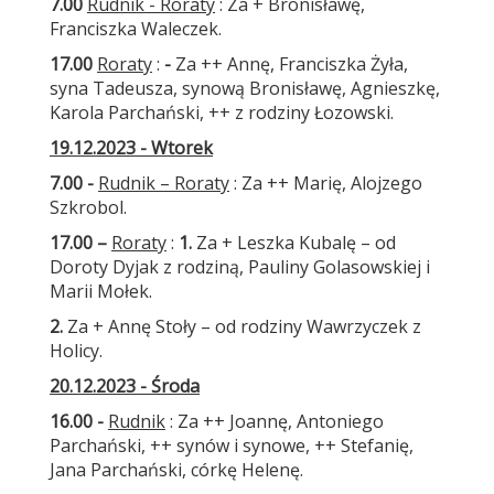
7.00
Rudnik - Roraty
: Za + Bronisławę,
Franciszka Waleczek.
17.00
Roraty
:
-
Za ++ Annę, Franciszka Żyła,
syna Tadeusza, synową Bronisławę, Agnieszkę,
Karola Parchański, ++ z rodziny Łozowski.
19.12.2023 - Wtorek
7.00 -
Rudnik – Roraty
: Za ++ Marię, Alojzego
Szkrobol.
17.00 –
Roraty
:
1.
Za + Leszka Kubalę – od
Doroty Dyjak z rodziną, Pauliny Golasowskiej i
Marii Mołek.
2.
Za + Annę Stoły – od rodziny Wawrzyczek z
Holicy.
20.12.2023 - Środa
16.00 -
Rudnik
: Za ++ Joannę, Antoniego
Parchański, ++ synów i synowe, ++ Stefanię,
Jana Parchański, córkę Helenę.