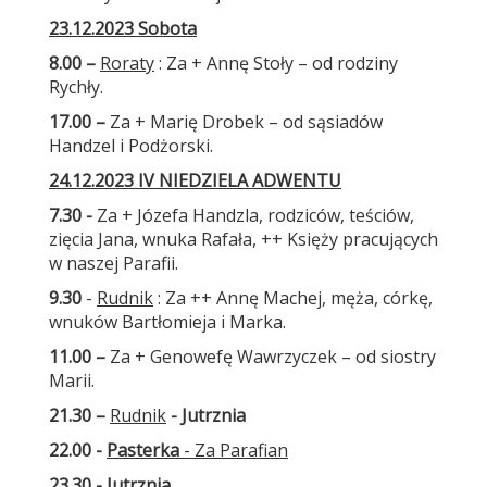
23.12.2023 Sobota
8.00 –
Roraty
: Za + Annę Stoły – od rodziny
Rychły.
17.00 –
Za + Marię Drobek – od sąsiadów
Handzel i Podżorski.
24.12.2023 IV NIEDZIELA ADWENTU
7.30
-
Za + Józefa Handzla, rodziców, teściów,
zięcia Jana, wnuka Rafała, ++ Księży pracujących
w naszej Parafii.
9.30
-
Rudnik
: Za ++ Annę Machej, męża, córkę,
wnuków Bartłomieja i Marka.
11.00 –
Za + Genowefę Wawrzyczek – od siostry
Marii.
21.30
–
Rudnik
- Jutrznia
22.00 -
Pasterka
- Za Parafian
23.30 - Jutrznia