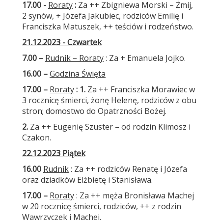
17.00 -
Roraty
:
Za ++ Zbigniewa Morski – Żmij,
2 synów, + Józefa Jakubiec, rodziców Emilię i
Franciszka Matuszek, ++ teściów i rodzeństwo.
21.12.2023 - Czwartek
7.00 –
Rudnik – Roraty
: Za + Emanuela Jojko.
16.00 –
Godzina Święta
17.00 –
Roraty
: 1.
Za ++ Franciszka Morawiec w
3 rocznicę śmierci, żonę Helenę, rodziców z obu
stron; domostwo do Opatrzności Bożej.
2.
Za ++ Eugenię Szuster – od rodzin Klimosz i
Czakon.
22.12.2023 Piątek
16.00
Rudnik
: Za ++ rodziców Renatę i Józefa
oraz dziadków Elżbietę i Stanisława.
17.00 –
Roraty
: Za ++ męża Bronisława Machej
w 20 rocznicę śmierci, rodziców, ++ z rodzin
Wawrzyczek i Machej.