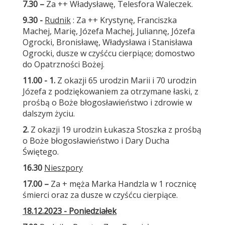
7.30 –
Za ++ Władysławę, Telesfora Waleczek.
9.30 -
Rudnik
: Za ++ Krystynę, Franciszka
Machej, Marię, Józefa Machej, Juliannę, Józefa
Ogrocki, Bronisławę, Władysława i Stanisława
Ogrocki, dusze w czyśćcu cierpiące; domostwo
do Opatrzności Bożej.
11.00 - 1.
Z okazji 65 urodzin Marii i 70 urodzin
Józefa z podziękowaniem za otrzymane łaski, z
prośbą o Boże błogosławieństwo i zdrowie w
dalszym życiu.
2.
Z okazji 19 urodzin Łukasza Stoszka z prośbą
o Boże błogosławieństwo i Dary Ducha
Świętego.
16.30
Nieszpory
17.00 –
Za + męża Marka Handzla w 1 rocznicę
śmierci oraz za dusze w czyśćcu cierpiące.
18.12.2023 - Poniedziałek