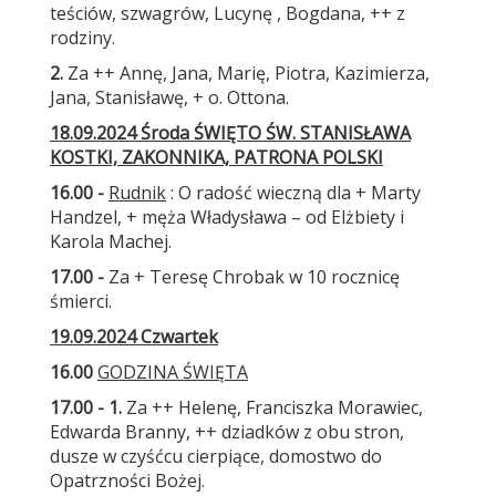
teściów, szwagrów, Lucynę , Bogdana, ++ z
rodziny.
2.
Za ++ Annę, Jana, Marię, Piotra, Kazimierza,
Jana, Stanisławę, + o. Ottona.
18.09.2024 Środa ŚWIĘTO ŚW. STANISŁAWA
KOSTKI, ZAKONNIKA, PATRONA POLSKI
16.00 -
Rudnik
: O radość wieczną dla + Marty
Handzel, + męża Władysława – od Elżbiety i
Karola Machej.
17.00 -
Za + Teresę Chrobak w 10 rocznicę
śmierci.
19.09.2024 Czwartek
16.00
GODZINA ŚWIĘTA
17.00 - 1.
Za ++ Helenę, Franciszka Morawiec,
Edwarda Branny, ++ dziadków z obu stron,
dusze w czyśćcu cierpiące, domostwo do
Opatrzności Bożej.