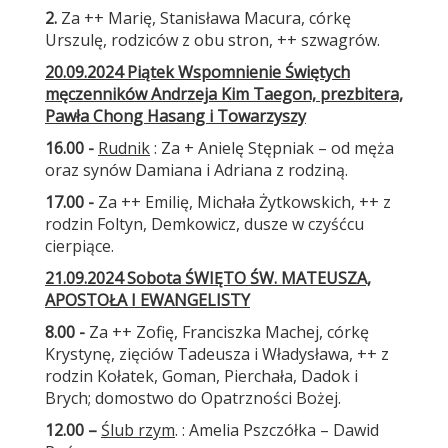
2.
Za ++ Marię, Stanisława Macura, córkę
Urszulę, rodziców z obu stron, ++ szwagrów.
20.09.2024 Piątek Wspomnienie Świętych
męczenników Andrzeja Kim Taegon, prezbitera,
Pawła Chong Hasang i Towarzyszy
16.00 -
Rudnik
: Za + Anielę Stępniak – od męża
oraz synów Damiana i Adriana z rodziną.
17.00 -
Za ++ Emilię, Michała Żytkowskich, ++ z
rodzin Foltyn, Demkowicz, dusze w czyśćcu
cierpiące.
21.09.2024 Sobota ŚWIĘTO ŚW. MATEUSZA,
APOSTOŁA I EWANGELISTY
8.00 -
Za ++ Zofię, Franciszka Machej, córkę
Krystynę, zięciów Tadeusza i Władysława, ++ z
rodzin Kołatek, Goman, Pierchała, Dadok i
Brych; domostwo do Opatrzności Bożej.
12.00 –
Ślub rzym
. : Amelia Pszczółka – Dawid