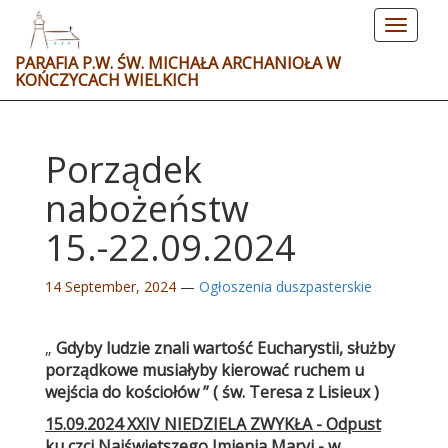
Toggle
navigat
PARAFIA P.W. ŚW. MICHAŁA ARCHANIOŁA W
KOŃCZYCACH WIELKICH
Porządek
nabożeństw
15.-22.09.2024
14 September, 2024
—
Ogłoszenia duszpasterskie
„
Gdyby ludzie znali wartość Eucharystii, służby
porządkowe musiałyby kierować ruchem u
wejścia do kościołów ”
( św. Teresa z Lisieux )
15.09.2024 XXIV NIEDZIELA ZWYKŁA - Odpust
ku czci Najświętszego Imienia Maryi - w