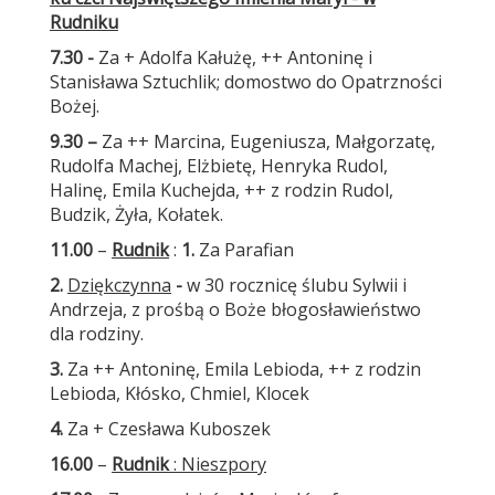
Rudniku
7.30 -
Za + Adolfa Kałużę, ++ Antoninę i
Stanisława Sztuchlik; domostwo do Opatrzności
Bożej.
9.30 –
Za ++ Marcina, Eugeniusza, Małgorzatę,
Rudolfa Machej, Elżbietę, Henryka Rudol,
Halinę, Emila Kuchejda, ++ z rodzin Rudol,
Budzik, Żyła, Kołatek.
11.00
–
Rudnik
:
1.
Za Parafian
2.
Dziękczynna
-
w 30 rocznicę ślubu Sylwii i
Andrzeja, z prośbą o Boże błogosławieństwo
dla rodziny.
3.
Za ++ Antoninę, Emila Lebioda, ++ z rodzin
Lebioda, Kłósko, Chmiel, Klocek
4.
Za + Czesława Kuboszek
16.00
–
Rudnik
: Nieszpory