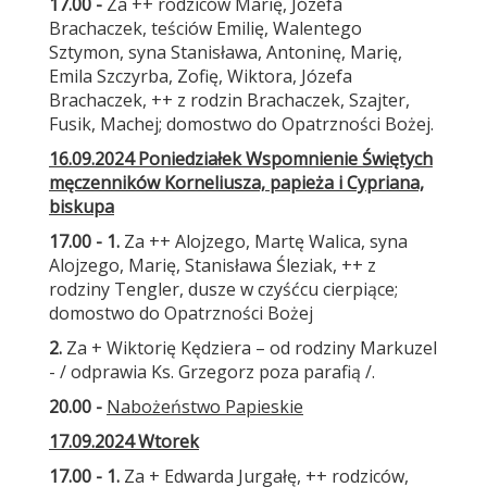
17.00 -
Za ++ rodziców Marię, Józefa
Brachaczek, teściów Emilię, Walentego
Sztymon, syna Stanisława, Antoninę, Marię,
Emila Szczyrba, Zofię, Wiktora, Józefa
Brachaczek, ++ z rodzin Brachaczek, Szajter,
Fusik, Machej; domostwo do Opatrzności Bożej.
16.09.2024 Poniedziałek Wspomnienie Świętych
męczenników Korneliusza, papieża i Cypriana,
biskupa
17.00 - 1.
Za ++ Alojzego, Martę Walica, syna
Alojzego, Marię, Stanisława Śleziak, ++ z
rodziny Tengler, dusze w czyśćcu cierpiące;
domostwo do Opatrzności Bożej
2.
Za + Wiktorię Kędziera – od rodziny Markuzel
- / odprawia Ks. Grzegorz poza parafią /.
20.00 -
Nabożeństwo Papieskie
17.09.2024 Wtorek
17.00 - 1.
Za + Edwarda Jurgałę, ++ rodziców,