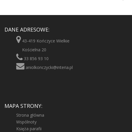
DANE ADRESOWE:
43-419 Kończyce Wielkie
Kościelna 20
33 856 93 10
aniolkonczycki@interia.pl
MAPA STRONY:
Strona główna
Wspólnoty
Księża parafii