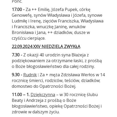
Pońc.
17.00 -
Za ++ Emilię, Józefa Pupek, córkę
Genowefę, synów Władysława i Józefa, synowe
Ludmiłę i Irenę, zięciów Franciszka, Władysława
i Franciszka, wnuczkę Janinę, wnuków
Bronisława i Jana, ++ dziadków, dusze w
czyśćcu cierpiące.
22.09.2024 XXV NIEDZIELA ZWYKŁA
7.30 -
Z okazji 40 urodzin syna Błażeja z
podziękowaniem za otrzymane łaski, z prośbą
o Boże błogosławieństwo dla całej rodziny.
9.30 -
Rudnik
:
Za + męża Zdzisława Werłos w 14
rocznicę śmierci, rodziców, teściów, dziadków;
domostwo do Opatrzności Bożej.
11.00 – 1.
Dziękczynna
– w 30 rocznicę ślubu
Beaty i Andrzeja z prośbą o Boże
błogosławieństwo, opiekę Opatrzności Bożej i
zdrowie w dalszym życiu.