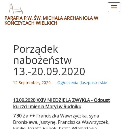
Toggle
navigat
PARAFIA P.W. ŚW. MICHAŁA ARCHANIOŁA W
KOŃCZYCACH WIELKICH
Porządek
nabożeństw
13.-20.09.2020
12 September, 2020
—
Ogłoszenia duszpasterskie
13.
0
9
.2020 XXI
V
NIEDZIELA ZWYKŁA
- Odpust
ku czci Imienia Maryi w Rudniku
7.30
Za ++ Franciszka Wawrzyczka, syna
Bronisława, Justynę, Franciszka Wawrzyczek,
Emilię, Józefa Pupek, brata Władysława,