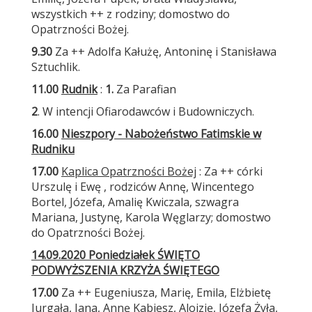
wszystkich ++ z rodziny; domostwo do
Opatrzności Bożej.
9.30
Za ++ Adolfa Kałużę, Antoninę i Stanisława
Sztuchlik.
11.00
Rudnik
:
1.
Za Parafian
2
. W intencji Ofiarodawców i Budowniczych.
16.
0
0
Nieszpory -
Nabożeństwo Fatimskie
w
Rudniku
17.00
Kaplica Opatrzności Bożej
: Za ++ córki
Urszulę i Ewę , rodziców Annę, Wincentego
Bortel, Józefa, Amalię Kwiczala, szwagra
Mariana, Justynę, Karola Węglarzy; domostwo
do Opatrzności Bożej.
14
.0
9
.2020 Poniedziałek
ŚWIĘTO
PODWYŻSZENIA KRZYŻA ŚWIĘTEGO
17.00
Za ++ Eugeniusza, Marię, Emila, Elżbietę
Jurgała, Jana, Annę Kabiesz, Alojzję, Józefa Żyła,