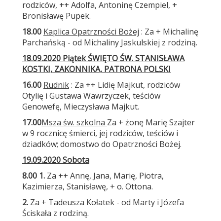
rodziców, ++ Adolfa, Antoninę Czempiel, +
Bronisławę Pupek.
18.00
Kaplica Opatrzności Bożej
: Za + Michalinę
Parchańską - od Michaliny Jaskulskiej z rodziną.
18
.09.2020
Piątek
ŚWIĘTO ŚW. STANISŁAWA
KOSTKI, ZAKONNIKA, PATRONA POLSKI
16.00
Rudnik
: Za ++ Lidię Majkut, rodziców
Otylię i Gustawa Wawrzyczek, teściów
Genowefę, Mieczysława Majkut.
17.00
Msza św. szkolna
Za + żonę Marię Szajter
w 9 rocznicę śmierci, jej rodziców, teściów i
dziadków; domostwo do Opatrzności Bożej.
19
.09.2020 Sobota
8.00
1.
Za ++ Annę, Jana, Marię, Piotra,
Kazimierza, Stanisławę, + o. Ottona.
2.
Za + Tadeusza Kołatek - od Marty i Józefa
Ściskała z rodziną.