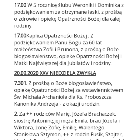
17.00
W 5 rocznicę ślubu Weroniki i Dominika z
podziękowaniem za otrzymane łaski, z prośbą
o zdrowie i opiekę Opatrzności Bożej dla całej
rodziny.
17.00
Kaplica Opatrzności Bożej
: Z
podziękowaniem Panu Bogu za 60 lat
małżeństwa Zofii i Brunona, z prośbą o Boże
błogosławieństwo, opiekę Opatrzności Bożej i
Matki Najświętszej dla Jubilatów i rodziny.
20.09.2020 XXV NIEDZIELA ZWYKŁA
7.30
1.
Z prośbą o Boże błogosławieństwo,
opiekę Opatrzności Bożej za wstawiennictwem
Św. Michała Archanioła dla Ks. Proboszcza
Kanonika Andrzeja - z okazji urodzin.
2.
Za ++ rodziców Marię, Józefa Brachaczek,
siostrę Antoninę,jej męża Emila, braci Józefa i
Wiktora, żonę Zofię, Emilię, Walentego,
Stanisława Sztymon, ++ z rodzin Fusik, Szajter,