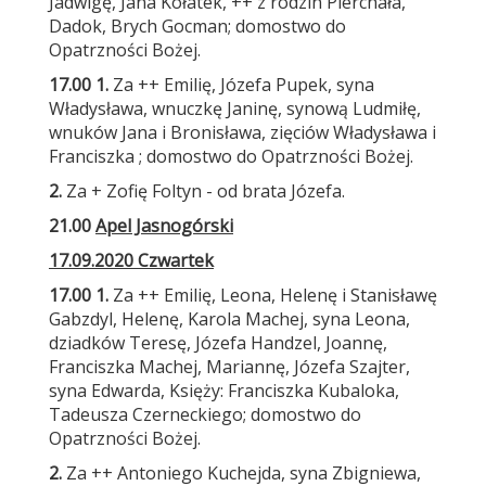
Jadwigę, Jana Kołatek, ++ z rodzin Pierchała,
Dadok, Brych Gocman; domostwo do
Opatrzności Bożej.
17.00 1.
Za ++ Emilię, Józefa Pupek, syna
Władysława, wnuczkę Janinę, synową Ludmiłę,
wnuków Jana i Bronisława, zięciów Władysława i
Franciszka ; domostwo do Opatrzności Bożej.
2.
Za + Zofię Foltyn - od brata Józefa.
21.00
Apel Jasnogórski
17
.09.2020 Czwartek
17.00 1.
Za ++ Emilię, Leona, Helenę i Stanisławę
Gabzdyl, Helenę, Karola Machej, syna Leona,
dziadków Teresę, Józefa Handzel, Joannę,
Franciszka Machej, Mariannę, Józefa Szajter,
syna Edwarda, Księży: Franciszka Kubaloka,
Tadeusza Czerneckiego; domostwo do
Opatrzności Bożej.
2.
Za ++ Antoniego Kuchejda, syna Zbigniewa,