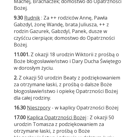
Machej, Brachaczek; domostwo do Opatrzności
Bożej.
9.30
Rudnik
: Za ++ rodziców Annę, Pawła
Gabzdyl, żonę Wandę, brata Juliusza, ++ z
rodzin Gazurek, Gabzdyl, Panek, dusze w
czyśćcu cierpiące; domostwo do Opatrzności
Bożej.
11.00
1.
Z okazji 18 urodzin Wiktorii z prośbą o
Boże błogosławieństwo i Dary Ducha Świętego
w dorosłym życiu.
2.
Z okazji 50 urodzin Beaty z podziękowaniem
za otrzymane łaski, z prośbą o dalsze Boże
błogosławieństwo i opiekę Opatrzności Bożej
dla całej rodziny.
16.
3
0
Nie
szpory
- w kaplicy Opatrzności Bożej
17.00
Kaplica Opatrzności Bożej
: Z okazji 50
urodzin Tomasza z podziękowaniem za
otrzymane łaski, z prośbą o Boże