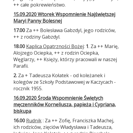
++ całe pokrewieństwo.
15
.09.2020 Wtorek
Wspomnienie Najświętszej
Maryi Panny Bolesnej
17.00
Za ++ Bolesława Gabzdyl, jego rodziców,
++ z rodziny Gabzdyl.
18.00
Kaplica Opatrzności Bożej
:
1
. Za ++ Marię,
Alojzego Ociepka, ++ z rodzin Ociepka,
Węglarzy, ++ Księży, którzy pracowali w naszej
Parafii.
2.
Za + Tadeusza Kołatek - od koleżanek i
kolegów ze Szkoły Podstawowej w Kaczycach -
rocznik 1955.
16
.09.2020 Środa
Wspomnienie Świętych
męczenników Korneliusza, papieża i Cypriana,
biskupa
16.00
Rudnik
: Za ++ Zofię, Franciszka Machej,
ich rodziców, zięciów Władysława i Tadeusza,