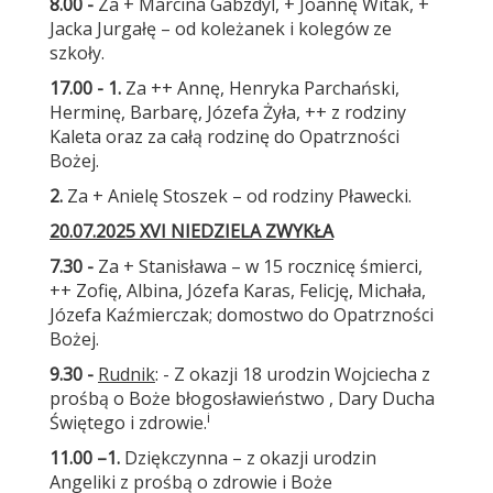
8.00 -
Za + Marcina Gabzdyl, + Joannę Witak, +
Jacka Jurgałę – od koleżanek i kolegów ze
szkoły.
17.00 - 1.
Za ++ Annę, Henryka Parchański,
Herminę, Barbarę, Józefa Żyła, ++ z rodziny
Kaleta oraz za całą rodzinę do Opatrzności
Bożej.
2.
Za + Anielę Stoszek – od rodziny Pławecki.
20.07.2025 XVI NIEDZIELA ZWYKŁA
7.30 -
Za + Stanisława – w 15 rocznicę śmierci,
++ Zofię, Albina, Józefa Karas, Felicję, Michała,
Józefa Kaźmierczak; domostwo do Opatrzności
Bożej.
9.30 -
Rudnik
: - Z okazji 18 urodzin Wojciecha z
prośbą o Boże błogosławieństwo , Dary Ducha
i
Świętego i zdrowie.
11.00 –
1.
Dziękczynna – z okazji urodzin
Angeliki z prośbą o zdrowie i Boże