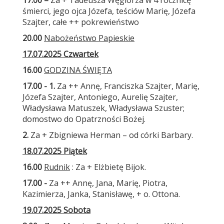
17.00 –
Za + Tadeusza Węglorza w 4 rocznicę
śmierci, jego ojca Józefa, teściów Marię, Józefa
Szajter, całe ++ pokrewieństwo
20.00
Nabożeństwo Papieskie
17.07.2025 Czwartek
16.00
GODZINA ŚWIĘTA
17.00 - 1.
Za ++ Annę, Franciszka Szajter, Marię,
Józefa Szajter, Antoniego, Aurelię Szajter,
Władysława Matuszek, Władysława Szuster;
domostwo do Opatrzności Bożej.
2.
Za + Zbigniewa Herman – od córki Barbary.
18.07.2025 Piątek
16.00
Rudnik
: Za + Elżbietę Bijok.
17.00 -
Za ++ Annę, Jana, Marię, Piotra,
Kazimierza, Janka, Stanisławę, + o. Ottona.
19.07.2025 Sobota