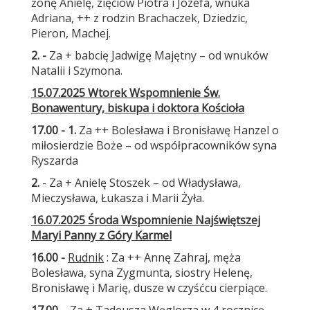
żonę Anielę, zięciów Piotra i Józefa, wnuka
Adriana, ++ z rodzin Brachaczek, Dziedzic,
Pieron, Machej.
2. -
Za + babcię Jadwigę Majętny – od wnuków
Natalii i Szymona.
15.07.2025 Wtorek Wspomnienie Św.
Bonawentury, biskupa i doktora Kościoła
17.00 - 1.
Za ++ Bolesława i Bronisławę Hanzel o
miłosierdzie Boże – od współpracowników syna
Ryszarda
2.
- Za + Anielę Stoszek – od Władysława,
Mieczysława, Łukasza i Marii Żyła.
16.07.2025 Środa Wspomnienie Najświętszej
Maryi Panny z Góry Karmel
16.00 -
Rudnik
: Za ++ Annę Zahraj, męża
Bolesława, syna Zygmunta, siostry Helenę,
Bronisławę i Marię, dusze w czyśćcu cierpiące.