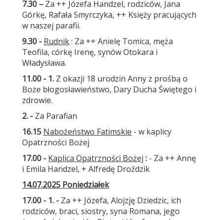
7.30 –
Za ++ Józefa Handzel, rodziców, Jana
Górkę, Rafała Smyrczyka, ++ Księży pracujących
w naszej parafii.
9.30 -
Rudnik
: Za ++ Anielę Tomica, męża
Teofila, córkę Irenę, synów Otokara i
Władysława.
11.00 - 1.
Z okazji 18 urodzin Anny z prośbą o
Boże błogosławieństwo, Dary Ducha Świętego i
zdrowie.
2. -
Za Parafian
16.15
Nabożeństwo Fatimskie
- w kaplicy
Opatrzności Bożej
1
7.00 -
Kaplica Opatrzności Bożej
:
- Za ++ Annę
i Emila Handzel, + Alfredę Droździk
14.07.2025 Poniedziałek
17.00 - 1. -
Za ++ Józefa, Alojzję Dziedzic, ich
rodziców, braci, siostry, syna Romana, jego