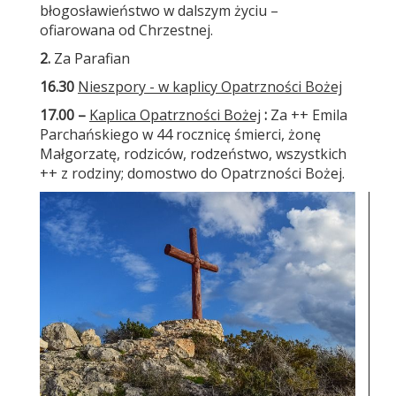
błogosławieństwo w dalszym życiu –
ofiarowana od Chrzestnej.
2
.
Za Parafian
16.30
Nieszpory - w kaplicy Opatrzności Bożej
17.00 –
Kaplica Opatrzności Bożej
:
Za ++ Emila
Parchańskiego w 44 rocznicę śmierci, żonę
Małgorzatę, rodziców, rodzeństwo, wszystkich
++ z rodziny; domostwo do Opatrzności Bożej.