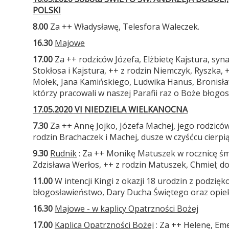
POLSKI
8.00
Za ++ Władysławę, Telesfora Waleczek.
16.30
Majowe
17.00
Za ++ rodziców Józefa, Elżbietę Kajstura, syna
Stokłosa i Kajstura, ++ z rodzin Niemczyk, Ryszka,
Mołek, Jana Kamińskiego, Ludwika Hanus, Bronisław
którzy pracowali w naszej Parafii raz o Boże błogos
17.05.2020 VI NIEDZIELA WIELKANOCNA
7.30
Za ++ Annę Jojko, Józefa Machej, jego rodziców
rodzin Brachaczek i Machej, dusze w czyśćcu cierpią
9.30
Rudnik
: Za ++ Monikę Matuszek w rocznicę śmie
Zdzisława Werłos, ++ z rodzin Matuszek, Chmiel; 
11.00
W intencji Kingi z okazji 18 urodzin z podzi
błogosławieństwo, Dary Ducha Świętego oraz opiek
16.30
Majowe - w kaplicy Opatrzności Bożej
17.00
Kaplica Opatrzności Bożej
: Za ++ Helenę, Eme