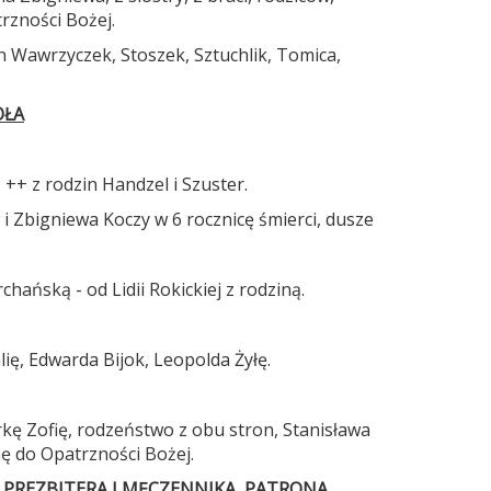
rzności Bożej.
n Wawrzyczek, Stoszek, Sztuchlik, Tomica,
OŁA
 ++ z rodzin Handzel i Szuster.
 i Zbigniewa Koczy w 6 rocznicę śmierci, dusze
chańską - od Lidii Rokickiej z rodziną.
lię, Edwarda Bijok, Leopolda Żyłę.
kę Zofię, rodzeństwo z obu stron, Stanisława
nę do Opatrzności Bożej.
,
PREZBITERA I MĘCZENNIKA, PATRONA