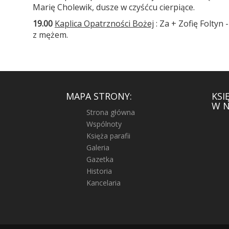
Marię Cholewik, dusze w czyśćcu cierpiące.
19.00
Kaplica Opatrzności Bożej
: Za + Zofię Foltyn 
z mężem.
MAPA STRONY:
KSI
W N
Strona główna
Wspólnoty
Księża parafii
Galeria
Gazetka
Historia
Kancelaria