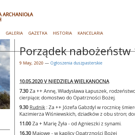
ŁA ARCHANIOŁA
H
I
GALERIA
GAZETKA
HISTORIA
KANCELARIA
Porządek nabożeństw 1
9 May, 2020
—
Ogłoszenia duszpasterskie
10.05.2020 V NIEDZIELA WIELKANOCNA
7.30
Za ++ Annę, Władysława Łapuszek, rodzeństwo,
cierpiące; domostwo do Opatrzności Bożej.
9.30
Rudnik
: Za ++ Józefa Gabzdyl w rocznicę śmierc
Kazimierza Wiśniewskich, dziadków z obu stron; d
11.00
Za + Marię Żyła - od Agnieszki z synami.
16.30
Majowe - w kaplicy Opatrzności Bożej