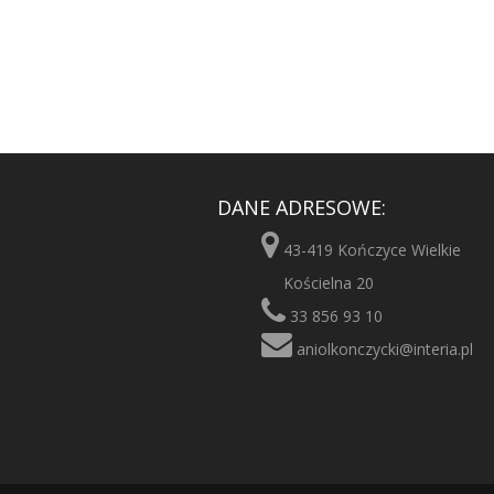
DANE ADRESOWE:
43-419 Kończyce Wielkie
Kościelna 20
33 856 93 10
aniolkonczycki@interia.pl