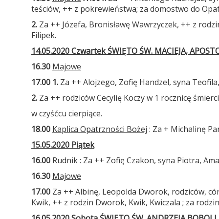
teściów, ++ z pokrewieństwa; za domostwo do Opat
2.
Za ++ Józefa, Bronisławę Wawrzyczek, ++ z rodzi
Filipek.
14.05.2020 Czwartek ŚWIĘTO ŚW. MACIEJA, APOST
16.30
Majowe
17.00 1.
Za ++ Alojzego, Zofię Handzel, syna Teofila,
2.
Za ++ rodziców Cecylię Koczy w 1 rocznicę śmierci
w czyśćcu cierpiące.
18.00
Kaplica Opatrzności Bożej
: Za + Michalinę Par
15.05.2020 Piątek
16.00
Rudnik
: Za ++ Zofię Czakon, syna Piotra, Ama
16.30
Majowe
17.00
Za ++ Albinę, Leopolda Dworok, rodziców, cór
Kwik, ++ z rodzin Dworok, Kwik, Kwiczala ; za rodzi
16.05.2020 Sobota ŚWIETO ŚW. ANDRZEJA BOBOLI