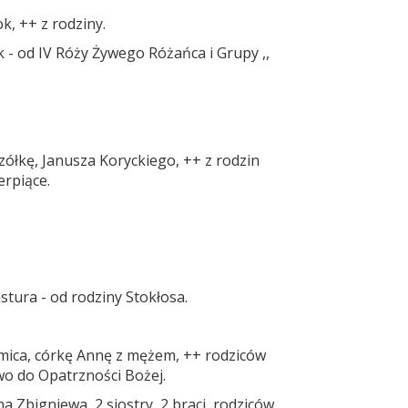
k, ++ z rodziny.
ak - od IV Róży Żywego Różańca i Grupy ,,
ółkę, Janusza Koryckiego, ++ z rodzin
erpiące.
stura - od rodziny Stokłosa.
omica, córkę Annę z mężem, ++ rodziców
wo do Opatrzności Bożej.
 Zbigniewa, 2 siostry, 2 braci, rodziców,