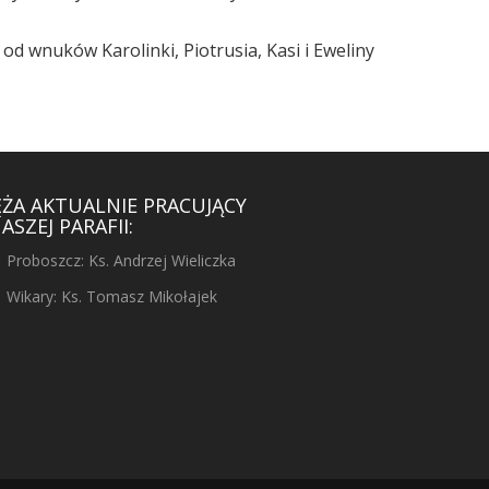
- od wnuków Karolinki, Piotrusia, Kasi i Eweliny
ĘŻA AKTUALNIE PRACUJĄCY
ASZEJ PARAFII:
Proboszcz: Ks. Andrzej Wieliczka
Wikary: Ks. Tomasz Mikołajek