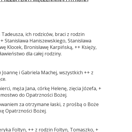
 Tadeusza, ich rodziców, braci z rodzin
 ++ Stanisława Haniszewskiego, Stanisława
ę Klocek, Bronisławę Karpińską, ++ Księży,
ławieństwo dla całej rodziny.
 Joannę i Gabriela Machej, wszystkich ++ z
ce.
rci, męża Jana, córkę Helenę, zięcia Józefa, +
domostwo do Opatrzności Bożej.
ękowaniem za otrzymane łaski, z prośbą o Boże
ę Opatrzności Bożej.
ryka Foltyn, ++ z rodzin Foltyn, Tomaszko, +