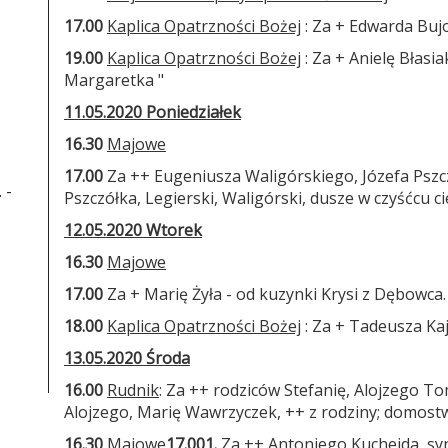
17.00
Kaplica Opatrzności Bożej
: Za + Edwarda Bujo
19.00
Kaplica Opatrzności Bożej
: Za + Anielę Błasi
Margaretka "
11.05.2020 Poniedziałek
16.30
Majowe
17.00
Za ++ Eugeniusza Waligórskiego, Józefa Pszcz
 -
Pszczółka, Legierski, Waligórski, dusze w czyśćcu ci
12.05.2020 Wtorek
16.30
Majowe
17.00
Za + Marię Żyła - od kuzynki Krysi z Dębowca.
18.00
Kaplica Opatrzności Bożej
: Za + Tadeusza Kaj
13.05.2020 Środa
16.00
Rudnik
: Za ++ rodziców Stefanię, Alojzego T
Alojzego, Marię Wawrzyczek, ++ z rodziny; domost
16.30
Majowe
17.00
1.
Za ++ Antoniego Kuchejda, syna