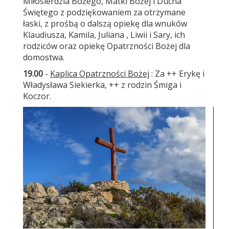
Miłosierdzia Bożego, Matki Bożej i Ducha
Świętego z podziękowaniem za otrzymane
łaski, z prośbą o dalszą opiekę dla wnuków
Klaudiusza, Kamila, Juliana , Liwii i Sary, ich
rodziców oraz opiekę Opatrzności Bożej dla
domostwa.
19.00
-
Kaplica Opatrzności Bożej
: Za ++ Erykę i
Władysława Siekierka, ++ z rodzin Śmiga i
Koczor.