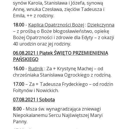
synów Karola, Stanisława i Józefa, synową
Annę, wnuka Czesława, zięciów Tadeusza i
Emila, ++ z rodziny.
18.00
-
Kaplica Opatrzności Bożej
:
Dziękczynna
– z prośbą o Boże błogosławieństwo, opiekę
Bożej Opatrzności i zdrowie dla Edyty – z okazji
40 urodzin oraz jej rodziny.
06.08.2021 I Piątek ŚWIĘTO PRZEMIENIENIA
PAŃSKIEGO
16.00
-
Rudnik
: Za + Krystynę Machej – od
chrześniaka Stanisława Ogrockiego z rodziną.
17.00
– Za + Tadeusza Frydeckiego – od rodzin
Foltynów i Nowickich.
07.08.2021 I Sobota
8.00
- Msza św. wynagradzająca zniewagi
Niepokalanemu Sercu Najświętszej Maryi
Panny.