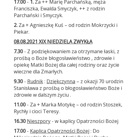
17.00
-
1.
Za ++ Marię Parchańską, męża
Franciszka, Ewalda Smyczyk, ++ z rodzin
Parchański i Smyczyk.
2.
Za + Agnieszkę Kuś – od rodzin Mokrzycki i
Piekar.
08.08.2021 XIX NIEDZIELA ZWYKŁA
7.30
- Z podziękowaniem za otrzymane łaski, z
prośbą o Boże błogosławieństwo , zdrowie i
opiekę Matki Bożej dla całej rodziny oraz życie
wieczne dla Zmarłych.
9.30
-
Rudnik
:
Dziękczynna
– z okazji 70 urodzin
Stanisława z prośbą o błogosławieństwo Boże i
zdrowie w dalszym życiu .
11.00
- Za + Marka Motykę – od rodzin Stoszek,
Rychły i cioci Teresy.
16.30
Nieszpory
- w kaplicy Opatrzności Bożej
17.00
-
Kaplica Opatrzności Bożej
: Do