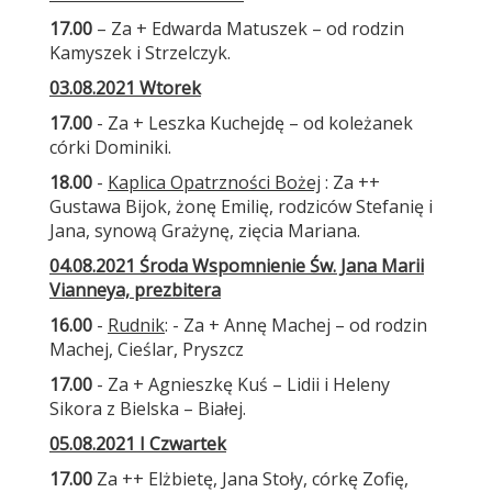
17.00
– Za + Edwarda Matuszek – od rodzin
Kamyszek i Strzelczyk.
03.08.2021 Wtorek
17.00
- Za + Leszka Kuchejdę – od koleżanek
córki Dominiki.
18.00
-
Kaplica Opatrzności Bożej
: Za ++
Gustawa Bijok, żonę Emilię, rodziców Stefanię i
Jana, synową Grażynę, zięcia Mariana.
04.08.2021 Środa Wspomnienie Św. Jana Marii
Vianneya, prezbitera
16.00
-
Rudnik
: - Za + Annę Machej – od rodzin
Machej, Cieślar, Pryszcz
17.00
- Za + Agnieszkę Kuś – Lidii i Heleny
Sikora z Bielska – Białej.
05.08.2021 I Czwartek
17.00
Za ++ Elżbietę, Jana Stoły, córkę Zofię,