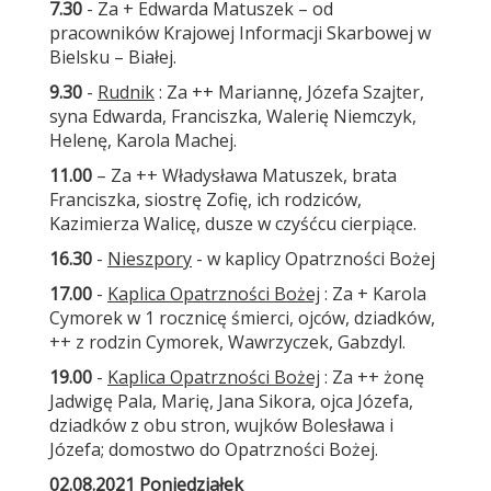
7.30
- Za + Edwarda Matuszek – od
pracowników Krajowej Informacji Skarbowej w
Bielsku – Białej.
9.30
-
Rudnik
: Za ++ Mariannę, Józefa Szajter,
syna Edwarda, Franciszka, Walerię Niemczyk,
Helenę, Karola Machej.
11.00
– Za ++ Władysława Matuszek, brata
Franciszka, siostrę Zofię, ich rodziców,
Kazimierza Walicę, dusze w czyśćcu cierpiące.
16.30
-
Nieszpory
- w kaplicy Opatrzności Bożej
17.00
-
Kaplica Opatrzności Bożej
: Za + Karola
Cymorek w 1 rocznicę śmierci, ojców, dziadków,
++ z rodzin Cymorek, Wawrzyczek, Gabzdyl.
19.00
-
Kaplica Opatrzności Bożej
: Za ++ żonę
Jadwigę Pala, Marię, Jana Sikora, ojca Józefa,
dziadków z obu stron, wujków Bolesława i
Józefa; domostwo do Opatrzności Bożej.
02.08.2021 Poniedziałek