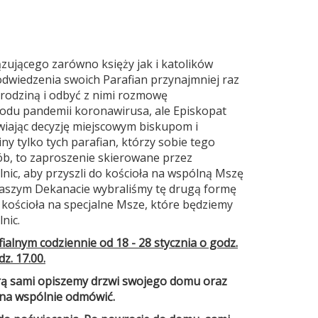
ującego zarówno księży jak i katolików
odwiedzenia swoich Parafian przynajmniej raz
ą rodziną i odbyć z nimi rozmowę
wodu pandemii koronawirusa, ale Episkopat
iając decyzję miejscowym biskupom i
y tylko tych parafian, którzy sobie tego
sób, to zaproszenie skierowane przez
ic, aby przyszli do kościoła na wspólną Mszę
aszym Dekanacie wybraliśmy tę drugą formę
 kościoła na specjalne Msze, które będziemy
nic.
alnym codziennie od 18 - 28 stycznia o godz.
z. 17.00.
ą sami opiszemy drzwi swojego domu oraz
nna wspólnie odmówić.