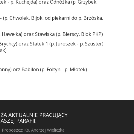
cek - p. Kuchejda) oraz Odnóżka (p. Grzybek,
- (p. Chwolek, Bijok, od piekarni do p. Brzóska,
p. Hawełka) oraz Stawiska (p. Bierscy, Blok PKP)
Brychcy) oraz Statek 1 (p. Juroszek - p. Szuster)
zek)
anny) orz Babilon (p. Foltyn - p. Młotek)
ĘŻA AKTUALNIE PRACUJĄCY
ASZEJ PARAFII:
Proboszcz: Ks. Andrzej Wieliczka