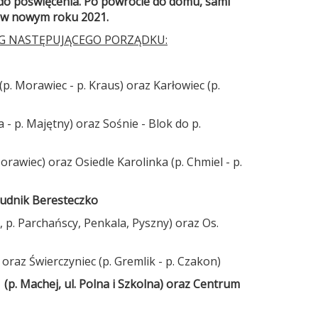
 do poświęcenia. Po powrocie do domu, sami
 w nowym roku 2021.
G NASTĘPUJĄCEGO PORZĄDKU:
(p. Morawiec - p. Kraus) oraz Karłowiec (p.
 - p. Majętny) oraz Sośnie - Blok do p.
Morawiec) oraz Osiedle Karolinka (p. Chmiel - p.
 Rudnik Beresteczko
a, p. Parchańscy, Penkala, Pyszny) oraz Os.
a) oraz Świerczyniec (p. Gremlik - p. Czakon)
1 (p. Machej, ul. Polna i Szkolna) oraz Centrum