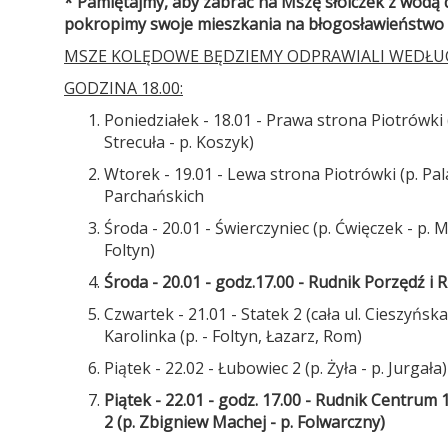
* Pamiętajmy, aby zabrać na Mszę słoiczek z wodą
pokropimy swoje mieszkania na błogosławieństwo
MSZE KOLĘDOWE BĘDZIEMY ODPRAWIALI WEDŁU
GODZINA 18.00:
Poniedziałek - 18.01 - Prawa strona Piotrówki 
Strecuła - p. Koszyk)
Wtorek - 19.01 - Lewa strona Piotrówki (p. Pala
Parchańskich
Środa - 20.01 - Świerczyniec (p. Ćwięczek - p. 
Foltyn)
Środa - 20.01 - godz.17.00 - Rudnik Porzędź i
Czwartek - 21.01 - Statek 2 (cała ul. Cieszyńsk
Karolinka (p. - Foltyn, Łazarz, Rom)
Piątek - 22.02 - Łubowiec 2 (p. Żyła - p. Jurgał
Piątek - 22.01 - godz. 17.00 - Rudnik Centrum 
2 (p. Zbigniew Machej - p. Folwarczny)