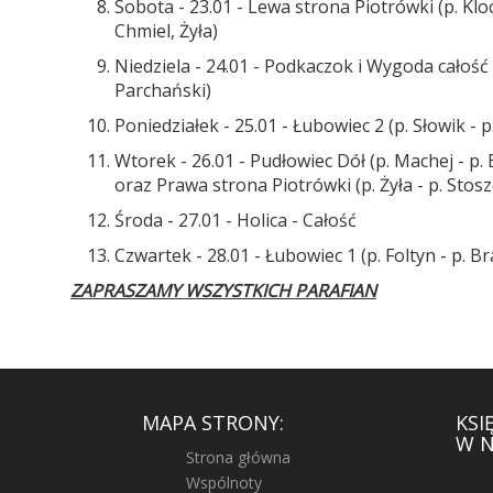
Sobota - 23.01 - Lewa strona Piotrówki (p. Klo
Chmiel, Żyła)
Niedziela - 24.01 - Podkaczok i Wygoda całość 
Parchański)
Poniedziałek - 25.01 - Łubowiec 2 (p. Słowik - 
Wtorek - 26.01 - Pudłowiec Dół (p. Machej - p. 
oraz Prawa strona Piotrówki (p. Żyła - p. Stos
Środa - 27.01 - Holica - Całość
Czwartek - 28.01 - Łubowiec 1 (p. Foltyn - p. Br
ZAPRASZAMY WSZYSTKICH PARAFIAN
MAPA STRONY:
KSI
W N
Strona główna
Wspólnoty