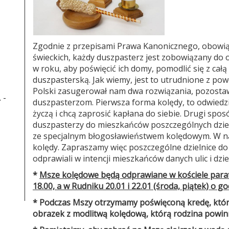
Zgodnie z przepisami Prawa Kanonicznego, obowiąz
świeckich, każdy duszpasterz jest zobowiązany do 
w roku, aby poświęcić ich domy, pomodlić się z cał
duszpasterską. Jak wiemy, jest to utrudnione z po
Polski zasugerował nam dwa rozwiązania, pozostaw
 -
duszpasterzom. Pierwsza forma kolędy, to odwiedzin
życzą i chcą zaprosić kapłana do siebie. Drugi spo
duszpasterzy do mieszkańców poszczególnych dzieln
ze specjalnym błogosławieństwem kolędowym. W n
kolędy. Zapraszamy więc poszczególne dzielnice do
odprawiali w intencji mieszkańców danych ulic i dziel
*
Msze kolędowe będą odprawiane w kościele parafi
18.00, a w Rudniku 20.01 i 22.01 (środa, piątek) o god
*
Podczas Mszy otrzymamy poświęconą kredę, któr
obrazek z modlitwą kolędową, którą rodzina powi