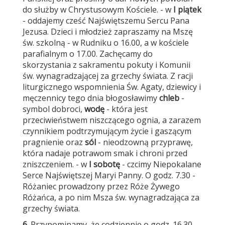
do służby w Chrystusowym Kościele. - w
I piątek
- oddajemy cześć Najświętszemu Sercu Pana
Jezusa. Dzieci i młodzież zapraszamy na Mszę
św. szkolną - w Rudniku o 16.00, a w kościele
parafialnym o 17.00. Zachęcamy do
skorzystania z sakramentu pokuty i Komunii
św. wynagradzającej za grzechy świata. Z racji
liturgicznego wspomnienia Św. Agaty, dziewicy i
męczennicy tego dnia błogosławimy
chleb
-
symbol dobroci,
wodę
- która jest
przeciwieństwem niszczącego ognia, a zarazem
czynnikiem podtrzymującym życie i gaszącym
pragnienie oraz
sól
- nieodzowną przyprawę,
która nadaje potrawom smak i chroni przed
zniszczeniem. - w
I sobotę
- czcimy Niepokalane
Serce Najświętszej Maryi Panny. O godz. 7.30 -
Różaniec prowadzony przez Róże Żywego
Różańca, a po nim Msza św. wynagradzająca za
grzechy świata.
6.
Przypominamy, że codziennie o godz. 16.30