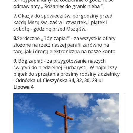
odmawiamy „ Różaniec do granic nieba ”.
7.
Okazja do spowiedzi św. pół godziny przed
każdą Mszą św., zaś w I czwartek, I piątek i I
sobotę - godzinę przed Mszą św.
8.
Serdeczne ,,Bóg zapłać’’ - za wszystkie ofiary
złożone na rzecz naszej parafii zarówno na
tacę, jak i drogą elektroniczną na nasze konto.
9.
Bóg zapłać - za przygotowanie naszych
świątyń do niedzielnej Eucharystii. W najbliższy
piątek do sprzątania prosimy rodziny z dzielnicy
:
Odnóżka
ul. Cieszyńska 34, 32, 30, 28 ul.
Lipowa 4