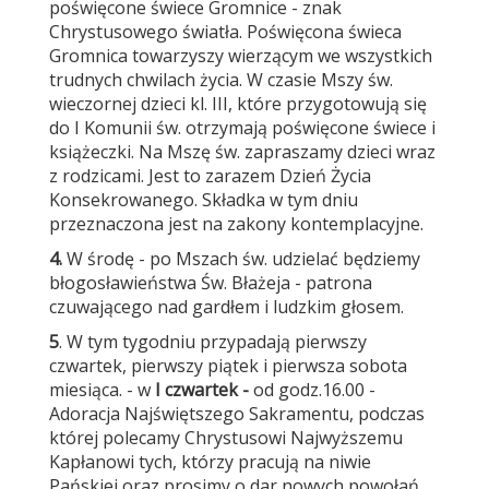
poświęcone świece Gromnice - znak
Chrystusowego światła. Poświęcona świeca
Gromnica towarzyszy wierzącym we wszystkich
trudnych chwilach życia. W czasie Mszy św.
wieczornej dzieci kl. III, które przygotowują się
do I Komunii św. otrzymają poświęcone świece i
książeczki. Na Mszę św. zapraszamy dzieci wraz
z rodzicami. Jest to zarazem Dzień Życia
Konsekrowanego. Składka w tym dniu
przeznaczona jest na zakony kontemplacyjne.
4.
W środę - po Mszach św. udzielać będziemy
błogosławieństwa Św. Błażeja - patrona
czuwającego nad gardłem i ludzkim głosem.
5
. W tym tygodniu przypadają pierwszy
czwartek, pierwszy piątek i pierwsza sobota
miesiąca. - w
I czwartek
-
od godz.16.00 -
Adoracja Najświętszego Sakramentu, podczas
której polecamy Chrystusowi Najwyższemu
Kapłanowi tych, którzy pracują na niwie
Pańskiej oraz prosimy o dar nowych powołań