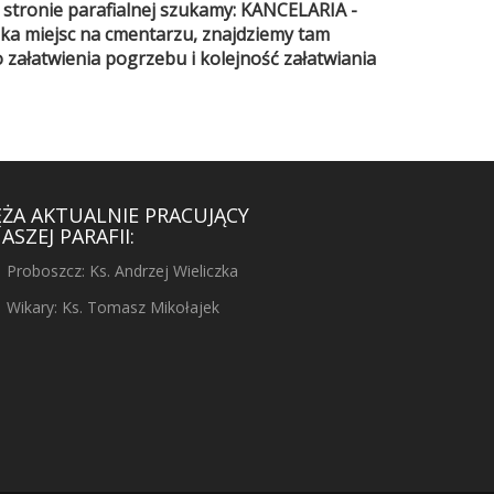
 stronie parafialnej szukamy: KANCELARIA -
 miejsc na cmentarzu, znajdziemy tam
załatwienia pogrzebu i kolejność załatwiania
ĘŻA AKTUALNIE PRACUJĄCY
ASZEJ PARAFII:
Proboszcz: Ks. Andrzej Wieliczka
Wikary: Ks. Tomasz Mikołajek