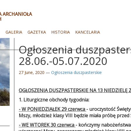
ŁA ARCHANIOŁA
H
I
GALERIA
GAZETKA
HISTORIA
KANCELARIA
Ogłoszenia duszpaster
28.06.-05.07.2020
27 June, 2020
—
Ogłoszenia duszpasterskie
OGŁOSZENIA DUSZPASTERSKIE
NA 13 NIEDZIELĘ
1. Liturgiczne obchody tygodnia:
- W PONIEDZIAŁEK 29 czerwca
- uroczystość Święty
Mszy, młodzież klasy VIII będzie miała próbę prz
- WE WTOREK 30 czerwca
- kończymy nabożeństwa 