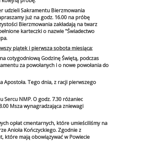
 kolejną próbę.
eger udzieli Sakramentu Bierzmowania
zapraszamy już na godz. 16.00 na próbę
zystości Bierzmowania zakładają na twarz
pełnione karteczki o nazwie "Świadectwo
pa.
wszy piątek i pierwsza sobota miesiąca:
 na cotygodniową Godzinę Świętą, podczas
kramentu za powołanych i o nowe powołania do
 Apostoła. Tego dnia, z racji pierwszego
 Sercu NMP. O godz. 7.30 różaniec
 8.00 Msza wynagradzająca zniewagi
ych opłat cmentarnych, które umieściliśmy na
ze Anioła Kończyckiego. Zgodnie z
t, które mają obowiązywać w Powiecie