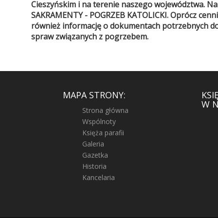
Cieszyńskim i na terenie naszego województwa. Na
SAKRAMENTY - POGRZEB KATOLICKI. Oprócz cennika
również informację o dokumentach potrzebnych do 
spraw związanych z pogrzebem.
MAPA STRONY:
KSI
W N
Strona główna
Wspólnoty
Księża parafii
Galeria
Gazetka
Historia
Kancelaria