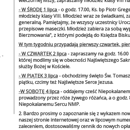
wieczornej Mszy, zapraszamy młodzież klasy VIII na
- W ŚRODĘ 1 lipca
- o godz. 17.00, Ks. bp Piotr Gr
młodzieży klasy VIII. Młodzież wraz ze świadkami, 
generalną. Pamiętajmy, że wszyscy uczestnicy Uroc
przepisowe maseczki. Młodzież zabiera za sobą wy
Bierzmowania", z którymi podejdą do Księdza Bisku
W tym tygodniu przypadają pierwszy czwartek, pier
- W CZWARTEK 2 lipca
- zapraszamy na godz. 16.00
 -
której modlimy się w obecności Najświętszego Sa
służby Bożej w Kościele.
- W PIĄTEK 3 lipca
- obchodzimy święto Św. Tomasza
piątku, czcimy też Najświętsze Serce Jezusa.
-W SOBOTĘ 4 lipca
- oddajemy cześć Niepokalanemu
prowadzony przez róże żywego różańca, a o godz.
Niepokalanemu Sercu NMP.
2. Bardzo prosimy o zapoznanie się z wykazem now
naszej stronie internetowej oraz w lipcowym numer
zaleceniem, dostosowaliśmy cennik do nowych opła