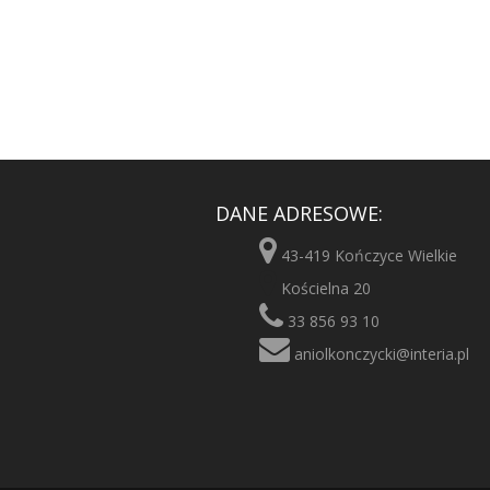
DANE ADRESOWE:
43-419 Kończyce Wielkie
Kościelna 20
33 856 93 10
aniolkonczycki@interia.pl