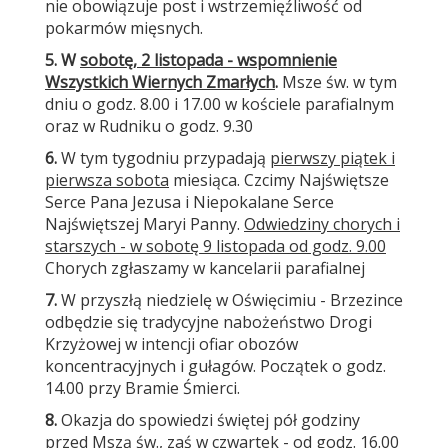
nie obowiązuje post i wstrzemięźliwość od
pokarmów mięsnych.
5. W
sobotę, 2 listopada - wspomnienie
Wszystkich Wiernych Zmarłych
.
Msze św. w tym
dniu o godz. 8.00 i 17.00 w kościele parafialnym
oraz w Rudniku o godz. 9.30
6.
W tym tygodniu przypadają
pierwszy piątek i
pierwsza sobota
miesiąca. Czcimy Najświętsze
Serce Pana Jezusa i Niepokalane Serce
Najświętszej Maryi Panny.
Odwiedziny chorych i
starszych - w sobotę 9 listopada od godz. 9.00
Chorych zgłaszamy w kancelarii parafialnej
7.
W przyszłą niedzielę w Oświęcimiu - Brzezince
odbędzie się tradycyjne nabożeństwo Drogi
Krzyżowej w intencji ofiar obozów
koncentracyjnych i gułagów. Początek o godz.
14.00 przy Bramie Śmierci.
8.
Okazja do spowiedzi świętej pół godziny
przed Mszą św., zaś w czwartek - od godz. 16.00