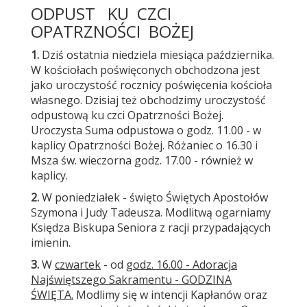
ODPUST KU CZCI
OPATRZNOŚCI BOŻEJ
1.
Dziś ostatnia niedziela miesiąca października.
W kościołach poświęconych obchodzona jest
jako uroczystość rocznicy poświęcenia kościoła
własnego. Dzisiaj też obchodzimy uroczystość
odpustową ku czci Opatrzności Bożej.
Uroczysta Suma odpustowa o godz. 11.00 - w
kaplicy Opatrzności Bożej. Różaniec o 16.30 i
Msza św. wieczorna godz. 17.00 - również w
kaplicy.
2.
W poniedziałek - święto Świętych Apostołów
Szymona i Judy Tadeusza. Modlitwą ogarniamy
Księdza Biskupa Seniora z racji przypadających
imienin.
3.
W
czwartek
- od
godz. 16.00 - Adoracja
Najświętszego Sakramentu - GODZINA
ŚWIĘTA.
Modlimy się w intencji Kapłanów oraz