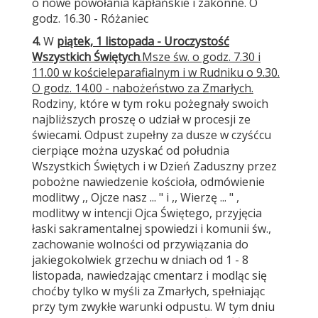
o nowe powołania kapłańskie i zakonne. O
godz. 16.30 - Różaniec
4.
W
piątek, 1 listopada - Uroczystość
Wszystkich Świętych
.
Msze św. o godz. 7.30 i
11.00 w kościele
parafialnym i w Rudniku o 9.30.
O godz. 14.00 - nabożeństwo za Zmarłych.
Rodziny, które w tym roku pożegnały swoich
najbliższych proszę o udział w procesji ze
świecami. Odpust zupełny za dusze w czyśćcu
cierpiące można uzyskać od południa
Wszystkich Świętych i w Dzień Zaduszny przez
pobożne nawiedzenie kościoła, odmówienie
modlitwy ,, Ojcze nasz ... " i ,, Wierzę ... " ,
modlitwy w intencji Ojca Świętego, przyjęcia
łaski sakramentalnej spowiedzi i komunii św.,
zachowanie wolności od przywiązania do
jakiegokolwiek grzechu w dniach od 1 - 8
listopada, nawiedzając cmentarz i modląc się
choćby tylko w myśli za Zmarłych, spełniając
przy tym zwykłe warunki odpustu. W tym dniu