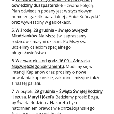
odwiedziny duszpasterskie
– zwane kolędą.
Plan odwiedzin podany jest w styczniowym
numerze gazetki parafialnej „ Anioł Kończycki ”
oraz wywieszony w gablotkach.
5.
W środę, 28 grudnia – święto Świętych
Młodzianków
. Na Mszę św. zapraszamy
rodziców z małymi dziećmi. Po Mszy św.
udzielimy dzieciom specjalnego
błogosławieństwa.
6.
W
czwartek – od godz. 16.00 – Adoracja
Najświętszego Sakramentu
.
Modlimy się w
intencji Kapłanów oraz prosimy o nowe
powołania kapłańskie, zakonne i misyjne także
z naszej parafii.
7
. W piątek,
29 grudnia – Święto Świętej Rodziny
: Jezusa, Maryi i Józefa
. Będziemy prosić Boga,
by Święta Rodzina z Nazaretu była
natchnieniem prawdziwie chrześcijańskiego
życia w naszych rodzinach.