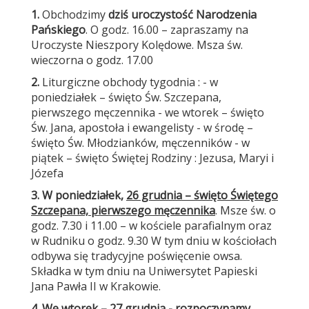
1.
Obchodzimy
dziś uroczystość Narodzenia
Pańskiego
. O godz. 16.00 – zapraszamy na
Uroczyste Nieszpory Kolędowe. Msza św.
wieczorna o godz. 17.00
2.
Liturgiczne obchody tygodnia : - w
poniedziałek – święto Św. Szczepana,
pierwszego męczennika - we wtorek – święto
Św. Jana, apostoła i ewangelisty - w środę –
święto Św. Młodzianków, męczenników - w
piątek – święto Świętej Rodziny : Jezusa, Maryi i
Józefa
3.
W poniedziałek,
26 grudnia – święto Świętego
Szczepana, pierwszego męczennika
. Msze św. o
godz. 7.30 i 11.00 – w kościele parafialnym oraz
w Rudniku o godz. 9.30 W tym dniu w kościołach
odbywa się tradycyjne poświęcenie owsa.
Składka w tym dniu na Uniwersytet Papieski
Jana Pawła II w Krakowie.
4.
We wtorek – 27 grudnia - rozpoczynamy