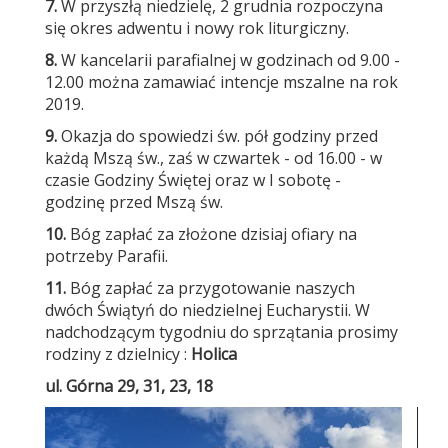
7.
W przyszłą niedzielę, 2 grudnia rozpoczyna
się okres adwentu i nowy rok liturgiczny.
8.
W kancelarii parafialnej w godzinach od 9.00 -
12.00 można zamawiać intencje mszalne na rok
2019.
9.
Okazja do spowiedzi św. pół godziny przed
każdą Mszą św., zaś w czwartek - od 16.00 - w
czasie Godziny Świętej oraz w I sobotę -
godzinę przed Mszą św.
10.
Bóg zapłać za złożone dzisiaj ofiary na
potrzeby Parafii.
11.
Bóg zapłać za przygotowanie naszych
dwóch Świątyń do niedzielnej Eucharystii. W
nadchodzącym tygodniu do sprzątania prosimy
rodziny z dzielnicy :
Holica
ul. Górna 29, 31, 23, 18