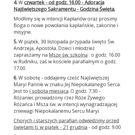
4.
W
czwartek - od godz. 16.00 - Adoracja
Najświętszego Sakramentu - Godzina Święta.
Modlimy się w intencji Kapłanów oraz prosimy
Boga o nowe powołania kapłańskie, zakonne i
misyjne.
5.
W piątek, 30 listopada przypada święto Św.
Andrzeja, Apostoła. Dzieci i młodzież
zapraszamy na
Mszę św. szkolną
: o godz. 16.00
w Rudniku, zaś w kościele parafialnym o godz.
17.00
6
. W sobotę - oddajemy cześć Najświętszej
Maryi Pannie w znaku Jej Niepokalanego Serca.
Jest to
I sobota miesiąca
. O godz. 7.30 -
Różaniec prowadzony rzez Róże Żywego
Różańca i Msza św. w intencji wynagradzającej
zniewagi Niepokalanemu Sercu Maryi.
Chorych i starszych parafian odwiedzimy przed
świętami tj. w piątek - 21 grudnia
- od godz. 9.00