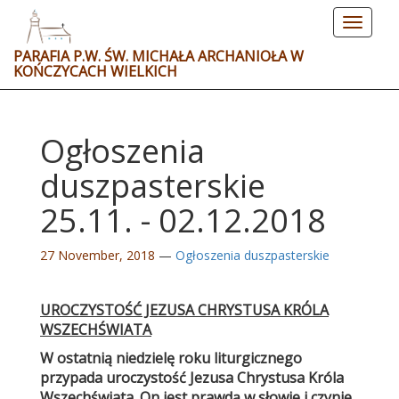
Toggle
navigat
PARAFIA P.W. ŚW. MICHAŁA ARCHANIOŁA W
KOŃCZYCACH WIELKICH
Ogłoszenia
duszpasterskie
25.11. - 02.12.2018
27 November, 2018
—
Ogłoszenia duszpasterskie
UROCZYSTO
ŚĆ
JEZUSA CHRYSTUSA KRÓLA
WSZECH
Ś
WIATA
W ostatnią niedzielę roku liturgicznego
przypada uroczystość Jezusa Chrystusa Króla
Wszechświata. On jest prawdą w słowie i czynie,