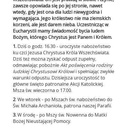
zawsze opowiada się po jej stronie, nawet
wtedy, gdy jest ona dla ludzi niewygodna i
wymagająca. Jego królestwo nie ma ziemskich
korzeni, ale jest darem nieba. Uczestnicząc w
Eucharystii mamy świadomość bycia ludem
Bożym, którego Chrystus jest Panem i Królem.
1.
Dziś o godz. 16.30 - uroczyste nabożeństwo
ku czci Jezusa Chrystusa Króla Wszechświata.
Dziś też można zyskać odpust zupełny,
odmawiając pobożnie
Akt poświęcenia rodziny
ludzkiej Chrystusowi Królowi
i spełniając zwykłe
warunki odpustu. Dzisiejsza uroczystość to
główne święto patronalne Akcji Katolickiej.
Msza św. wieczorna o 17.00.
2
. We wtorek - po Mszach św. nabożeństwo do
Św. Michała Archanioła, patrona naszej Parafii.
3.
W środę - po Mszy św. Nowenna do Matki
Bożej Nieustającej Pomocy.