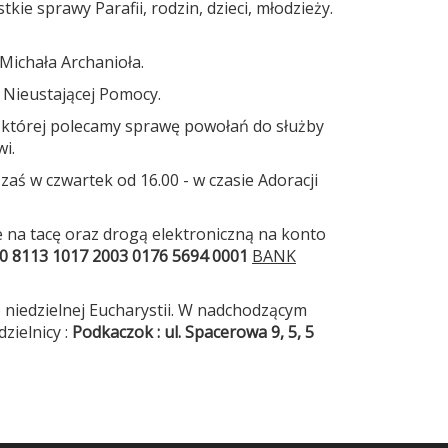
kie sprawy Parafii, rodzin, dzieci, młodzieży.
ichała Archanioła.
Nieustającej Pomocy.
 której polecamy sprawę powołań do służby
i.
zaś w czwartek od 16.00 - w czasie Adoracji
ie na tacę oraz drogą elektroniczną na konto
0 8113 1017 2003 0176 5694 0001
BANK
 niedzielnej Eucharystii. W nadchodzącym
zielnicy :
Podkaczok : ul. Spacerowa 9, 5, 5