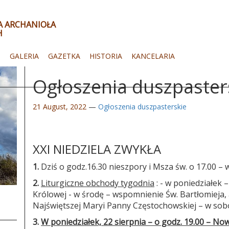
ŁA ARCHANIOŁA
H
I
GALERIA
GAZETKA
HISTORIA
KANCELARIA
Ogłoszenia duszpaster
21 August, 2022
—
Ogłoszenia duszpasterskie
XXI NIEDZIELA ZWYKŁA
1.
Dziś o godz.16.30 nieszpory i Msza św. o 17.00 – 
2.
Liturgiczne obchody tygodnia
: - w poniedziałek
Królowej - w środę – wspomnienie Św. Bartłomieja, 
Najświętszej Maryi Panny Częstochowskiej – w sob
3.
W poniedziałek, 22 sierpnia – o godz. 19.00 – 