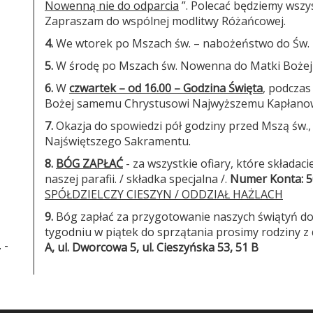
Nowenną nie do odparcia
”. Polecać będziemy wszyst
Zapraszam do wspólnej modlitwy Różańcowej.
4.
We wtorek po Mszach św. – nabożeństwo do Św. M
5.
W środę po Mszach św. Nowenna do Matki Bożej 
6.
W
czwartek – od 16.00 – Godzina Święta
, podczas
Bożej samemu Chrystusowi Najwyższemu Kapłanow
7.
Okazja do spowiedzi pół godziny przed Mszą św., 
Najświętszego Sakramentu.
8.
BÓG ZAPŁAĆ
- za wszystkie ofiary, które składac
naszej parafii. / składka specjalna /.
Numer Konta
:
5
SPÓŁDZIELCZY CIESZYN / ODDZIAŁ HAŻLACH
9.
Bóg zapłać za przygotowanie naszych świątyń do
tygodniu w piątek do sprzątania prosimy rodziny z d
 -
A,
ul. Dworcowa 5,
ul. Cieszyńska 53, 51 B