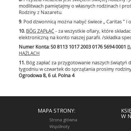
modlitwach pamiętajmy o własnych rodzinach i pro
Rodziny z Nazaretu.
9
. Pod dzwonnicą można nabyć świece „ Caritas ” i op
10.
BÓG ZAPŁAĆ
- za wszystkie ofiary, które składac
elektroniczną na konto naszej parafii. /składka spec
Numer Konta
:
50 8113 1017 2003 0176 5694 0001
B
HAŻLACH
11.
Bóg zapłać za przygotowanie naszych świątyń d
tygodniu w czwartek do sprzątania prosimy rodziny 
Ogrodowa 8, 6
ul. Polna 4
MAPA STRONY:
KSI
W N
Strona główna
Wspólnoty