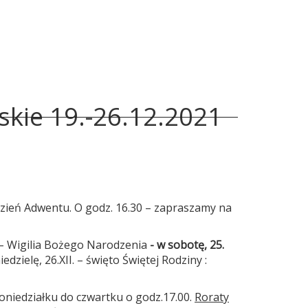
skie 19.-26.12.2021
dzień Adwentu. O godz. 16.30 – zapraszamy na
I. – Wigilia Bożego Narodzenia
- w sobotę, 25.
iedzielę, 26.XII. – święto Świętej Rodziny :
poniedziałku do czwartku o godz.17.00.
Roraty