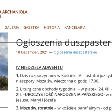
ŁA ARCHANIOŁA
H
I
GALERIA
GAZETKA
HISTORIA
KANCELARIA
Ogłoszenia duszpaster
18 December, 2021
—
Ogłoszenia duszpasterskie
IV NIEDZIELA ADWENTU
1.
Dziś rozpoczynamy w Kościele IV – ostatni już ty
nieszpory. Msza św. wieczorna o godz. 17.00.
2.
Liturgiczne obchody tygodnia
:
- w piątek, 24. XI
XII. –
UROCZYSTOŚĆ NARODZENIA PAŃSKIEGO
-
w n
Jezusa, Maryi i Józefa
3.
Msze św. roratnie
– w kościele parafialnym - od 