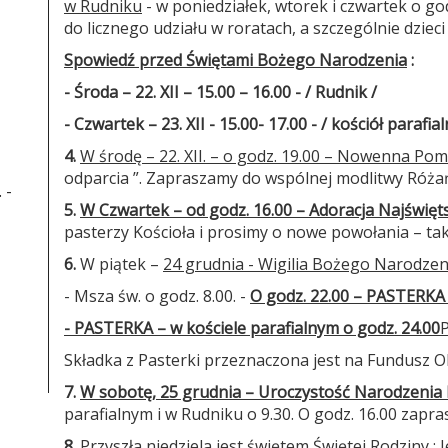
w Rudniku
- w poniedziałek, wtorek i czwartek o go
do licznego udziału w roratach, a szczególnie dziec
Spowiedź przed Świętami Bożego Narodzenia
:
- Środa – 22. XII – 15.00 – 16.00 - / Rudnik /
- Czwartek – 23. XII -
15.00
- 17.00 - / kościół parafia
4.
W środę – 22. XII. – o godz. 19.00 – Nowenna Po
odparcia ”. Zapraszamy do wspólnej modlitwy Róża
 -
5.
W Czwartek – od godz. 16.00 – Adoracja Najświę
pasterzy Kościoła i prosimy o nowe powołania – tak
6.
W piątek –
24 grudnia - Wigilia Bożego Narodzen
- Msza św. o godz. 8.00. -
O godz. 22.00 – PASTERKA
- PASTERKA – w kościele parafialnym o godz. 24.00
P
Składka z Pasterki przeznaczona jest na Fundusz O
7.
W sobotę, 25 grudnia – Uroczystość Narodzenia 
parafialnym i w Rudniku o 9.30. O godz. 16.00 zap
8.
Przyszła niedziela jest świętem Świętej Rodziny : 