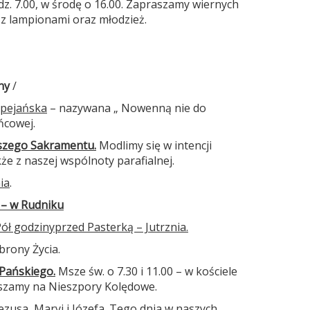
dz. 7.00, w środę o 16.00. Zapraszamy wiernych
i z lampionami oraz młodzież.
lny
/
mpejańska
– nazywana „ Nowenną nie do
ńcowej.
tszego Sakramentu.
Modlimy się w intencji
że z naszej wspólnoty parafialnej.
ia
.
 – w Rudniku
ół godziny
przed Pasterką – Jutrznia.
brony Życia.
Pańskiego.
Msze św. o 7.30 i 11.00 – w kościele
raszamy na Nieszpory Kolędowe.
Jezusa, Maryi i Józefa. Tego dnia w naszych