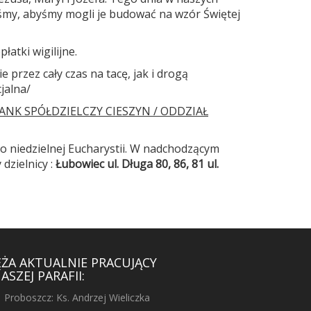
śmy, abyśmy mogli je budować na wzór Świętej
łatki wigilijne.
ie przez cały czas na tacę, jak i drogą
jalna/
ANK SPÓŁDZIELCZY CIESZYN / ODDZIAŁ
o niedzielnej Eucharystii. W nadchodzącym
dzielnicy :
Łubowiec
ul. Długa 80, 86, 81 ul.
ĘŻA AKTUALNIE PRACUJĄCY
ASZEJ PARAFII:
Proboszcz: Ks. Andrzej Wieliczka