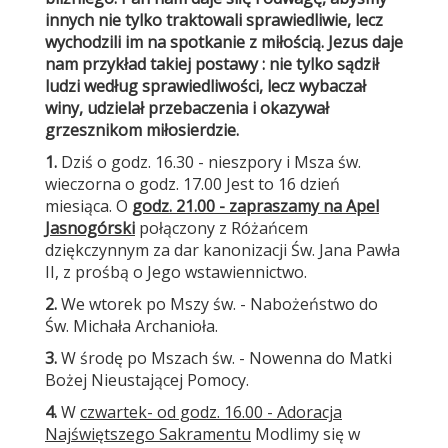
innych nie tylko traktowali sprawiedliwie, lecz
wychodzili im na spotkanie z miłością. Jezus daje
nam przykład takiej postawy : nie tylko sądził
ludzi według sprawiedliwości, lecz wybaczał
winy, udzielał przebaczenia i okazywał
grzesznikom miłosierdzie.
1.
Dziś o godz. 16.30 - nieszpory i Msza św.
wieczorna o godz. 17.00 Jest to 16 dzień
miesiąca. O
godz. 21.00 - zapraszamy na Apel
Jasnogórski
połączony z Różańcem
dziękczynnym za dar kanonizacji Św. Jana Pawła
II, z prośbą o Jego wstawiennictwo.
2.
We wtorek po Mszy św. - Nabożeństwo do
Św. Michała Archanioła.
3.
W środę po Mszach św. - Nowenna do Matki
Bożej Nieustającej Pomocy.
4.
W
czwartek
- od godz. 16.00 - Adoracja
Najświętszego Sakramentu
Modlimy się w