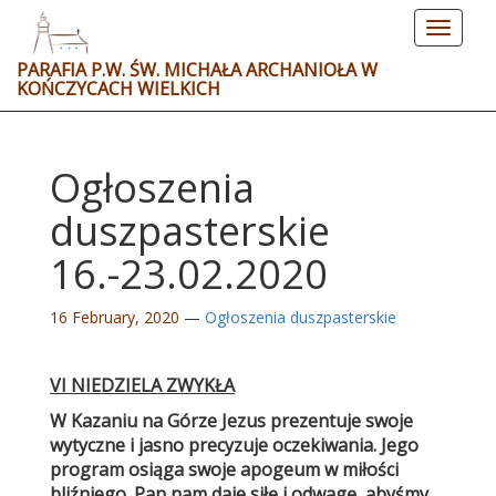
Toggle
navigat
PARAFIA P.W. ŚW. MICHAŁA ARCHANIOŁA W
KOŃCZYCACH WIELKICH
Ogłoszenia
duszpasterskie
16.-23.02.2020
16 February, 2020
—
Ogłoszenia duszpasterskie
VI NIEDZIELA ZWYKŁA
W Kazaniu na Górze Jezus prezentuje swoje
wytyczne i jasno precyzuje oczekiwania. Jego
program osiąga swoje apogeum w miłości
bliźniego. Pan nam daje siłę i odwagę, abyśmy