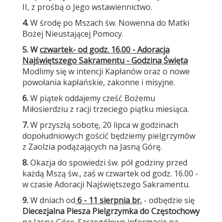
II, z prośbą o Jego wstawiennictwo.
4.
W środę po Mszach św. Nowenna do Matki
Bożej Nieustającej Pomocy.
5. W
czwartek
- od godz. 16.00 - Adoracja
Najświętszego Sakramentu - Godzina Święta
Modlimy się w intencji Kapłanów oraz o nowe
powołania kapłańskie, zakonne i misyjne.
6.
W piątek oddajemy cześć Bożemu
Miłosierdziu z racji trzeciego piątku miesiąca.
7.
W przyszłą sobotę, 20 lipca w godzinach
dopołudniowych gościć będziemy pielgrzymów
z Zaolzia podążających na Jasną Górę.
8.
Okazja do spowiedzi św. pół godziny przed
każdą Mszą św., zaś w czwartek od godz. 16.00 -
w czasie Adoracji Najświętszego Sakramentu.
9.
W dniach od
6 - 11 sierpnia br.
- odbędzie się
Diecezjalna Piesza Pielgrzymka do Częstochowy