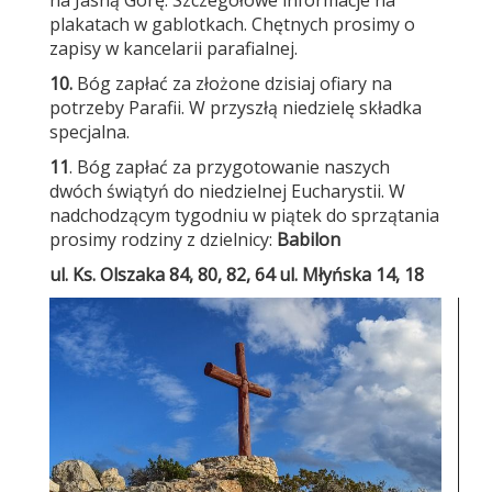
na Jasną Górę. Szczegółowe informacje na
plakatach w gablotkach. Chętnych prosimy o
zapisy w kancelarii parafialnej.
10.
Bóg zapłać za złożone dzisiaj ofiary na
potrzeby Parafii. W przyszłą niedzielę składka
specjalna.
11
. Bóg zapłać za przygotowanie naszych
dwóch świątyń do niedzielnej Eucharystii. W
nadchodzącym tygodniu w piątek do sprzątania
prosimy rodziny z dzielnicy:
Babilon
ul. Ks. Olszaka 84, 80, 82, 64
ul. Młyńska 14, 18