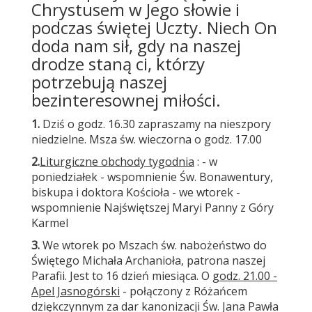
Chrystusem w Jego słowie i
podczas świętej Uczty. Niech On
doda nam sił, gdy na naszej
drodze staną ci, którzy
potrzebują naszej
bezinteresownej miłości.
1.
Dziś o godz. 16.30 zapraszamy na nieszpory
niedzielne. Msza św. wieczorna o godz. 17.00
2.
Liturgiczne obchody tygodnia
: - w
poniedziałek - wspomnienie Św. Bonawentury,
biskupa i doktora Kościoła - we wtorek -
wspomnienie Najświętszej Maryi Panny z Góry
Karmel
3.
We wtorek po Mszach św. nabożeństwo do
Świętego Michała Archanioła, patrona naszej
Parafii. Jest to 16 dzień miesiąca. O
godz. 21.00 -
Apel Jasnogórski
- połączony z Różańcem
dziękczynnym za dar kanonizacji Św. Jana Pawła