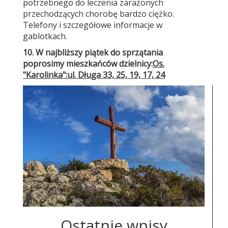
potrzebnego do leczenia zarażonych
przechodzących chorobę bardzo ciężko.
Telefony i szczegółowe informacje w
gablotkach.
10. W najbliższy piątek do sprzątania
poprosimy mieszkańców dzielnicy
:
O
s.
"Karolinka":
ul. Długa 33, 25, 19, 17, 24
Ostatnie wpisy