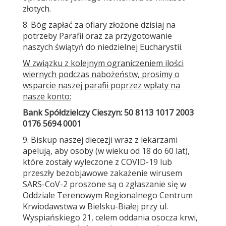
złotych.
8. Bóg zapłać za ofiary złożone dzisiaj na
potrzeby Parafii oraz za przygotowanie
naszych świątyń do niedzielnej Eucharystii.
W związku z kolejnym ograniczeniem ilości
wiernych podczas nabożeństw, prosimy o
wsparcie naszej parafii poprzez wpłaty na
nasze konto:
Bank Spółdzielczy Cieszyn: 50 8113 1017 2003
0176 5694 0001
9. Biskup naszej diecezji wraz z lekarzami
apelują, aby osoby (w wieku od 18 do 60 lat),
które zostały wyleczone z COVID-19 lub
przeszły bezobjawowe zakażenie wirusem
SARS-CoV-2 proszone są o zgłaszanie się w
Oddziale Terenowym Regionalnego Centrum
Krwiodawstwa w Bielsku-Białej przy ul.
Wyspiańskiego 21, celem oddania osocza krwi,