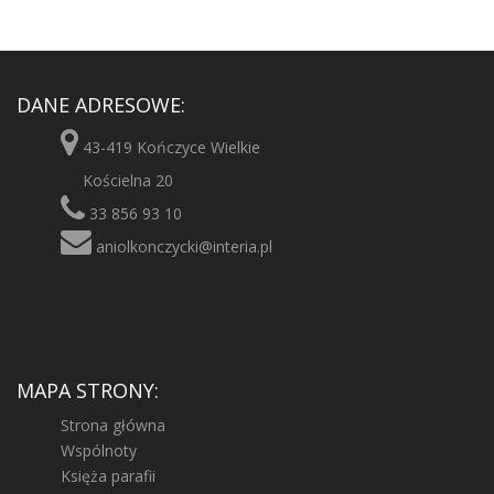
DANE ADRESOWE:
43-419 Kończyce Wielkie
Kościelna 20
33 856 93 10
aniolkonczycki@interia.pl
MAPA STRONY:
Strona główna
Wspólnoty
Księża parafii