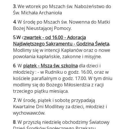
3.
We wtorek po Mszach św. Nabożeństwo do
Św. Michała Archanioła
4
. W środę po Mszach św. Nowenna do Matki
Bożej Nieustającej Pomocy.
5.
W
c
zwartek - od 16.00 - Adoracja
Najświętszego Sakramentu - G
odzina Święta
.
Modlimy się w intencji Kapłanów oraz o nowe
powołania kapłańskie, zakonne i misyjne.
6
. W
piątek - Msza św. szkolna
dla dzieci i
młodzieży : - w Rudniku o godz. 16.00, oraz w
kościele parafialnym o godz. 17.00. W tym dniu
modlimy się do Bożego Miłosierdzia z racji
trzeciego piątku miesiąca.
7.
W środę, piątek i sobotę przypadają
Kwartalne Dni Modlitwy za dzieci, młodzież i
wychowawców.
8
. W przyszłą niedzielę obchodzimy Światowy
Dzień Środków Społecznego Przekazu.