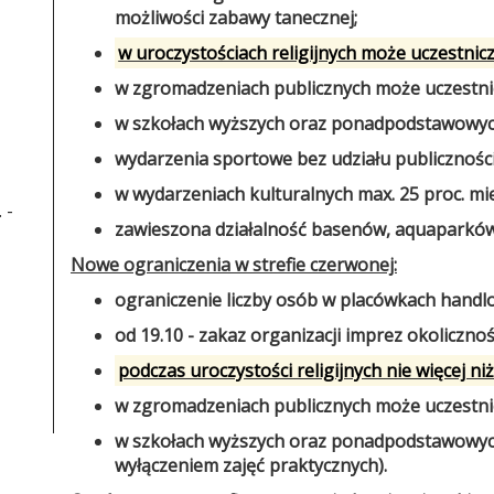
możliwości zabawy tanecznej;
w uroczystościach religijnych może uczestnic
w zgromadzeniach publicznych może uczestnic
w szkołach wyższych oraz ponadpodstawowyc
wydarzenia sportowe bez udziału publiczności
w wydarzeniach kulturalnych max. 25 proc. mie
 -
zawieszona działalność basenów, aquaparków 
Nowe ograniczenia w strefie czerwonej:
ograniczenie liczby osób w placówkach handl
od 19.10 - zakaz organizacji imprez okolicznoś
podczas uroczystości religijnych nie więcej ni
w zgromadzeniach publicznych może uczestnic
w szkołach wyższych oraz ponadpodstawowych
wyłączeniem zajęć praktycznych).