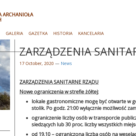
ŁA ARCHANIOŁA
H
I
GALERIA
GAZETKA
HISTORIA
KANCELARIA
ZARZĄDZENIA SANITA
17 October, 2020
—
News
ZARZĄDZENIA SANITARNE RZĄDU
Nowe ograniczenia w strefie żółtej:
lokale gastronomiczne mogę być otwarte w god
stolik. Po godz. 21:00 wyłącznie możliwość z
ograniczenie liczby osób w transporcie public
siedzących lub 30 proc. liczby wszystkich miejs
od 19.10 – ograniczona liczba osób na weselac