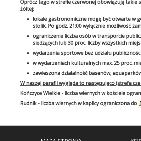
Oprócz tego w strefie czerwonej obowiązują takie 
żółtej:
lokale gastronomiczne mogę być otwarte w god
stolik. Po godz. 21:00 wyłącznie możliwość z
ograniczenie liczba osób w transporcie public
siedzących lub 30 proc. liczby wszystkich miejs
wydarzenia sportowe bez udziału publiczności
w wydarzeniach kulturalnych max. 25 proc. mie
zawieszona działalność basenów, aquaparków 
W naszej parafii wygląda to następująco (strefa cz
Kończyce Wielkie - liczba wiernych w kościele ogra
Rudnik - liczba wiernych w kaplicy ograniczona do