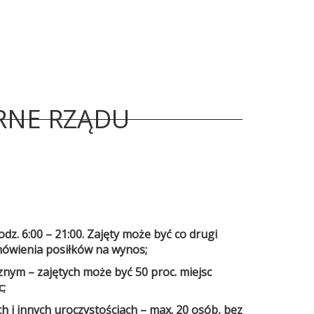
RNE RZĄDU
z. 6:00 – 21:00. Zajęty może być co drugi
amówienia posiłków na wynos;
znym – zajętych może być 50 proc. miejsc
c;
h i innych uroczystościach – max. 20 osób, bez