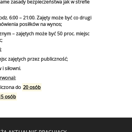
same zasady bezpieczeństwa jak w strefie
z. 6:00 – 21:00. Zajęty może być co drugi
amówienia posiłków na wynos;
znym – zajętych może być 50 proc. miejsc
c;
;
jsc zajętych przez publiczność;
i siłowni.
erwona):
niczona do
20 osób
15 osób