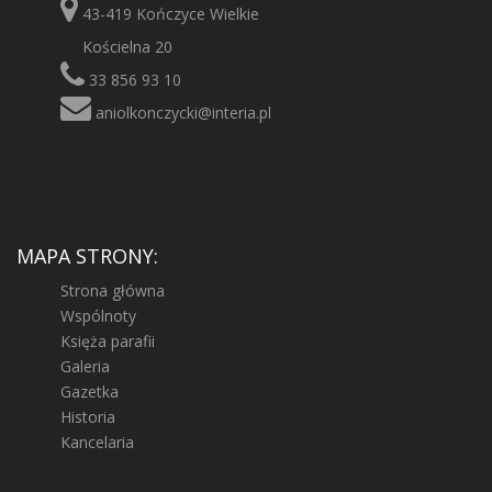
43-419 Kończyce Wielkie
Kościelna 20
33 856 93 10
aniolkonczycki@interia.pl
MAPA STRONY:
Strona główna
Wspólnoty
Księża parafii
Galeria
Gazetka
Historia
Kancelaria