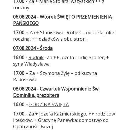
17.00 -
Za + Marię Stolarz, wszystkich ++ z
rodziny.
06.08.2024 - Wtorek ŚWIĘTO PRZEMIENIENIA
PAŃSKIEGO
17.00 –
Za + Stanisława Drobek – od córki Joli z
rodziną, ++ dziadków z obu stron.
07.08.2024 - Środa
16.00 -
Rudnik
: Za ++ Józefa i Lidię Szajter, +
syna Władysława.
17.00 –
Za + Szymona Żyłę – od kuzyna
Radosława.
08.08.2024 - Czwartek Wspomnienie Św.
Dominika, prezbitera
16.00 –
GODZINA ŚWIĘTA
17.00 -
Za + Józefa Kaźmierskiego, ++ rodziców
i teściów, + Grażynę Panewka; domostwo do
Opatrzności Bożej.