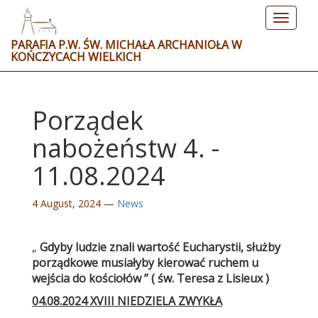
Toggle
navigat
PARAFIA P.W. ŚW. MICHAŁA ARCHANIOŁA W
KOŃCZYCACH WIELKICH
Porządek
nabożeństw 4. -
11.08.2024
4 August, 2024
—
News
„
Gdyby ludzie znali wartość Eucharystii, służby
porządkowe musiałyby kierować ruchem u
wejścia do kościołów ”
( św. Teresa z Lisieux )
04.08.2024 XVIII NIEDZIELA ZWYKŁA