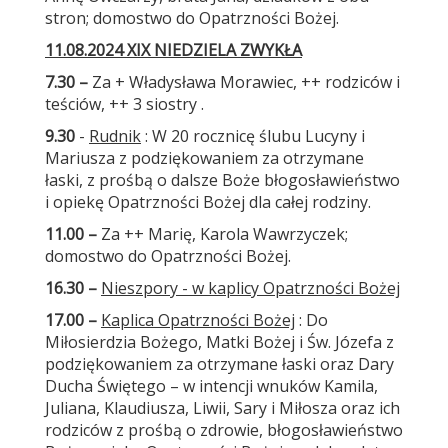
stron; domostwo do Opatrzności Bożej.
11.08.2024 XIX NIEDZIELA ZWYKŁA
7.30
–
Za + Władysława Morawiec, ++ rodziców i
teściów, ++ 3 siostry .
9.30
-
Rudnik
: W 20 rocznicę ślubu Lucyny i
Mariusza z podziękowaniem za otrzymane
łaski, z prośbą o dalsze Boże błogosławieństwo
i opiekę Opatrzności Bożej dla całej rodziny.
11.00 –
Za ++ Marię, Karola Wawrzyczek;
domostwo do Opatrzności Bożej.
16.30
–
Nieszpory - w kaplicy Opatrzności Bożej
17.00 –
Kaplica Opatrzności Bożej
: Do
Miłosierdzia Bożego, Matki Bożej i Św. Józefa z
podziękowaniem za otrzymane łaski oraz Dary
Ducha Świętego – w intencji wnuków Kamila,
Juliana, Klaudiusza, Liwii, Sary i Miłosza oraz ich
rodziców z prośbą o zdrowie, błogosławieństwo