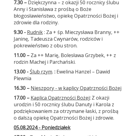
7.30 –
Dziękczynna – z okazji 50 rocznicy ślubu
Anny i Stanisława z prośbą o Boże
błogosławieństwo, opiekę Opatrzności Bożej i
zdrowie dla rodziny.
9.30 -
Rudnik
: Za + śp. Mieczysława Branny, ++
Janinę, Tadeusza Cwynarów, rodziców i
pokrewieństwo z obu stron.
11.00 –
Za ++ Marię, Bolesława Grzybek, ++ z
rodzin Machej i Parchański.
13.00 -
Ślub rzym
.
:
Ewelina Hanzel – Dawid
Plewnia
16.30 –
Nieszpory - w kaplicy Opatrzności Bożej
17.00 –
Kaplica Opatrzności Bożej
:
Z okazji
urodzin i 50 rocznicy ślubu Danuty i Karola z
podziękowaniem za otrzymane łaski, z prośbą
o dalszą opiekę Opatrzności Bożej i zdrowie.
05.08.2024 - Poniedziałek