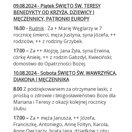
09.08.2024 - Piątek ŚWIĘTO ŚW. TERESY
BENEDYKTY OD KRZYŻA, DZIEWICY I
MĘCZENNICY, PATRONKI EUROPY
16.00 -
Rudnik
: Za + Marię Węglarzy w 7
rocznicę śmierci, męża Justyna, syna Józefa, ++
rodziców, ++ z rodziny Grzybek.
17.00 –
Za ++ Alojzję, Jana Żyła, syna Erwina,
córkę Anielę, ++ z rodzin Gabzdyl, Kwieciński;
domostwo do Opatrzności Bożej.
10.08.2024 - Sobota ŚWIĘTO ŚW. WAWRZYŃCA,
DIAKONA I MĘCZENNIKA
8.00
Z podziękowaniem za otrzymane łaski, z
prośbą o zdrowie i błogosławieństwo Boże dla
Mariana i Teresy z okazji kolejnej rocznicy
ślubu.
17.00 –
Za + męża Janusza, ++ Józefa,
Franciszkę, Antoniego, Annę Foltyn, Karola,
Annę Owczarzy, brata Jana, dziadków z obu