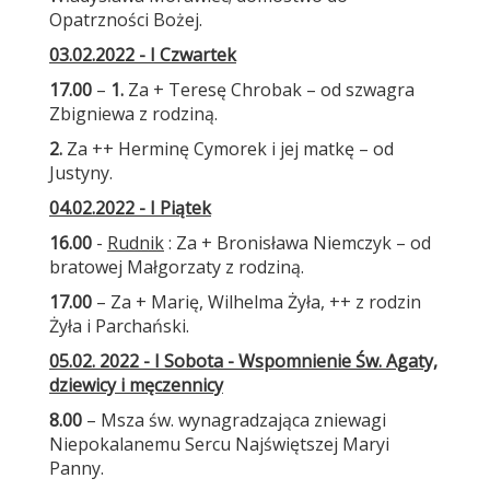
Opatrzności Bożej.
03.02.2022 - I Czwartek
17.00
–
1.
Za + Teresę Chrobak – od szwagra
Zbigniewa z rodziną.
2.
Za ++ Herminę Cymorek i jej matkę – od
Justyny.
04.02.2022 - I Piątek
16.00
-
Rudnik
: Za + Bronisława Niemczyk – od
bratowej Małgorzaty z rodziną.
17.00
– Za + Marię, Wilhelma Żyła, ++ z rodzin
Żyła i Parchański.
05.02. 2022 - I Sobota - Wspomnienie Św. Agaty,
dziewicy i męczennicy
8.00
– Msza św. wynagradzająca zniewagi
Niepokalanemu Sercu Najświętszej Maryi
Panny.