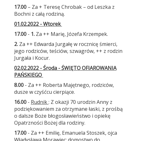
17.00
– Za + Teresę Chrobak – od Leszka z
Bochni z całą rodziną.
01.02.2022 - Wtorek
17.00
-
1.
Za ++ Marię, Józefa Krzempek.
2.
Za ++ Edwarda Jurgałę w rocznicę śmierci,
jego rodziców, teściów, szwagrów, ++ z rodzin
Jurgała i Kocur.
02.02.2022 - Środa - ŚWIĘTO OFIAROWANIA
PAŃSKIEGO
8.00
- Za ++ Roberta Majętnego, rodziców,
dusze w czyśćcu cierpiące.
16.00
-
Rudnik
: Z okazji 70 urodzin Anny z
podziękowaniem za otrzymane łaski, z prośbą
o dalsze Boże błogosławieństwo i opiekę
Opatrzności Bożej dla rodziny.
17.00
- Za ++ Emilię, Emanuela Stoszek, ojca
Władysława Morawiec; domostwo do