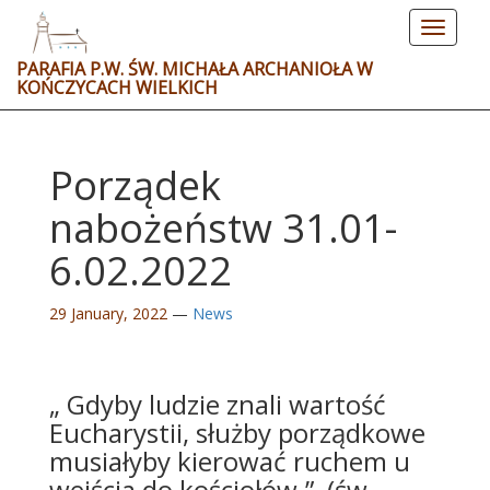
Toggle
navigat
PARAFIA P.W. ŚW. MICHAŁA ARCHANIOŁA W
KOŃCZYCACH WIELKICH
Porządek
nabożeństw 31.01-
6.02.2022
29 January, 2022
—
News
„ Gdyby ludzie znali wartość
Eucharystii, służby porządkowe
musiałyby kierować ruchem u
wejścia do kościołów.” (św.