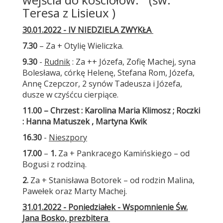
Teresa z Lisieux )
30.01.2022 - IV NIEDZIELA ZWYKŁA
7.30
– Za + Otylię Wieliczka.
9.30
-
Rudnik
: Za ++ Józefa, Zofię Machej, syna
Bolesława, córkę Helenę, Stefana Rom, Józefa,
Annę Czepczor, 2 synów Tadeusza i Józefa,
dusze w czyśćcu cierpiące.
11.00
– Chrzest : Karolina Maria Klimosz ; Roczki
: Hanna Matuszek , Martyna Kwik
16.30
-
Nieszpory
17.00
–
1.
Za + Pankracego Kamińskiego – od
Bogusi z rodziną.
2.
Za + Stanisława Botorek – od rodzin Malina,
Pawełek oraz Marty Machej.
31.01.2022 - Poniedziałek - Wspomnienie Św.
Jana Bosko, prezbitera