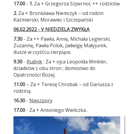
17.00
-
1.
Za + Grzegorza Szpernol, ++ rodziców.
2.
Za + Bronisława Niemczyk – od rodzin
Kaźmierski, Morawiec i Szczepański
06.02.2022 - V NIEDZIELA ZWYKŁA
7.30
- Za ++ Pawła, Annę, Michała Legierski,
Zuzannę, Pawła Polok, Jadwigę Małyjurek,
dusze w czyśćcu cierpiące.
9.30
-
Rudnik
: Za + ojca Leopolda Winkler,
dziadków z obu stron ; domostwo do
Opatrzności Bożej.
11.00
– Za + Teresę Chrobak – od Dariusza z
rodziną.
16.30
-
Nieszpory
17.00
- Za + Antoniego Wieliczka .